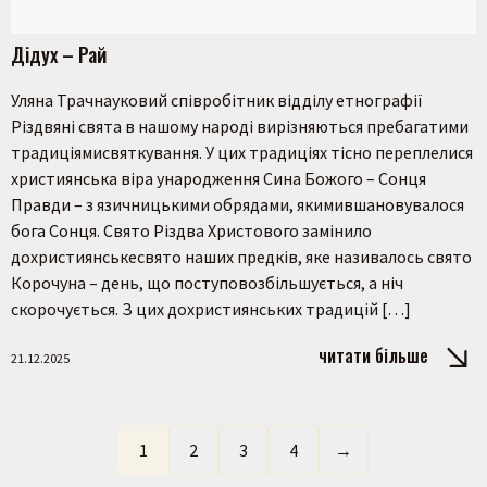
Дідух – Рай
Уляна Трачнауковий співробітник відділу етнографії
Різдвяні свята в нашому народі вирізняються пребагатими
традиціямисвяткування. У цих традиціях тісно переплелися
християнська віра ународження Сина Божого – Сонця
Правди – з язичницькими обрядами, якимившановувалося
бога Сонця. Свято Різдва Христового замінило
дохристиянськесвято наших предків, яке називалось свято
Корочуна – день, що поступовозбільшується, а ніч
скорочується. З цих дохристиянських традицій […]
читати більше
21.12.2025
1
2
3
4
→