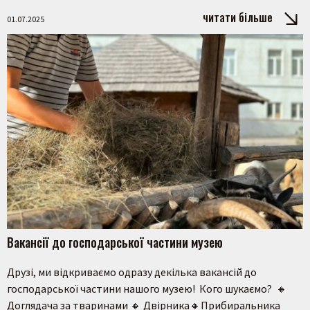
читати більше
01.07.2025
Пошук на сайті
Вакансії до господарської частини музею
Друзі, ми відкриваємо одразу декілька вакансій до
господарської частини нашого музею! Кого шукаємо? 🔸
Шукати
Доглядача за тваринами 🔸 Двірника🔸Прибиральника