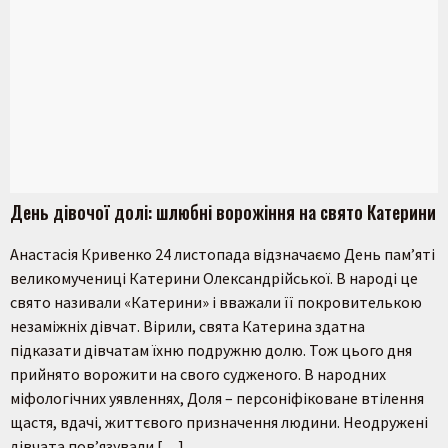
День дівочої долі: шлюбні ворожіння на свято Катерини
Анастасія Кривенко 24 листопада відзначаємо День пам’яті
великомучениці Катерини Олександрійської. В народі це
свято називали «Катерини» і вважали її покровителькою
незаміжніх дівчат. Вірили, свята Катерина здатна
підказати дівчатам їхню подружню долю. Тож цього дня
прийнято ворожити на свого судженого. В народних
міфологічних уявленнях, Доля – персоніфіковане втілення
щастя, вдачі, життєвого призначення людини. Неодружені
дівчата пов’язували […]