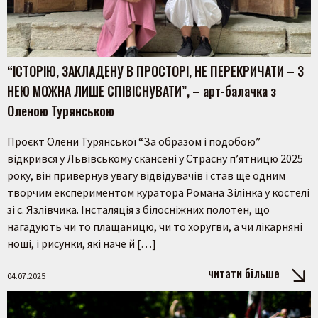
“ІСТОРІЮ, ЗАКЛАДЕНУ В ПРОСТОРІ, НЕ ПЕРЕКРИЧАТИ – З
НЕЮ МОЖНА ЛИШЕ СПІВІСНУВАТИ”, – арт-балачка з
Оленою Турянською
Проєкт Олени Турянської “За образом і подобою”
відкрився у Львівському скансені у Страсну п’ятницю 2025
року, він привернув увагу відвідувачів і став ще одним
творчим експериментом куратора Романа Зілінка у костелі
зі с. Язлівчика. Інсталяція з білосніжних полотен, що
нагадують чи то плащаницю, чи то хоругви, а чи лікарняні
ноші, і рисунки, які наче й […]
читати більше
04.07.2025