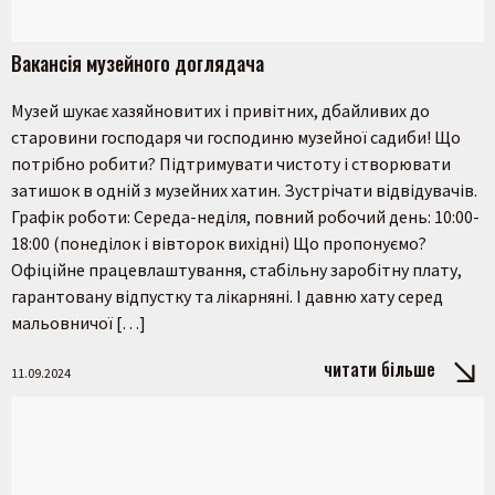
Вакансія музейного доглядача
Музей шукає хазяйновитих і привітних, дбайливих до
старовини господаря чи господиню музейної садиби! Що
потрібно робити? Підтримувати чистоту і створювати
затишок в одній з музейних хатин. Зустрічати відвідувачів.
Графік роботи: Середа-неділя, повний робочий день: 10:00-
18:00 (понеділок і вівторок вихідні) Що пропонуємо?
Офіційне працевлаштування, стабільну заробітну плату,
гарантовану відпустку та лікарняні. І давню хату серед
мальовничої […]
читати більше
11.09.2024