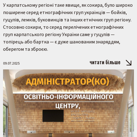
У карпатському регіоні таке явище, як сокира, було широко
поширене серед етнографічних груп українців — бойків,
гуцулів, лемків, буковинців та інших етнічних груп регіону.
Стосовно сокири, то серед перелічених етнографічних
груп карпатського регіону України саме у гуцулів —
топірець або бартка — є дуже шанованим знаряддям,
оберегом та зброєю.
читати більше
09.07.2025