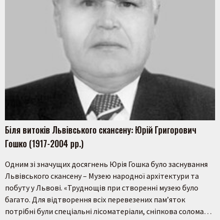
Біля витоків Львівського скансену: Юрій Григорович
Гошко (1917-2004 рр.)
Одним зі значущих досягнень Юрія Гошка було заснування
Львівського скансену – Музею народної архітектури та
побуту у Львові. «Труднощів при створенні музею було
багато. Для відтворення всіх перевезених пам’яток
потрібні були спеціальні лісоматеріали, сніпкова солома…