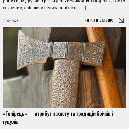
робити на другий-третій день Великодня з «дорою», тобто
свяченим, співаючи величальні пісні […]
читати більше
19.04.2025
«Топірець» — атрибут захисту та традицій бойків і
гуцулів