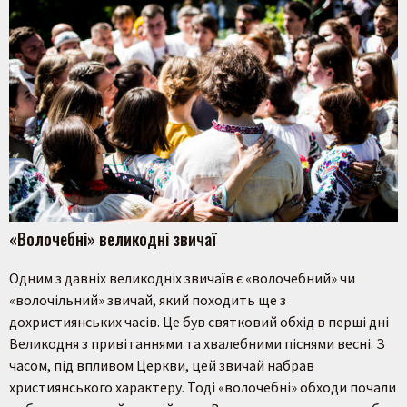
«Волочебні» великодні звичаї
Одним з давніх великодніх звичаїв є «волочебний» чи
«волочільний» звичай, який походить ще з
дохристиянських часів. Це був святковий обхід в перші дні
Великодня з привітаннями та хвалебними піснями весні. З
часом, під впливом Церкви, цей звичай набрав
християнського характеру. Тоді «волочебні» обходи почали