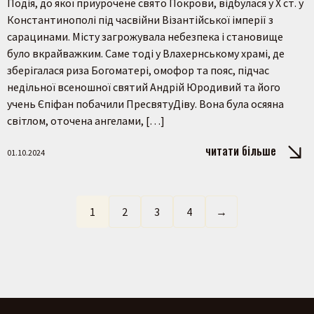
Подія, до якої приурочене свято Покрови, відбулася у Х ст. у
Константинополі під часвійни Візантійської імперії з
сарацинами. Місту загрожувала небезпека і становище
було вкрайважким. Саме тоді у Влахернському храмі, де
зберігалася риза Богоматері, омофор та пояс, підчас
недільної всеношної святий Андрій Юродивий та його
учень Єпіфан побачили ПресвятуДіву. Вона була осяяна
світлом, оточена ангелами, […]
читати більше
01.10.2024
1
2
3
4
→