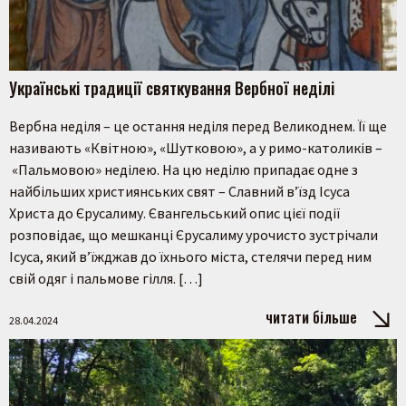
Українські традиції святкування Вербної неділі
Вербна неділя – це остання неділя перед Великоднем. Її ще
називають «Квітною», «Шутковою», а у римо-католиків –
«Пальмовою» неділею. На цю неділю припадає одне з
найбільших християнських свят – Славний в’їзд Ісуса
Христа до Єрусалиму. Євангельський опис цієї події
розповідає, що мешканці Єрусалиму урочисто зустрічали
Ісуса, який в’їжджав до їхнього міста, стелячи перед ним
свій одяг і пальмове гілля. […]
читати більше
28.04.2024