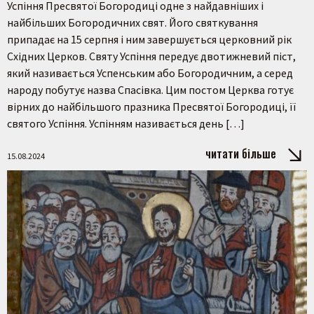
Успіння Пресвятої Богородиці одне з найдавніших і
найбільших Богородичних свят. Його святкування
припадає на 15 серпня і ним завершується церковний рік
Східних Церков. Святу Успіння передує двотижневий піст,
який називається Успенським або Богородичним, а серед
народу побутує назва Спасівка. Цим постом Церква готує
вірних до найбільшого празника Пресвятої Богородиці, її
святого Успіння. Успінням називається день […]
читати більше
15.08.2024