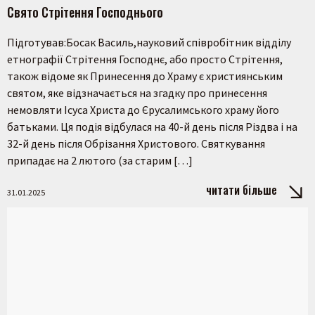
Свято Стрітення Господнього
Підготував:Босак Василь,науковий співробітник відділу
етнографії Стрітення Господнє, або просто Стрітення,
також відоме як Принесення до Храму є християнським
святом, яке відзначається на згадку про принесення
немовляти Ісуса Христа до Єрусалимського храму його
батьками. Ця подія відбулася на 40-й день після Різдва і на
32-й день після Обрізання Христового. Святкування
припадає на 2 лютого (за старим […]
читати більше
31.01.2025