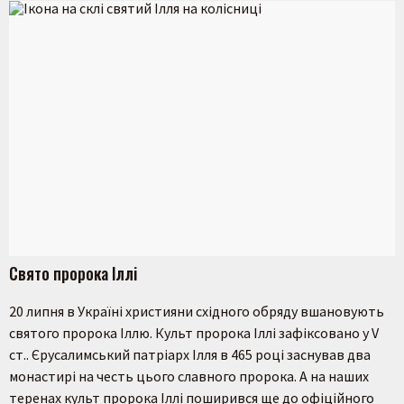
Свято пророка Іллі
20 липня в Україні християни східного обряду вшановують
святого пророка Іллю. Культ пророка Іллі зафіксовано у V
ст.. Єрусалимський патріарх Ілля в 465 році заснував два
монастирі на честь цього славного пророка. А на наших
теренах культ пророка Іллі поширився ще до офіційного