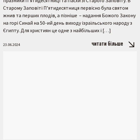
празники П’ятидесятниці та Пасхи зі Старого Заповіту. В
Старому Заповіті П’ятидесятниця первісно була святом
жнив та перших плодів, а пізніше – надання Божого Закону
на горі Синай на 50-ий день виходу ізраїльського народу з
Єгипту. Для християн це одне з найбільших і […]
читати більше
23.06.2024