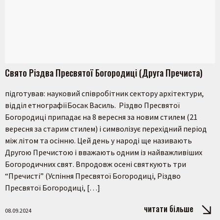
Свято Різдва Пресвятої Богородиці (Друга Пречиста)
підготував: науковий співробітник сектору архітектури,
відділ етнографіїБосак Василь. Різдво Пресвятої
Богородиці припадає на 8 вересня за новим стилем (21
вересня за старим стилем) і символізує перехідний період
між літом та осінню. Цей день у народі ще називають
Другою Пречистою і вважають одним із найважливіших
Богородичних свят. Впродовж осені святкують три
“Пречисті” (Успіння Пресвятої Богородиці, Різдво
Пресвятої Богородиці, […]
читати більше
08.09.2024