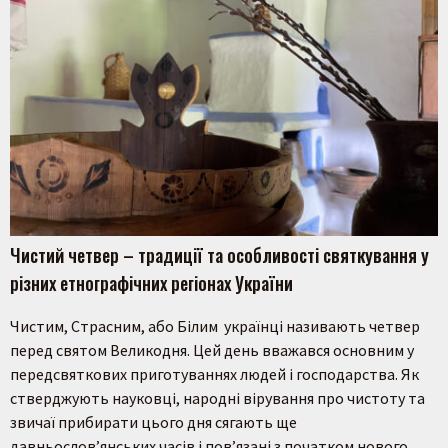
Чистий четвер – традиції та особливості святкування у
різних етнографічних регіонах України
Чистим, Страсним, або Білим українці називають четвер
перед святом Великодня. Цей день вважався основним у
передсвяткових приготуваннях людей і господарства. Як
стверджують науковці, народні вірування про чистоту та
звичаї прибирати цього дня сягають ще
давньослов’янських часів і пов’язані з початком нового