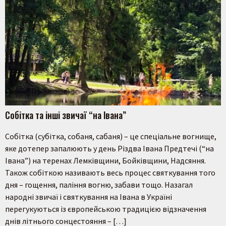
Собітка та інші звичаї “на Івана”
Собітка (субітка, собаня, сабаня) – це спеціальне вогнище,
яке дотепер запалюють у день Різдва Івана Предтечі (“на
Івана”) на теренах Лемківщини, Бойківщини, Надсяння.
Також собіткою називають весь процес святкування того
дня – гощення, паління вогню, забави тощо. Назагал
народні звичаї і святкування на Івана в Україні
перегукуються із європейською традицією відзначення
днів літнього сонцестояння – […]