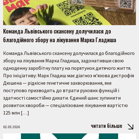
Команда Львівського скансену долучилася до
благодійного збору на лікування Марка Гладиша
Команда Львівського скансену долучилася до благодійного
збору на лікування Марка Гладиша, задонативши свою
одноденну заробітну плату на порятунок дитячого життя.
Про ініціативу: Марк Гладиш має діагноз м’язова дистрофія
Дюшена — рідкісне генетичне захворювання, яке
поступово призводить до втрати рухових функцій і
здатності самостійно дихати. Єдиний шанс зупинити
розвиток хвороби — спеціалізоване лікування вартістю
125 млн […]
читати більше
02.03.2026