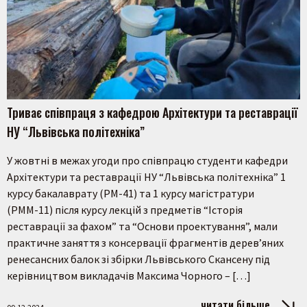
Триває співпраця з кафедрою Архітектури та реставрації
НУ “Львівська політехніка”
У жовтні в межах угоди про співпрацю студенти кафедри
Архітектури та реставрації НУ “Львівська політехніка” 1
курсу бакалаврату (РМ-41) та 1 курсу магістратури
(РММ-11) після курсу лекцій з предметів “Історія
реставрації за фахом” та “Основи проектування”, мали
практичне заняття з консервації фрагментів дерев’яних
ренесансних балок зі збірки Львівського Скансену під
керівництвом викладачів Максима Чорного – […]
читати більше