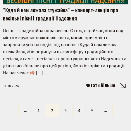
“Куда й нам лежала стужайка” – концерт-лекція про
весільні пісні і традиції Надсяння
Осінь – традиційна пора весіль. Отож, в цей час, коли над
містом кружляє пожовкле листя, маємо приємність
запросити усіх на подію під назвою «Куда й нам лежала
стежайка», аби поринути в атмосферу традиційного
весілля, а саме – весілля з теренів українського Надсяння та
дізнатись більше про цей регіон, його історію та традиції.
На вас чекає:
[…]
читати більше
31.10.2024
←
1
2
3
4
5
→