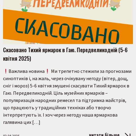
Скасовано Тихий ярмарок в Гаю. Передвеликодній (5-6
квітня 2025)
Важлива новина
Ми трепетно стежили за прогнозами
синоптиків і, на жаль, через очікувану негоду (вітер, дощ,
сніг і мороз) 5-6 квітня змушені скасувати Тихий ярмарок в
Гаю. Передвеликодній. Ціль музейних ярмарків –
популяризація народних ремесел та підтримка майстрів,
що працюють у традиційних техніках або творчо
інтерпретують їх. І хоч через негоду наша ярмаркова
галявина цих […]
читати більше
02.04.2025