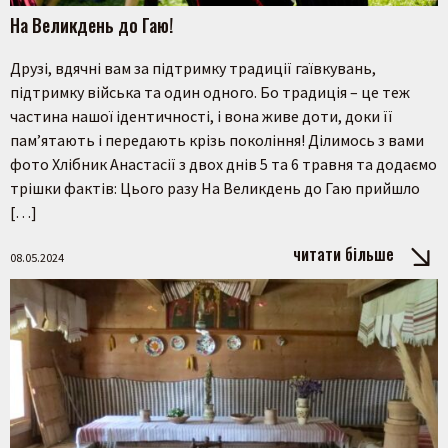
На Великдень до Гаю!
Друзі, вдячні вам за підтримку традиції гаївкувань,
підтримку війська та один одного. Бо традиція – це теж
частина нашої ідентичності, і вона живе доти, доки її
пам’ятають і передають крізь покоління! Ділимось з вами
фото Хлібник Анастасії з двох днів 5 та 6 травня та додаємо
трішки фактів: Цього разу На Великдень до Гаю прийшло
[…]
читати більше
08.05.2024