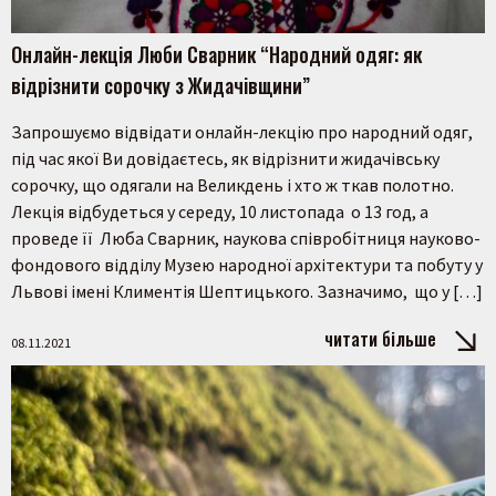
Онлайн-лекція Люби Сварник “Народний одяг: як
відрізнити сорочку з Жидачівщини”
Запрошуємо відвідати онлайн-лекцію про народний одяг,
під час якої Ви довідаєтесь, як відрізнити жидачівську
сорочку, що одягали на Великдень і хто ж ткав полотно.
Лекція відбудеться у середу, 10 листопада о 13 год, а
проведе її Люба Сварник, наукова співробітниця науково-
фондового відділу Музею народної архітектури та побуту у
Львові імені Климентія Шептицького. Зазначимо, що у […]
читати більше
08.11.2021