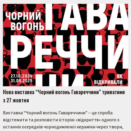
Пошук на сайті
Нова виставка “Чорний вогонь Гавареччини” триватиме
з 27 жовтня
Виставка “Чорний вогонь Гавареччини” – це спроба
відстежити та розповісти історію «відкриття» одного з
Шукати
останніх осередків чорнодимленої кераміки через твори,