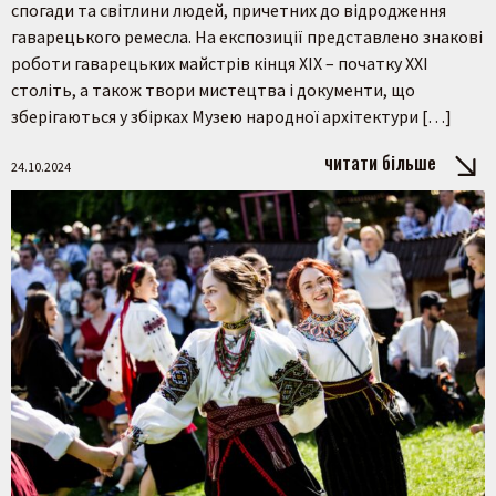
спогади та світлини людей, причетних до відродження
гаварецького ремесла. На експозиції представлено знакові
роботи гаварецьких майстрів кінця ХІХ – початку ХХІ
століть, а також твори мистецтва і документи, що
зберігаються у збірках Музею народної архітектури […]
читати більше
24.10.2024