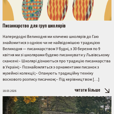
Писанкарство для груп школярів
Напередодні Великодня ми кличемо школярів до Гаю
знайомитися з однією чи не найвідомішою традицією
Великодня — писанкарством У будні, з 30 березня по 9
квітня ми зі школярами будемо писанкувати у Львівському
скансені:– Школярі дізнаються про традицію писанкарства
в Україні;– Познайомляться з орнаментами писанок з
музейної колекції;– Опанують традиційну техніку
воскового розпису писачком;– Під керівництвом […]
читати більше
18.03.2026