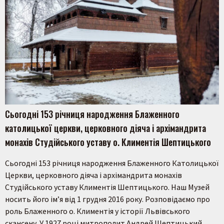
Пошук на сайті
Сьогодні 153 річниця народження Блаженного
католицької церкви, церковного діяча і архімандрита
монахів Студійського уставу о. Климентія Шептицького
Шукати
Сьогодні 153 річниця народження Блаженного Католицької
Церкви, церковного діяча і архімандрита монахів
Студійського уставу Климентія Шептицького. Наш Музей
носить його ім’я від 1 грудня 2016 року. Розповідаємо про
роль Блаженного о. Климентія у історії Львівського
скансену. У 1927 році митрополит Андрей Шептицький