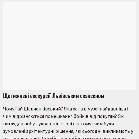
Щотижневі екскурсії Львівським скансеном
Чому Гай Шевченківський? Яка хата в музеї найдавніша і
чим відрізняються помешкання бойків від покутян? Як
виглядав побут українців століття тому і чим були
зумовлені архітектурні рішення, які сьогодні викликають у
нас здивування? Щосуботи ми збиратимемо всіх охочих,