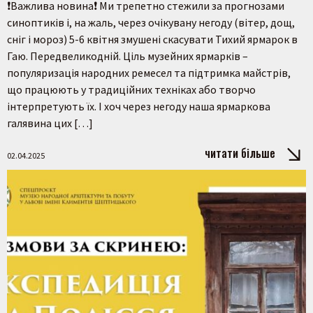
❗️Важлива новина❗️ Ми трепетно стежили за прогнозами
синоптиків і, на жаль, через очікувану негоду (вітер, дощ,
сніг і мороз) 5-6 квітня змушені скасувати Тихий ярмарок в
Гаю. Передвеликодній. Ціль музейних ярмарків –
популяризація народних ремесел та підтримка майстрів,
що працюють у традиційних техніках або творчо
інтерпретують їх. І хоч через негоду наша ярмаркова
галявина цих […]
читати більше
02.04.2025