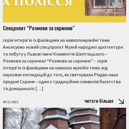
Спецроект “Розмови за скринею”
серія інтерв’ю із фахівцями на навколомузейні теми
Анонсуємо новий спецпроєкт Музей народної архітектури
та побуту у Львові імені Климентія Шептицького –
Розмови за скринею! “Розмови за скринею” – серія
інтерв’ю із фахівцями на навколо музейні теми: від
наукових експедицій до того, як святкували Різдво наші
предки! Скриня – один з традиційних символів багатства
та домашнього […]
читати більше
04.11.2021