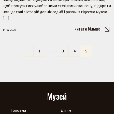
щоб прогулятися улюбленими стежками скансену, відкрити
нові деталі з історій давніх садиб і разом із гідесою музею
[…]
читати більше
14.07.2026
←
1
…
3
4
5
Музей
Головна
Дітям