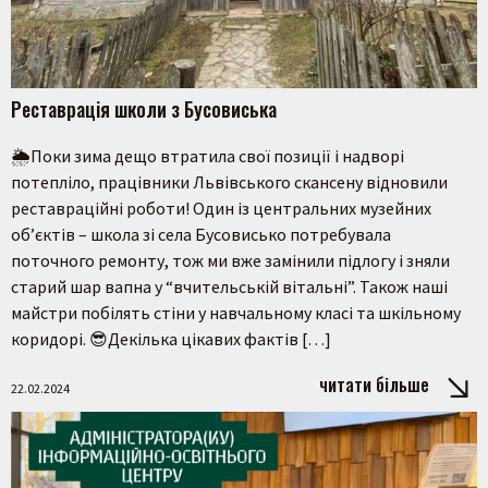
Реставрація школи з Бусовиська
🌦️Поки зима дещо втратила свої позиції і надворі
потепліло, працівники Львівського скансену відновили
реставраційні роботи! Один із центральних музейних
об’єктів – школа зі села Бусовисько потребувала
поточного ремонту, тож ми вже замінили підлогу і зняли
старий шар вапна у “вчительській вітальні”. Також наші
майстри побілять стіни у навчальному класі та шкільному
коридорі. 😎Декілька цікавих фактів […]
читати більше
22.02.2024