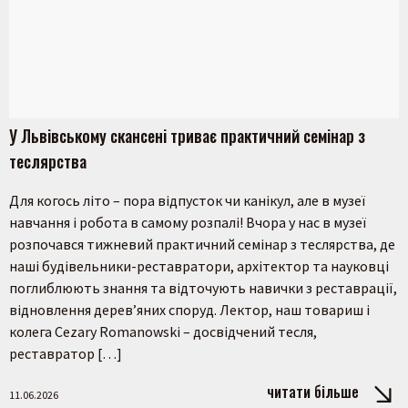
У Львівському скансені триває практичний семінар з
теслярства
Для когось літо – пора відпусток чи канікул, але в музеї
навчання і робота в самому розпалі! Вчора у нас в музеї
розпочався тижневий практичний семінар з теслярства, де
наші будівельники-реставратори, архітектор та науковці
поглиблюють знання та відточують навички з реставрації,
відновлення дерев’яних споруд. Лектор, наш товариш і
колега Cezary Romanowski – досвідчений тесля,
реставратор […]
читати більше
11.06.2026