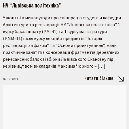
НУ “Львівська політехніка”
У жовтні в межах угоди про співпрацю студенти кафедри
Архітектури та реставрації НУ “Львівська політехніка” 1
курсу бакалаврату (РМ-41) та 1 курсу магістратури
(РММ-11) після курсу лекцій з предметів “Історія
реставрації за фахом” та “Основи проектування”, мали
практичне заняття з консервації фрагментів дерев’яних
ренесансних балок зі збірки Львівського Скансену під
керівництвом викладачів Максима Чорного – […]
читати більше
09.12.2024