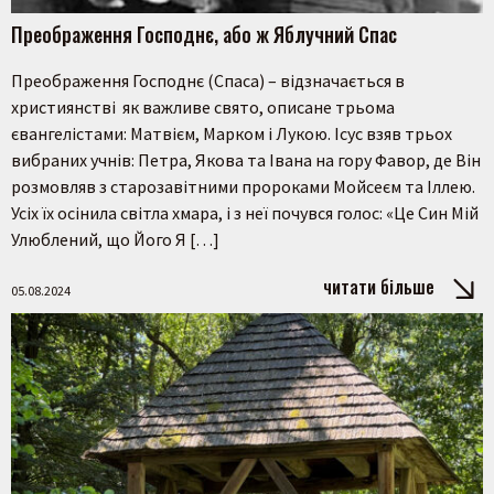
Преображення Господнє, або ж Яблучний Спас
Преображення Господнє (Спаса) – відзначається в
християнстві як важливе свято, описане трьома
євангелістами: Матвієм, Марком і Лукою. Ісус взяв трьох
вибраних учнів: Петра, Якова та Івана на гору Фавор, де Він
розмовляв з старозавітними пророками Мойсеєм та Іллею.
Усіх їх осінила світла хмара, і з неї почувся голос: «Це Син Мій
Улюблений, що Його Я […]
читати більше
05.08.2024