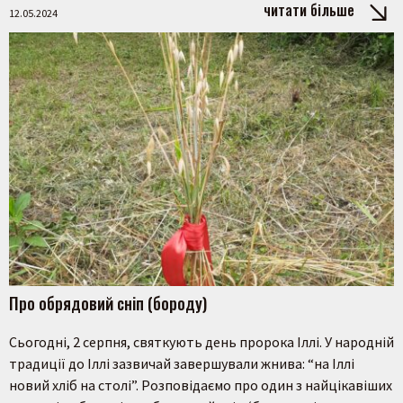
читати більше
12.05.2024
Про обрядовий сніп (бороду)
Сьогодні, 2 серпня, святкують день пророка Іллі. У народній
традиції до Іллі зазвичай завершували жнива: “на Іллі
новий хліб на столі”. Розповідаємо про один з найцікавіших