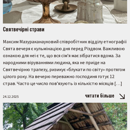
Святвечірні страви
Максим Мазураканауковий співробітник відділу етнографії
Свята вечеря є кульмінацією дня перед Різдвом. Важливою
ознакою для неї є те, що вся сім’я має зібратися вдома. За
народними віруваннями людина, яка не приїде на
Святвечірню трапезу, ризикує «блукати по світу» протягом
цілого року. На вечерю переважно господиня готує 12
страв. Часто це число пов’язують із кількістю місяців […]
читати більше
24.12.2025