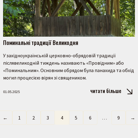
Поминальні традиції Великодня
У західноукраїнській церковно-обрядовій традиції
післявеликодній тиждень називають «Провідним» або
«Поминальним». Основним обрядом була панахида та обхід
могил процесією вірян зі священиком.
читати більше
01.05.2025
←
1
2
3
4
5
6
…
9
→