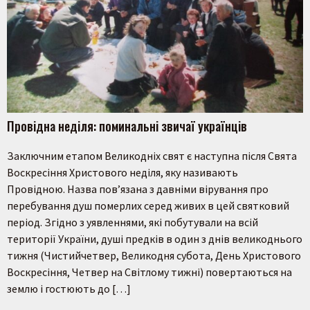
Пошук на сайті
Провідна неділя: поминальні звичаї українців
Шукати
Заключним етапом Великодніх свят є наступна після Свята
Воскресіння Христового неділя, яку називають
Провідною. Назва пов’язана з давніми вірування про
перебування душ померлих серед живих в цей святковий
період. Згідно з уявленнями, які побутували на всій
території України, душі предків в один з днів великоднього
тижня (Чистийчетвер, Великодня субота, День Христового
Воскресіння, Четвер на Світлому тижні) повертаються на
землю і гостюють до […]