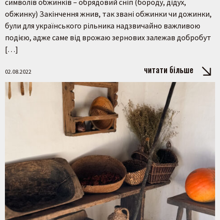
символів обжинків – обрядовий сніп (бороду, дідух,
обжинку) Закінчення жнив, так звані обжинки чи дожинки,
були для українського рільника надзвичайно важливою
подією, адже саме від врожаю зернових залежав добробут
[…]
читати більше
02.08.2022