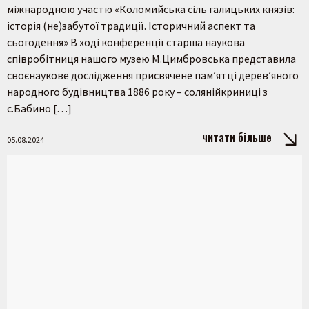
міжнародною участю «Коломийська сіль галицьких князів:
історія (не)забутої традиції. Історичний аспект та
сьогодення» В ході конференції старша наукова
Пошук на сайті
співробітниця нашого музею М.Цимбровська представила
своєнаукове дослідження присвячене пам’ятці дерев’яного
народного будівництва 1886 року – солянійкриниці з
с.Бабино […]
читати більше
05.08.2024
Шукати