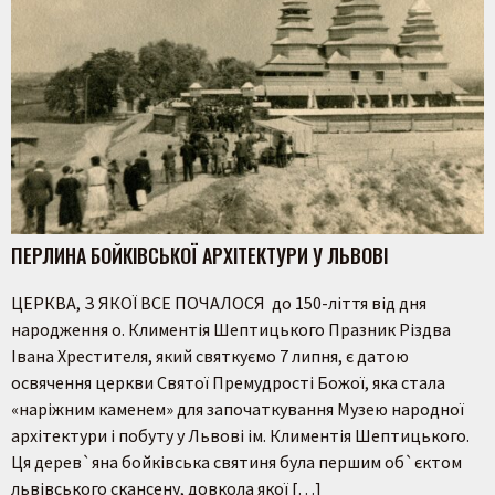
ПЕРЛИНА БОЙКІВСЬКОЇ АРХІТЕКТУРИ У ЛЬВОВІ
ЦЕРКВА, З ЯКОЇ ВСЕ ПОЧАЛОСЯ до 150-ліття від дня
народження о. Климентія Шептицького Празник Різдва
Івана Хрестителя, який святкуємо 7 липня, є датою
освячення церкви Святої Премудрості Божої, яка стала
«наріжним каменем» для започаткування Музею народної
архітектури і побуту у Львові ім. Климентія Шептицького.
Ця дерев`яна бойківська святиня була першим об`єктом
львівського скансену, довкола якої […]