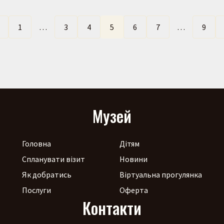
←
1
…
3
4
5
6
7
…
9
Музей
Головна
Дітям
Спланувати візит
Новини
Як добратись
Віртуальна прогулянка
Послуги
Оферта
Контакти