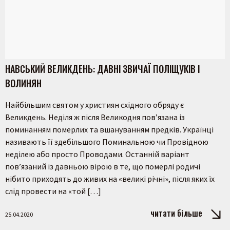
НАВСЬКИЙ ВЕЛИКДЕНЬ: ДАВНІ ЗВИЧАЇ ПОЛІЩУКІВ І
ВОЛИНЯН
Найбільшим святом у християн східного обряду є
Великдень. Неділя ж після Великодня пов’язана із
поминанням померлих та вшануванням предків. Українці
називають її здебільшого Поминальною чи Провідною
неділею або просто Проводами. Останній варіант
пов’язаний із давньою вірою в те, що померлі родичі
нібито приходять до живих на «великі річні», після яких їх
слід провести на «той […]
читати більше
25.04.2020