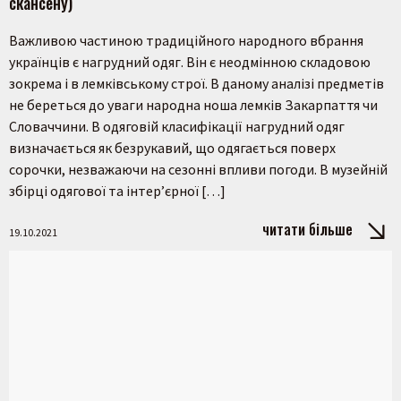
скансену)
Важливою частиною традиційного народного вбрання
українців є нагрудний одяг. Він є неодмінною складовою
зокрема і в лемківському строї. В даному аналізі предметів
не береться до уваги народна ноша лемків Закарпаття чи
Словаччини. В одяговій класифікації нагрудний одяг
визначається як безрукавий, що одягається поверх
сорочки, незважаючи на сезонні впливи погоди. В музейній
збірці одягової та інтер’єрної […]
читати більше
19.10.2021