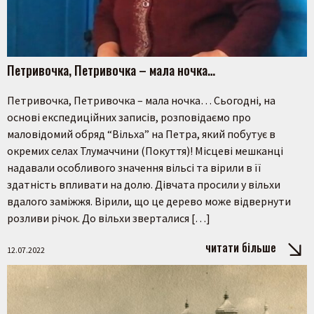
Петривочка, Петривочка – мала ночка…
Петривочка, Петривочка – мала ночка… Сьогодні, на
основі експедиційних записів, розповідаємо про
маловідомий обряд “Вільха” на Петра, який побутує в
окремих селах Тлумаччини (Покуття)! Місцеві мешканці
надавали особливого значення вільсі та вірили в її
здатність впливати на долю. Дівчата просили у вільхи
вдалого заміжжя. Вірили, що це дерево може відвернути
розливи річок. До вільхи зверталися […]
читати більше
12.07.2022