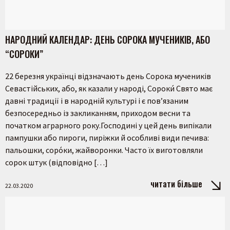
НАРОДНИЙ КАЛЕНДАР: ДЕНЬ СОРОКА МУЧЕНИКІВ, АБО
“СОРОКИ”
22 березня українці відзначають день Сорока мучеників
Севастійських, або, як казали у народі, Сороки́ Свято має
давні традиції і в народній культурі і є пов’язаним
безпосередньо із закликанням, приходом весни та
початком аграрного року.Господині у цей день випікали
пампушки або пироги, пиріжки й особливі види печива:
пальошки, соро́ки, жайворонки. Часто їх виготовляли
сорок штук (відповідно […]
читати більше
22.03.2020