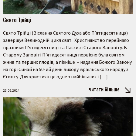
Свято Трійці
Свято Трійці (Зіслання Святого Духа або П’ятидесятниця)
завершує Великодній цикл свят. Християнство перейняло
празники П’ятидесятниці та Пасхи зі Старого Заповіту. В
Старому Заповіті П’ятидесятниця первісно була святом
жнив та перших плодів, а пізніше – надання Божого Закону
на горі Синай на 50-ий день виходу ізраїльського народу з
Єгипту. Для християн це одне з найбільших і […]
читати більше
23.06.2024