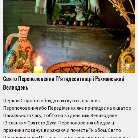
Свято Переполовення П’ятидесятниці і Рахманський
Великдень
Церкви Східного обряду святкують празник
Переполовення або Переділення,яке припадає на екватор
Пасхального часу, тобто на 25 день між Великоднем
іЗісланням Святого Духа. Переполовення обидва ці
празники поєднує,виражаючи почесть їм обом. Свято
Переполовення П’ятидесятниці завждивипадає у середу і