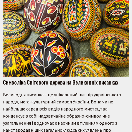
Символіка Світового дерева на Великодніх писанках
Великодня писанка – це унікальний витвір українського
народу, мега-культурний символ України. Вона чи не
найбільше серед всіх видів народного мистецтва
конденсує в собі надзвичайне образно-символічне
узагальнення і водночас є наочним втіленням одного з
найстародавніших загально-людських уявлень про