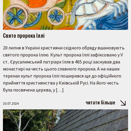
Свято пророка Іллі
20 липня в Україні християни східного обряду вшановують
святого пророка Іллю. Культ пророка Іллі зафіксовано у V
ст.. Єрусалимський патріарх Ілля в 465 році заснував два
монастирі на честь цього славного пророка. А на наших
теренах культ пророка Іллі поширився ще до офіційного
прийняття християнства у Київській Русі. На його честь
була посвячена церква, у […]
читати більше
20.07.2024