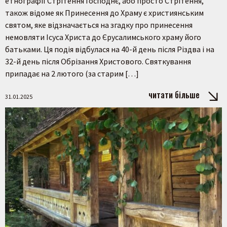
етнографії Стрітення Господнє, або просто Стрітення,
також відоме як Принесення до Храму є християнським
святом, яке відзначається на згадку про принесення
немовляти Ісуса Христа до Єрусалимського храму його
батьками. Ця подія відбулася на 40-й день після Різдва і на
32-й день після Обрізання Христового. Святкування
припадає на 2 лютого (за старим […]
читати більше
31.01.2025