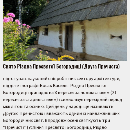
Свято Різдва Пресвятої Богородиці (Друга Пречиста)
підготував: науковий співробітник сектору архітектури,
відділ етнографіїБосак Василь. Різдво Пресвятої
Богородиці припадає на 8 вересня за новим стилем (21
вересня за старим стилем) і символізує перехідний період
між літом та осінню. Цей день у народі ще називають
Другою Пречистою і вважають одним із найважливіших
Богородичних свят. Впродовж осені святкують три
“Пречисті” (Успіння Пресвятої Богородиці, Різдво