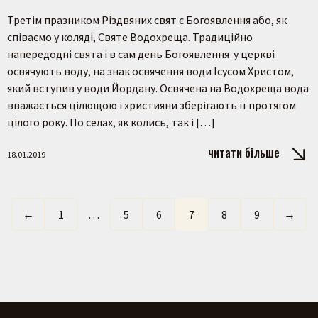
Третім празником Різдвяних свят є Богоявлення або, як
співаємо у коляді, Святе Водохреща. Традиційно
напередодні свята і в сам день Богоявлення у церкві
освячують воду, на знак освячення води Ісусом Христом,
який вступив у води Йордану. Освячена на Водохреща вода
вважається цілющою і християни зберігають її протягом
цілого року. По селах, як колись, так і […]
читати більше
18.01.2019
←
1
…
5
6
7
8
9
→