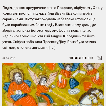
Подія, до якої приурочене свято Покрови, відбулася у Х ст. у
Константинополі під часвійни Візантійської імперії з
сарацинами. Місту загрожувала небезпека і становище
було вкрайважким. Саме тоді у Влахернському храмі, де
зберігалася риза Богоматері, омофор та пояс, підчас
недільної всеношної святий Андрій Юродивий та його
учень Єпіфан побачили ПресвятуДіву. Вона була осяяна
світлом, оточена ангелами, […]
читати більше
01.10.2024