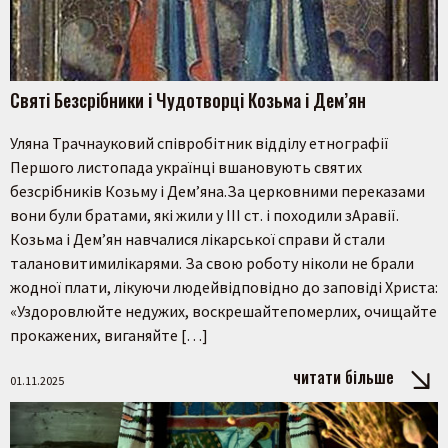
Святі Безсрібники і Чудотворці Козьма і Дем’ян
Уляна Трачнауковий співробітник відділу етнографії
Першого листопада українці вшановують святих
безсрібників Козьму і Дем’яна.За церковними переказами
вони були братами, які жили у ІІІ ст. і походили зАравії.
Козьма і Дем’ян навчалися лікарської справи й стали
талановитимилікарями. За свою роботу ніколи не брали
жодної плати, лікуючи людейвідповідно до заповіді Христа:
«Уздоровлюйте недужих, воскрешайтепомерлих, очищайте
прокажених, виганяйте […]
читати більше
01.11.2025