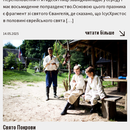
має восьмиденне попразденство.Основою цього празника
є фрагмент зі святого Євангелія, де сказано, що ІсусХристос
в половині єврейського свята […]
читати більше
14.05.2025
Свято Покрови