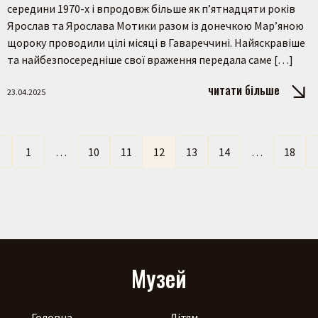
середини 1970-х і впродовж більше як п’ятнадцяти років
Ярослав та Ярослава Мотики разом із донечкою Мар’яною
щороку проводили цілі місяці в Гавареччині. Найяскравіше
та найбезпосередніше свої враження передала саме […]
читати більше
23.04.2025
←
1
…
10
11
12
13
14
…
18
Музей
Головна
Дітям