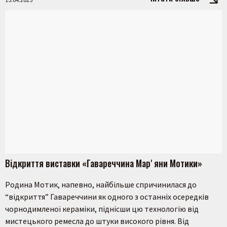
Відкриття виставки «Гавареччина Марʼяни Мотики»
Родина Мотик, напевно, найбільше спричинилася до
“відкриття” Гавареччини як одного з останніх осередків
чорнодимленої кераміки, піднісши цю технологію від
мистецького ремесла до штуки високого рівня. Від