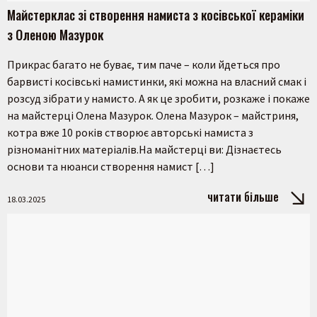
Майстерклас зі створення намиста з косівської кераміки
з Оленою Мазурок
Прикрас багато не буває, тим паче – коли йдеться про
барвисті косівські намистинки, які можна на власний смак і
розсуд зібрати у намисто. А як це зробити, розкаже і покаже
на майстерці Олена Мазурок. Олена Мазурок – майстриня,
котра вже 10 років створює авторські намиста з
різноманітних матеріалів.На майстерці ви: Дізнаєтесь
основи та нюанси створення намист […]
читати більше
18.03.2025