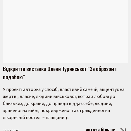
Відкриття виставки Олени Турянської “За образом і
подобою”
У проєкті авторка у спосіб, властивий саме їй, акцентує на
жертві, власне, людини військової, котра з любові до
близьких, до країни, до правди віддає себе, людини,
зраненої на війні, покривдженої та стражденної на
лікарняній постелі – плащаниці.
читати більше
15.04.2025