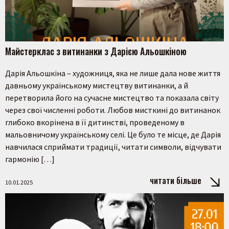
Майстерклас з витинанки з Дарією Альошкіною
Дарія Альошкіна – художниця, яка не лише дала нове життя
давньому українському мистецтву витинанки, а й
перетворила його на сучасне мистецтво та показала світу
через свої численні роботи. Любов мисткині до витинанок
глибоко вкорінена в її дитинстві, проведеному в
мальовничому українському селі. Це було те місце, де Дарія
навчилася сприймати традиції, читати символи, відчувати
гармонію […]
читати більше
10.01.2025