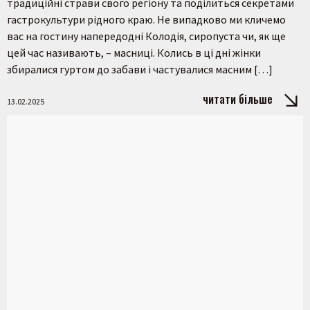
традиційні страви свого регіону та поділиться секретами
гастрокультури рідного краю. Не випадково ми кличемо
вас на гостину напередодні Колодія, сиропуста чи, як ще
цей час називають, – масниці. Колись в ці дні жінки
збиралися гуртом до забави і частувалися масним […]
читати більше
13.02.2025