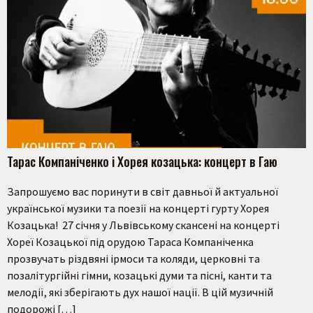
Тарас Компаніченко і Хорея козацька: концерт в Гаю
Запрошуємо вас поринути в світ давньої й актуальної
української музики та поезії на концерті гурту Хорея
Козацька! 27 січня у Львівському скансені на концерті
Хореї Козацької під орудою Тараса Компаніченка
прозвучать різдвяні ірмоси та коляди, церковні та
позалітургійні гімни, козацькі думи та пісні, канти та
мелодії, які зберігають дух нашої нації. В цій музичній
подорожі […]