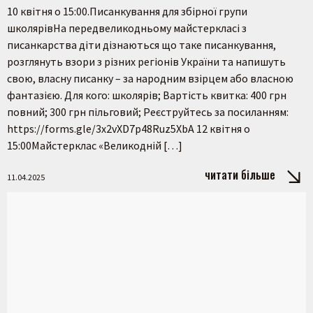
10 квітня о 15:00.Писанкування для збірної групи
школярівНа передвеликодньому майстеркласі з
писанкарства діти дізнаються що таке писанкування,
розглянуть взори з різних регіонів України та напишуть
свою, власну писанку – за народним взірцем або власною
фантазією. Для кого: школярів; Вартість квитка: 400 грн
повний; 300 грн пільговий; Реєструйтесь за посиланням:
https://forms.gle/3x2vXD7p48Ruz5XbA 12 квітня о
15:00Майстерклас «Великодній […]
читати більше
11.04.2025