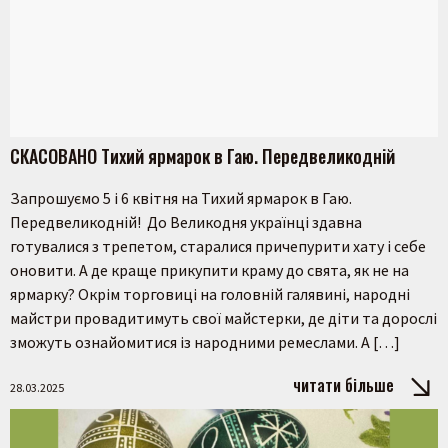
СКАСОВАНО Тихий ярмарок в Гаю. Передвеликодній
Запрошуємо 5 і 6 квітня на Тихий ярмарок в Гаю.
Передвеликодній! До Великодня українці здавна
готувалися з трепетом, старалися причепурити хату і себе
оновити. А де краще прикупити краму до свята, як не на
ярмарку? Окрім торговиці на головній галявині, народні
майстри провадитимуть свої майстерки, де діти та дорослі
зможуть ознайомитися із народними ремеслами. А […]
читати більше
28.03.2025