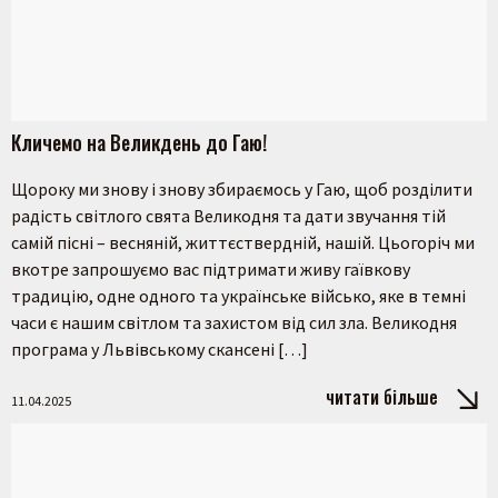
Кличемо на Великдень до Гаю!
Щороку ми знову і знову збираємось у Гаю, щоб розділити
радість світлого свята Великодня та дати звучання тій
самій пісні – весняній, життєствердній, нашій. Цьогоріч ми
вкотре запрошуємо вас підтримати живу гаївкову
традицію, одне одного та українське військо, яке в темні
часи є нашим світлом та захистом від сил зла. Великодня
програма у Львівському скансені […]
читати більше
11.04.2025