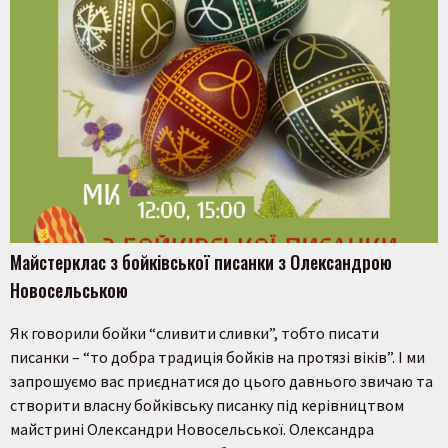
Майстерклас з бойківської писанки з Олександрою
Новосельською
Як говорили бойки “сливити сливки”, тобто писати
писанки – “то добра традиція бойків на протязі віків”. І ми
Пошук на сайті
запрошуємо вас приєднатися до цього давнього звичаю та
створити власну бойківську писанку під керівництвом
майстрині Олександри Новосельської. Олександра