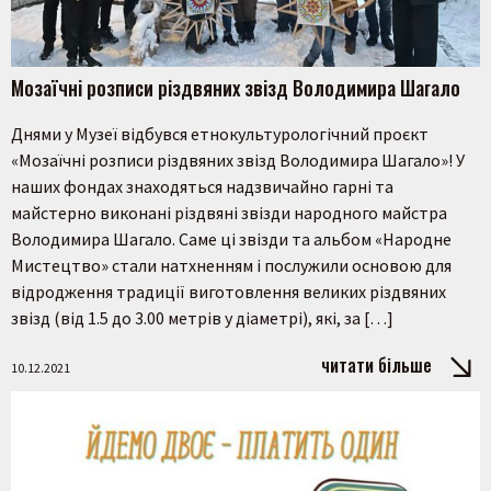
Мозаїчні розписи різдвяних звізд Володимира Шагало
Днями у Музеї відбувся етнокультурологічний проєкт
«Мозаїчні розписи різдвяних звізд Володимира Шагало»! У
наших фондах знаходяться надзвичайно гарні та
майстерно виконані різдвяні звізди народного майстра
Володимира Шагало. Саме ці звізди та альбом «Народне
Мистецтво» стали натхненням і послужили основою для
відродження традиції виготовлення великих різдвяних
звізд (від 1.5 до 3.00 метрів у діаметрі), які, за […]
читати більше
10.12.2021