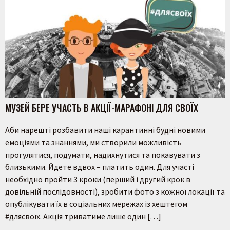
МУЗЕЙ БЕРЕ УЧАСТЬ В АКЦІЇ-МАРАФОНІ ДЛЯ СВОЇХ
Аби нарешті розбавити наші карантинні будні новими
емоціями та знаннями, ми створили можливість
прогулятися, подумати, надихнутися та покавувати з
близькими. Йдете вдвох – платить один. Для участі
Пошук на сайті
необхідно пройти 3 кроки (перший і другий крок в
довільній послідовності), зробити фото з кожної локації та
опублікувати їх в соціальних мережах із хештегом
#длясвоїх. Акція триватиме лише один […]