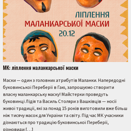
МК: ліплення маланкарської маски
Маски — один з головних атрибутів Маланки. Напередодні
буковинської Переберії в Гаю, запрошуємо створити
власну маланкарську маску! Майстерки проведуть
буковинці Лідія та Василь Столяри з Вашківців — носії
живої традиції, які за понад 15 років виготовили вже більш
ніж тисячу масок для України та світу. Під час МК учасники
дізнаються про традицію буковинської Переберії,
різновиди […]