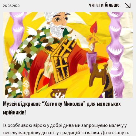
читати більше
26.05.2020
Шукати
Музей відкриває “Хатинку Миколая” для маленьких
мрійників!
Із особливою вірою у добрі дива ми запрошуємо малечу у
веселу мандрівку до світу традицій та казки. Діти стануть