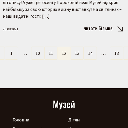
літопису! А уже цієї осені у Пороховій вежі Музей відкриє
найбільшу за свою історію виїзну виставку! На світлинах –
наші видатні гості: […]
читати більше
26.08.2021
←
1
…
10
11
12
13
14
…
18
Музей
Головна
Дітям