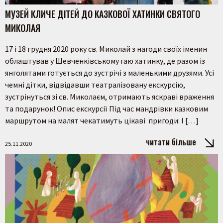
МУЗЕЙ КЛИЧЕ ДІТЕЙ ДО КАЗКОВОЇ ХАТИНКИ СВЯТОГО
МИКОЛАЯ
17 і 18 грудня 2020 року св. Миколай з нагоди своїх іменин
облаштував у Шевченківському гаю хатинку, де разом із
янголятами готується до зустрічі з маленькими друзями. Усі
чемні дітки, відвідавши театралізовану екскурсію,
зустрінуться зі св. Миколаєм, отримають яскраві враження
та подарунок! Опис екскурсії Під час мандрівки казковим
маршрутом на малят чекатимуть цікаві пригоди: І […]
читати більше
25.11.2020