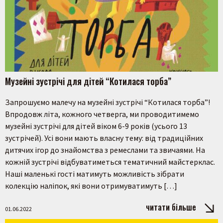
Музейні зустрічі для дітей “Котилася торба”
Запрошуємо малечу на музейні зустрічі “Котилася торба”!
Впродовж літа, кожного четверга, ми проводитимемо
музейні зустрічі для дітей віком 6-9 років (усього 13
зустрічей). Усі вони мають власну тему: від традиційних
дитячих ігор до знайомства з ремеслами та звичаями. На
кожній зустрічі відбуватиметься тематичний майстерклас.
Наші маленькі гості матимуть можливість зібрати
колекцію наліпок, які вони отримуватимуть […]
читати більше
01.06.2022