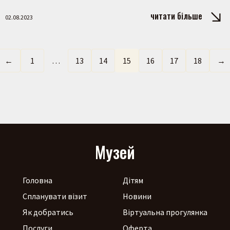
читати більше
02.08.2023
←
1
…
13
14
15
16
17
18
→
Музей
Головна
Дітям
Спланувати візит
Новини
Як добратись
Віртуальна прогулянка
Послуги
Оферта