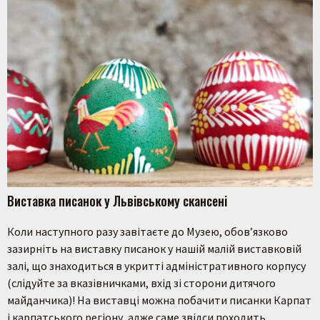
Виставка писанок у Львівському скансені
Коли наступного разу завітаєте до Музею, обов’язково
зазирніть на виставку писанок у нашій малій виставковій
залі, що знаходиться в укритті адміністративного корпусу
(слідуйте за вказівничками, вхід зі сторони дитячого
майданчика)! На виставці можна побачити писанки Карпат
і карпатського регіону, адже саме звідси походить