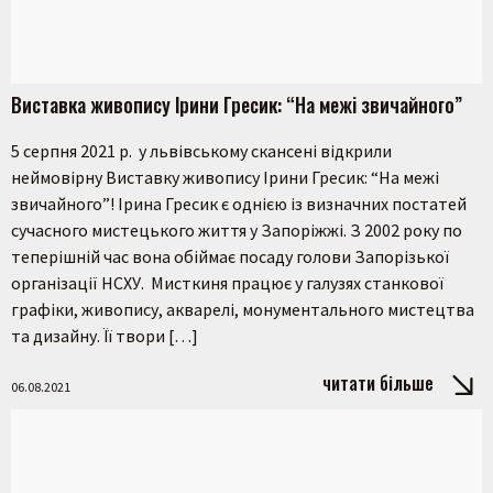
Виставка живопису Ірини Гресик: “На межі звичайного”
5 серпня 2021 р. у львівському скансені відкрили
неймовірну Виставку живопису Ірини Гресик: “На межі
звичайного”! Ірина Гресик є однією із визначних постатей
сучасного мистецького життя у Запоріжжі. З 2002 року по
теперішній час вона обіймає посаду голови Запорізької
організації НСХУ. Мисткиня працює у галузях станкової
графіки, живопису, акварелі, монументального мистецтва
та дизайну. Її твори […]
читати більше
06.08.2021