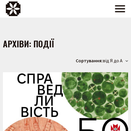
АРХІВИ:
ПОДІЇ
Сортування:
від Я до А