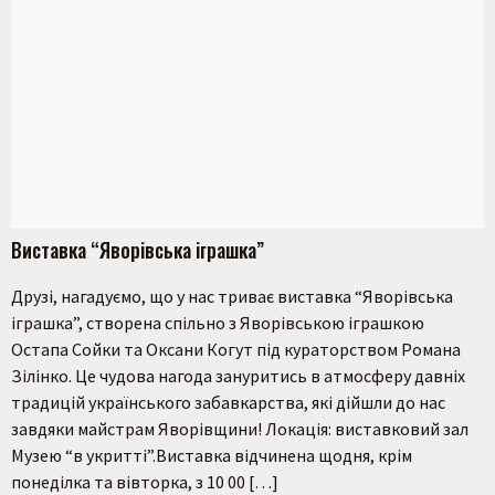
Виставка “Яворівська іграшка”
Друзі, нагадуємо, що у нас триває виставка “Яворівська
іграшка”, створена спільно з Яворівською іграшкою
Остапа Сойки та Оксани Когут під кураторством Романа
Зілінко. Це чудова нагода зануритись в атмосферу давніх
традицій українського забавкарства, які дійшли до нас
завдяки майстрам Яворівщини! Локація: виставковий зал
Музею “в укритті”.Виставка відчинена щодня, крім
понеділка та вівторка, з 10 00 […]