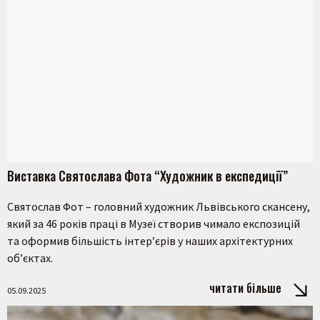
Пошук на сайті
Виставка Святослава Фота “Художник в експедиції”
Святослав Фот – головний художник Львівського скансену,
який за 46 років праці в Музеї створив чимало експозицій
Шукати
та оформив більшість інтер’єрів у наших архітектурних
об’єктах.
читати більше
05.09.2025