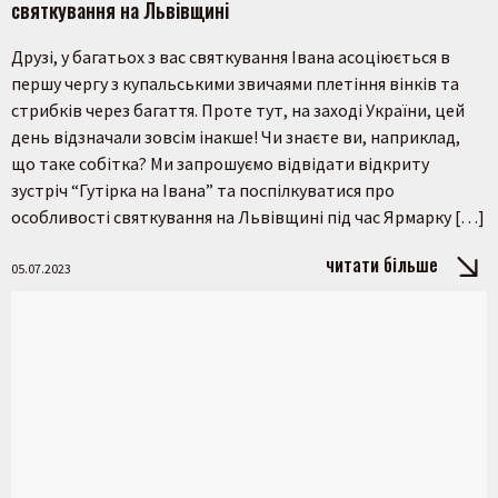
святкування на Львівщині
Друзі, у багатьох з вас святкування Івана асоціюється в
першу чергу з купальськими звичаями плетіння вінків та
стрибків через багаття. Проте тут, на заході України, цей
день відзначали зовсім інакше! Чи знаєте ви, наприклад,
що таке собітка? Ми запрошуємо відвідати відкриту
зустріч “Гутірка на Івана” та поспілкуватися про
особливості святкування на Львівщині під час Ярмарку […]
читати більше
05.07.2023