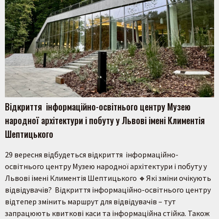
Відкриття інформаційно-освітнього центру Музею
народної архітектури і побуту у Львові імені Климентія
Шептицького
29 вересня відбудеться відкриття інформаційно-
освітнього центру Музею народної архітектури і побуту у
Львові імені Климентія Шептицького 🔸Які зміни очікують
відвідувачів? Відкриття інформаційно-освітнього центру
відтепер змінить маршрут для відвідувачів – тут
запрацюють квиткові каси та інформаційна стійка. Також