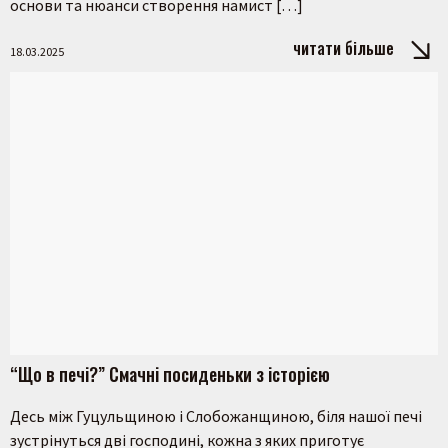
основи та нюанси створення намист […]
читати більше
18.03.2025
“Що в печі?” Смачні посиденьки з історією
Десь між Гуцульщиною і Слобожанщиною, біля нашої печі
зустрінуться дві господині, кожна з яких приготує