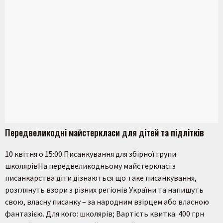
Передвеликодні майстеркласи для дітей та підлітків
10 квітня о 15:00.Писанкування для збірної групи
школярівНа передвеликодньому майстеркласі з
писанкарства діти дізнаються що таке писанкування,
Пошук на сайті
розглянуть взори з різних регіонів України та напишуть
свою, власну писанку – за народним взірцем або власною
фантазією. Для кого: школярів; Вартість квитка: 400 грн