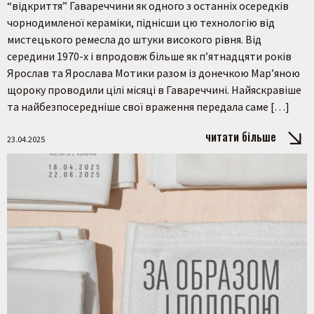
“відкриття” Гавареччини як одного з останніх осередків
чорнодимленої кераміки, піднісши цю технологію від
мистецького ремесла до штуки високого рівня. Від
середини 1970-х і впродовж більше як п’ятнадцяти років
Ярослав та Ярослава Мотики разом із донечкою Мар’яною
щороку проводили цілі місяці в Гавареччині. Найяскравіше
та найбезпосередніше свої враження передала саме […]
читати більше
23.04.2025