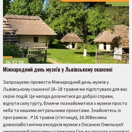
Міжнародний день музеїв у Львівському скансені
Запрошуємо провести Міжнародний день музеїв у
Львівському скансені! 16–18 травня ми підготували для вас
серію подій. Це нагода долучитися до доброї справи,
відчути силу гурту, ближче познайомитися з музеєм просто
неба та нашими актуальними проєктами. Знайомтесь із
програмою: 📌16 травня (пʼятниця), 16:30Весняна
довколаботанічна екскурсія музеєм з Оксаною ОмельчукУ
неквапливій прогулянці стежками Гаю ви почуєте розповіді