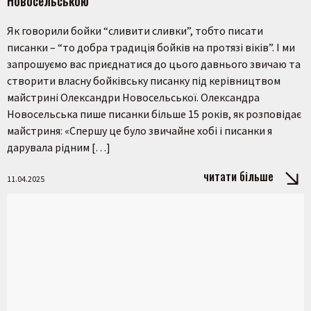
Новосельською
Як говорили бойки “сливити сливки”, тобто писати
писанки – “то добра традиція бойків на протязі віків”. І ми
запрошуємо вас приєднатися до цього давнього звичаю та
створити власну бойківську писанку під керівництвом
майстрині Олександри Новосельської. Олександра
Новосельська пише писанки більше 15 років, як розповідає
майстриня: «Спершу це було звичайне хобі і писанки я
дарувала рідним […]
читати більше
11.04.2025