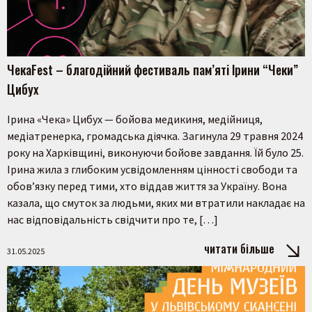
ЧекаFest – благодійний фестиваль пам’яті Ірини “Чеки”
Цибух
Ірина «Чека» Цибух — бойова медикиня, медійниця,
медіатренерка, громадська діячка. Загинула 29 травня 2024
року на Харківщині, виконуючи бойове завдання. Їй було 25.​
Ірина жила з глибоким усвідомленням цінності свободи та
обов’язку перед тими, хто віддав життя за Україну. Вона
казала, що смуток за ​​людьми, яких ми втратили накладає на
нас відповідальність свідчити про те, […]
читати більше
31.05.2025