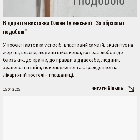
Відкриття виставки Олени Турянської “За образом і
подобою”
У проєкті авторка у спосіб, властивий саме їй, акцентує на
жертві, власне, людини військової, котра з любові до
близьких, до країни, до правди віддає себе, людини,
зраненої на війні, покривдженої та стражденної на
лікарняній постелі – плащаниці.
читати більше
15.04.2025