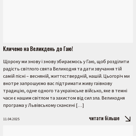
Кличемо на Великдень до Гаю!
Щороку ми знову і знову збираємось у Гаю, щоб розділити
радість світлого свята Великодня та дати звучання тій
самій пісні – весняній, життєствердній, нашій. Цьогоріч ми
вкотре запрошуємо вас підтримати живу гаївкову
традицію, одне одного та українське військо, яке в темні
часи є нашим світлом та захистом від сил зла. Великодня
програма у Львівському скансені […]
читати більше
11.04.2025