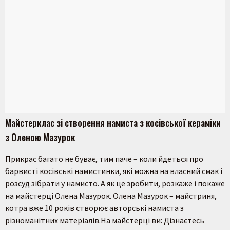
Майстерклас зі створення намиста з косівської кераміки
з Оленою Мазурок
Прикрас багато не буває, тим паче – коли йдеться про
барвисті косівські намистинки, які можна на власний смак і
розсуд зібрати у намисто. А як це зробити, розкаже і покаже
на майстерці Олена Мазурок. Олена Мазурок – майстриня,
котра вже 10 років створює авторські намиста з
різноманітних матеріалів.На майстерці ви: Дізнаєтесь