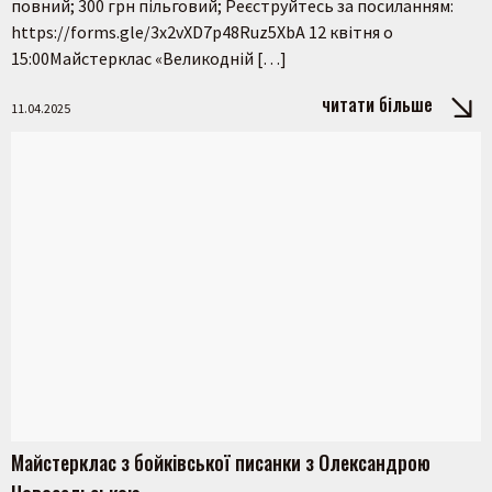
повний; 300 грн пільговий; Реєструйтесь за посиланням:
https://forms.gle/3x2vXD7p48Ruz5XbA 12 квітня о
15:00Майстерклас «Великодній […]
читати більше
11.04.2025
Шукати
Майстерклас з бойківської писанки з Олександрою