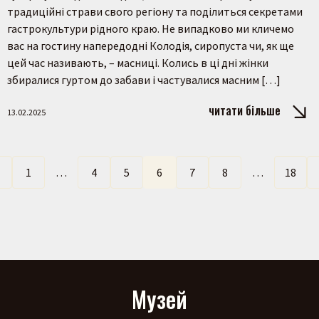
традиційні страви свого регіону та поділиться секретами
гастрокультури рідного краю. Не випадково ми кличемо
вас на гостину напередодні Колодія, сиропуста чи, як ще
цей час називають, – масниці. Колись в ці дні жінки
збиралися гуртом до забави і частувалися масним […]
читати більше
13.02.2025
←
1
…
4
5
6
7
8
…
18
Музей