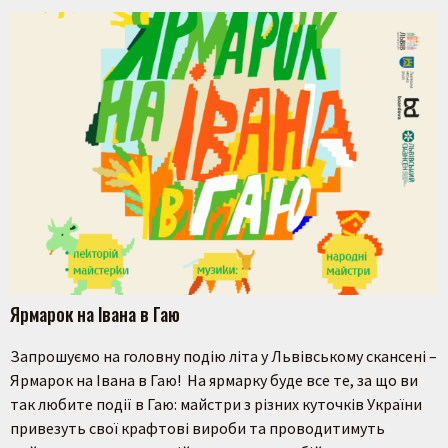
Ярмарок на Івана в Гаю
Запрошуємо на головну подію літа у Львівському скансені –
Ярмарок на Івана в Гаю! На ярмарку буде все те, за що ви
так любите події в Гаю: майстри з різних куточків України
привезуть свої крафтові вироби та проводитимуть