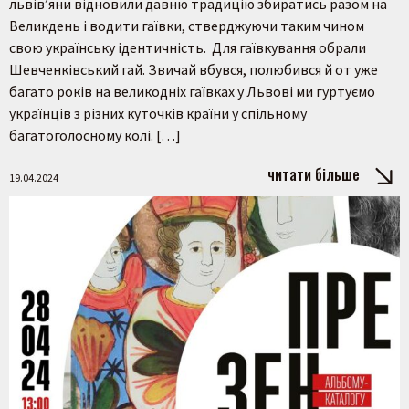
львів’яни відновили давню традицію збиратись разом на
Великдень і водити гаївки, стверджуючи таким чином
свою українську ідентичність. Для гаївкування обрали
Шевченківський гай. Звичай вбувся, полюбився й от уже
багато років на великодніх гаївках у Львові ми гуртуємо
українців з різних куточків країни у спільному
багатоголосному колі. […]
читати більше
19.04.2024