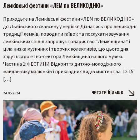
Лемківські фестини «ЛЕМ по ВЕЛИКОДНЮ»
Приходьте на Лемківські фестини «ЛЕМ по ВЕЛИКОДНЮ»
до Львівського скансену у неділю! Дізнатись про великодні
традиції лемків, поводити гаївок та послухати звучання
лемківських співів запрошує товариство “Лемківщина” і
ціла низка музичних і творчих колективів, що цього дня
з’їдуться до етно-сектора Лемківщина нашого музею.
Частина 1: ФЕСТИНИ Відкриття дитячо-молодіжного
майданчику малюнків і прикладних видів мистецтва. 12:15
[…]
читати більше
24.05.2024