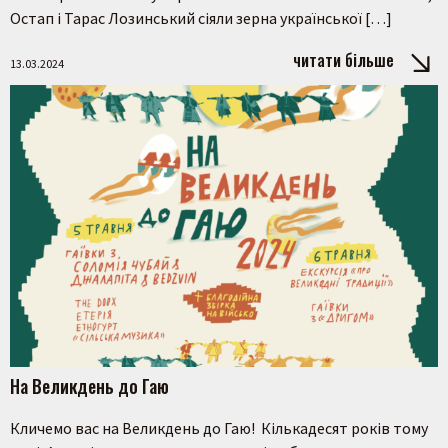
Остап і Тарас Лозинський сіяли зерна української […]
читати більше
13.03.2024
На Великдень до Гаю
Кличемо вас на Великдень до Гаю! Кількадесят років тому