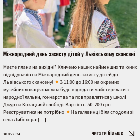
Міжнародний день захисту дітей у Львівському скансені
Маєте плани на вихідні? Кличемо наших найменших та юних
відвідувачів на Міжнародний день захисту дітей до
Львівського скансену!
З 11:00 до 16:00 на окремих
музейних локаціях можна буде відвідати майстеркласи з
народної ляльки, гончарства та повправлятися у школі
Джур на Козацькій слободі. Вартість: 50-200 грн
Реєструватися не потрібно
На галявинці біля стодоли зі
села Либохора: […]
читати більше
30.05.2024