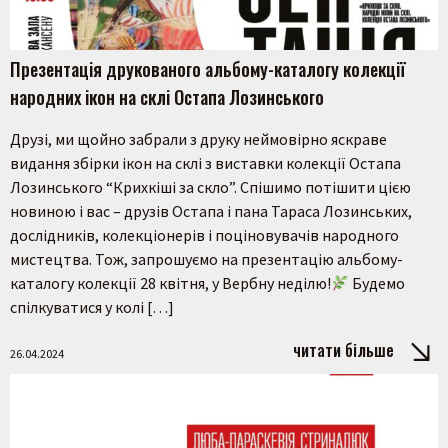
Презентація друкованого альбому-каталогу колекції
народних ікон на склі Остапа Лозинського
Друзі, ми щойно забрали з друку неймовірно яскраве
видання збірки ікон на склі з виставки колекції Остапа
Лозинського “Крихкіші за скло”. Спішимо потішити цією
новиною і вас – друзів Остапа і пана Тараса Лозинських,
дослідників, колекціонерів і поціновувачів народного
мистецтва. Тож, запрошуємо на презентацію альбому-
каталогу колекції 28 квітня, у Вербну неділю!
Будемо
спілкуватися у колі […]
читати більше
26.04.2024