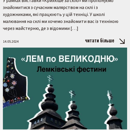
У рамках виставки «Крихкіше за скло» ми пропонуємо
знайомитися з сучасним малярством на склі і з
художниками, які працюють у цій техніці. У школі
малювання на склі ми хочемо знайомити вас із технікою
Шукати
через майстерню, де з відомими […]
читати більше
14.05.2024