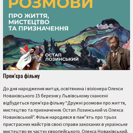
Прем’єра фільму
До дня народження митця, освітянина і візіонера Олекси
Новаківського 15 березня у Львівському скансені
відбудеться прем’єра фільму “Дружні розмови про життя,
мистецтво та призначення. Остап Лозинський vs Олекса
Новаківський”. Фільм народився в пам”ять про трьох
пристрасних майстрів своєї справи закоханих в українське
мистецтво як частку європейського. Олекса Новаківський,