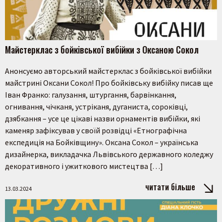
Майстерклас з бойківської вибійки з Оксаною Сокол
Анонсуємо авторський майстерклас з бойківської вибійки
майстрині Оксани Сокол! Про бойківську вибійку писав ще
Іван Франко: галузання, штургання, барвінкання,
огнивання, чічканя, устріканя, дуганиста, сороківці,
дзябкання – усе це цікаві назви орнаментів вибійки, які
каменяр зафіксував у своїй розвідці «Етнографічна
експедиція на Бойківщину». Оксана Сокол – українська
дизайнерка, викладачка Львівського державного коледжу
декоративного і ужиткового мистецтва […]
читати більше
13.03.2024