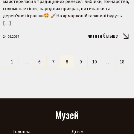
майстеркласи з традиційних ремесел: вибійки, гончарства,
соломоплетіння, народних прикрас, витинанки та
дерев’яної іграшки
На ярмарковій галявині будуть
[…]
читати більше
24.06.2024
←
1
…
6
7
8
9
10
…
18
Музей
Головна
Дітям