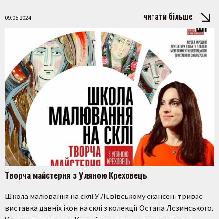
читати більше
09.05.2024
Пошук на сайті
Творча майстерня з Уляною Креховець
Школа малювання на склі У Львівському скансені триває
виставка давніх ікон на склі з колекції Остапа Лозинського.