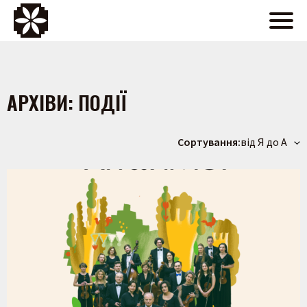
АРХІВИ:
ПОДІЇ
Сортування:
від Я до А