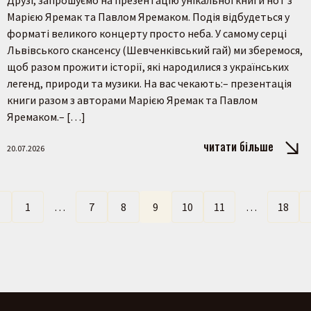
Марією Яремак та Павлом Яремаком. Подія відбудеться у
форматі великого концерту просто неба. У самому серці
Львівського скансенсу (Шевченківський гай) ми зберемося,
щоб разом прожити історії, які народилися з українських
легенд, природи та музики. На вас чекають:– презентація
книги разом з авторами Марією Яремак та Павлом
Яремаком.– […]
читати більше
20.07.2026
←
1
…
7
8
9
10
11
…
18