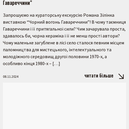
Гавареччини”
Запрошуємо на кураторську екскурсію Романа Зілінка
виставкою “Чорний вогонь Гавареччини”! В чому таємниця
Гавареччини і її притягальної сили? Чим зачарувала проста,
здавалось би, чорна кераміка і її не менш прості автори?
Чому маленьке загублене в лісі село сталося певним місцем
паломництва для мистецького, інтелектуального та
молодіжного середовищ другої половини 1970-х, а
особливо кінця 1980-х – […]
читати більше
08.11.2024