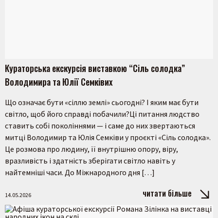
Кураторська екскурсія виставкою “Сіль солодка”
Володимира та Юлії Семківих
Що означає бути «сіллю землі» сьогодні? І яким має бути
світло, щоб його справді побачили?Ці питання людство
ставить собі поколіннями — і саме до них звертаються
митці Володимир та Юлія Семківи у проєкті «Сіль солодка».
Це розмова про людину, її внутрішню опору, віру,
вразливість і здатність зберігати світло навіть у
найтемніші часи. До Міжнародного дня […]
читати більше
14.05.2026