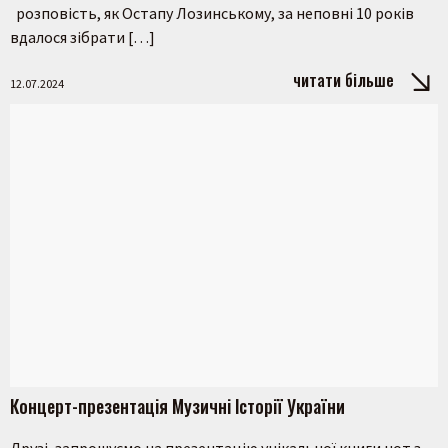
розповість, як Остапу Лозинському, за неповні 10 років
вдалося зібрати […]
читати більше
12.07.2024
Концерт-презентація Музичні Історії України
Друзі, запрошуємо на презентацію унікальної книги нот з