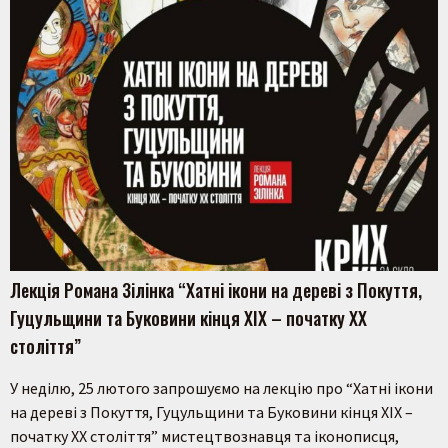
Лекція Романа Зілінка “Хатні ікони на дереві з Покуття,
Гуцульщини та Буковини кінця XIX – початку XX
століття”
У неділю, 25 лютого запрошуємо на лекцію про “Хатні ікони
на дереві з Покуття, Гуцульщини та Буковини кінця XIX –
початку XX століття” мистецтвознавця та іконописця,