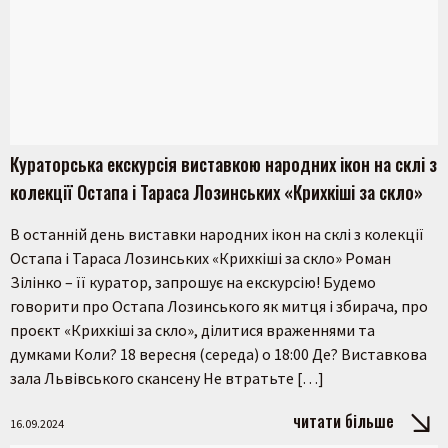
Кураторська екскурсія виставкою народних ікон на склі з
колекції Остапа і Тараса Лозинських «Крихкіші за скло»
В останній день виставки народних ікон на склі з колекції
Остапа і Тараса Лозинських «Крихкіші за скло» Роман
Зілінко – її куратор, запрошує на екскурсію! Будемо
говорити про Остапа Лозинського як митця і збирача, про
проєкт «Крихкіші за скло», ділитися враженнями та
думками Коли? 18 вересня (середа) о 18:00 Де? Виставкова
зала Львівського скансену Не втратьте […]
читати більше
16.09.2024