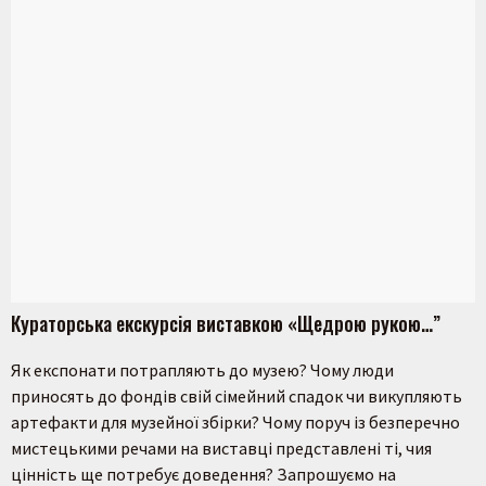
Кураторська екскурсія виставкою «Щедрою рукою…”
Як експонати потрапляють до музею? Чому люди
приносять до фондів свій сімейний спадок чи викупляють
артефакти для музейної збірки? Чому поруч із безперечно
Пошук на сайті
мистецькими речами на виставці представлені ті, чия
цінність ще потребує доведення? Запрошуємо на