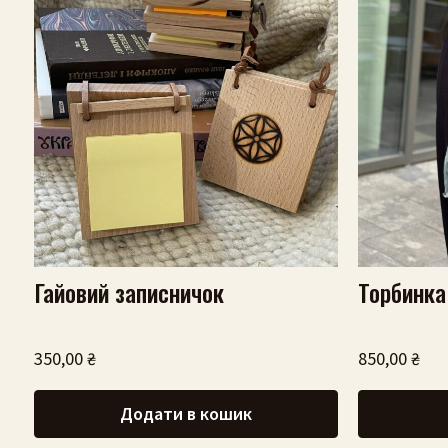
Гайовий записничок
Торбинка
350,00
₴
850,00
₴
Додати в кошик