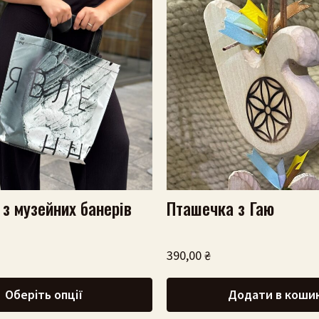
 з музейних банерів
Пташечка з Гаю
390,00
₴
Оберіть опції
Додати в коши