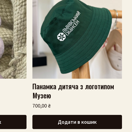
Панамка дитяча з логотипом
Музею
700,00
₴
к
Додати в кошик