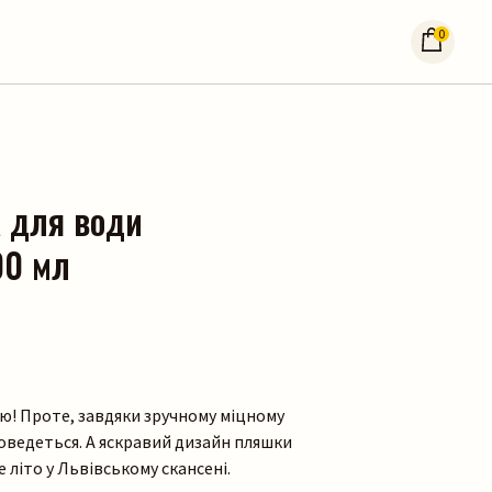
0
 для води
00 мл
ю! Проте, завдяки зручному міцному
 доведеться. А яскравий дизайн пляшки
 літо у Львівському скансені.