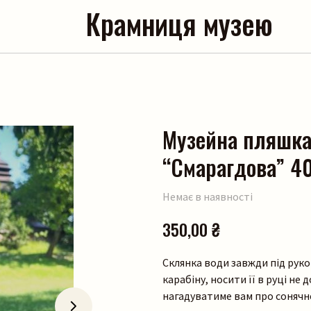
Крамниця музею
Музейна пляшка
“Смарагдова” 4
Немає в наявності
350,00
₴
Склянка води завжди під руко
карабіну, носити її в руці не
нагадуватиме вам про сонячне