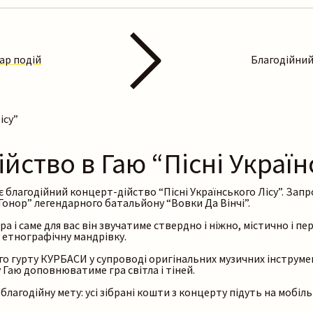
ар подій
Благодійний
ісу”
йство в Гаю “Пісні Україн
 благодійний концерт-дійство “Пісні Українського Лісу”. Запро
Гонор” легендарного батальйону “Вовки Да Вінчі”.
ра і саме для вас він звучатиме ствердно і ніжно, містично і 
 у етнографічну мандрівку.
ого гурту КУРБАСИ у супроводі оригінальних музичних інструме
 Гаю доповнюватиме гра світла і тіней.
 благодійну мету: усі зібрані кошти з концерту підуть на мобіл