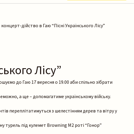
 концерт-дійство в Гаю “Пісні Українського Лісу”
ського Лісу”
шуємо до Гаю 17 вересня о 19.00 аби спільно зібрати
переможно, а ще – допомагатиме українському війську.
нтів переплітатимуться з шелестінням дерев та вітру у
ьну турель під кулемет Browning M2 роті “Гонор”