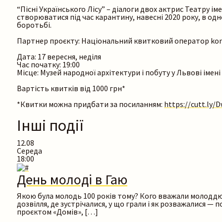
“Пісні Українського Лісу” – діалоги двох актрис Театру 
створюватися під час карантину, навесні 2020 року, в одн
боротьбі.
Партнер проєкту: Національний квитковий оператор kon
Дата: 17 вересня, неділя
Час початку: 19:00
Місце: Музей народної архітектури і побуту у Львові імен
Вартість квитків від 1000 грн*
*Квитки можна придбати за посиланням:
https://cutt.ly/
Інші події
12.08
Середа
18:00
День молоді в Гаю
Якою була молодь 100 років тому? Кого вважали молоддю і
дозвілля, де зустрічалися, у що грали і як розважалися —
проєктом «Домів», […]