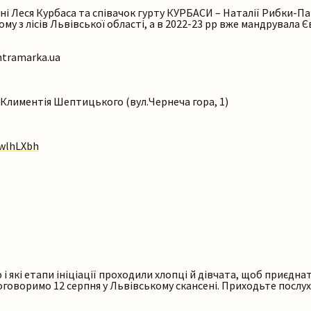
імені Леся Курбаса та співачок гурту КУРБАСИ – Наталії Рибки-
ому з лісів Львівської області, а в 2022-23 рр вже мандрувала
tramarka.ua
і Климентія Шептицького (вул.Чернеча гора, 1)
DwlhLXbh
 які етапи ініціації проходили хлопці й дівчата, щоб приєднат
 поговоримо 12 серпня у Львівському скансені. Приходьте послу