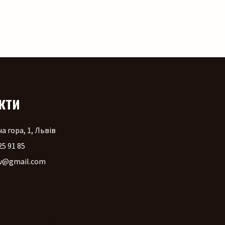
кти
а гора, 1, Львів
25 91 85
v@gmail.com