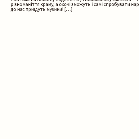
різноманіття краму, а охочі зможуть і самі спробувати н
до нас приїдуть музики! […]