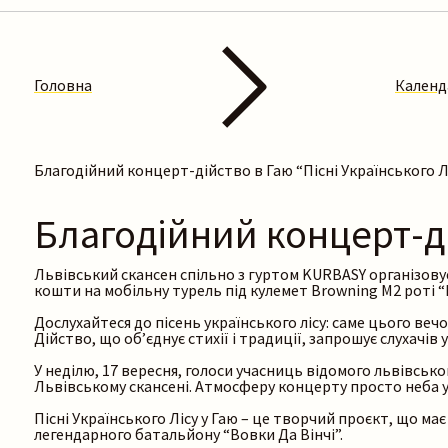
Головна
Календ
Благодійний концерт-дійство в Гаю “Пісні Українського Л
Благодійний концерт-ді
Львівський скансен спільно з гуртом KURBASY організовує
кошти на мобільну турель під кулемет Browning M2 роті “
Дослухайтеся до пісень українського лісу: саме цього вечо
Дійство, що об’єднує стихії і традиції, запрошує слухачів
У неділю, 17 вересня, голоси учасниць відомого львівськ
Львівському скансені. Атмосферу концерту просто неба у
Пісні Українського Лісу у Гаю – це творчий проєкт, що має
легендарного батальйону “Вовки Да Вінчі”.