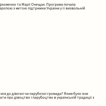
Пархоменко та Марії Онещак. Програма почала
 Європою з метою підтримки України у її визвольній
ися до дівочої чи парубочої громади? Яким було їхнє
хати про дівоцтво і парубоцтво в українській традиції з