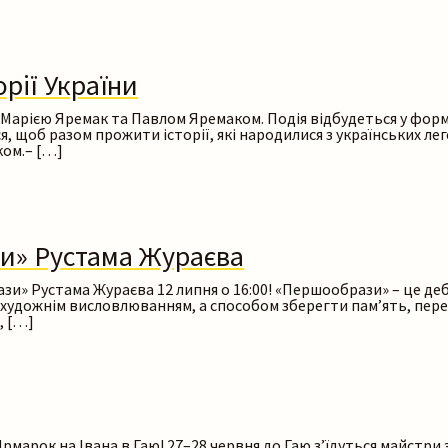
рії України
з Марією Яремак та Павлом Яремаком. Подія відбудеться у форм
, щоб разом прожити історії, які народилися з українських лег
ком.– […]
и» Рустама Жураєва
и» Рустама Жураєва 12 липня о 16:00! «Першообрази» – це деб
е художнім висловлюванням, а способом зберегти пам’ять, перед
, […]
марок на Івана в Гаю! 27–28 червня до Гаю з’їдуться майстри з 