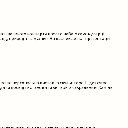
аті великого концерту просто неба. У самому серці
енд, природи та музики. На вас чекають:– презентація
ютна персональна виставка скульптора. Її ідея сягає
ати досвід і встановити зв’язок із сакральним. Камінь,
усієї країни, вози на галявині тріщатимуть від