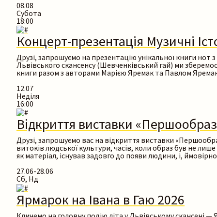
08.08
Субота
18:00
Концерт-презентація Музичні Істо
Друзі, запрошуємо на презентацію унікальної книги нот 
Львівського скансенсу (Шевченківський гай) ми зберемося
книги разом з авторами Марією Яремак та Павлом Ярема
12.07
Неділя
16:00
Відкриття виставки «Першообраз
Друзі, запрошуємо вас на відкриття виставки «Першообраз
витоків людської культури, часів, коли образ був не лиш
як матеріал, існував задовго до появи людини, і, ймовірно
27.06-28.06
Сб, Нд
Ярмарок на Івана в Гаю 2026
Кличемо на головну подію літа у Львівському скансені — Яр