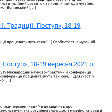
; Інституційний розвиток та новітні методи музейної
нко (Волинський […]
. Традиції. Поступ», 18-19
ії працюватимуть секції: 1) Особистості в музейній
Поступ», 18-19 вересня 2021 р.
ь у ІV Міжнародній науково-практичній конференції
 конференції працюватимуть такі секції: Для участі у
бно […]
иклики-перспективи». Чи це свідчить про
 демонструє чітке розуміння значущості музейної справи й