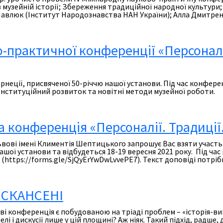
 музейній історії; Збереження традиційної народної культури
н Павлюк (Інститут Народознавства НАН України); Алла Дмитре
практичної конференції «Персоналії
ії, присвяченої 50-річчю нашої установи. Під час конференц
) Інституційний розвиток та новітні методи музейної роботи.
конференція «Персоналії. Традиції. 
Львові імені Климентія Шептицького запрошує Вас взяти участ
нашої установи та відбудеться 18-19 вересня 2021 року. Під час
(https://forms.gle/SjQyErYwDwLvvePE7). Текст доповіді потрі
 СКАНСЕНІ
аві конференція є побудованою на тріаді проблем – «історія-в
і і дискусії лише у цій площині? Аж ніяк. Такий підхід, радше,