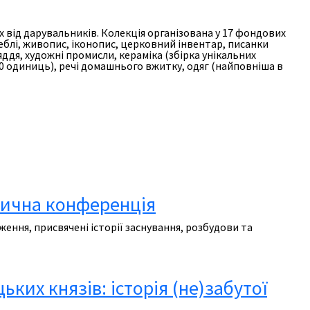
х від дарувальників. Колекція організована у 17 фондових
еблі, живопис, іконопис, церковний інвентар, писанки
яддя, художні промисли, кераміка (збірка унікальних
600 одиниць), речі домашнього вжитку, одяг (найповніша в
тична конференція
ення, присвячені історії заснування, розбудови та
их князів: історія (не)забутої