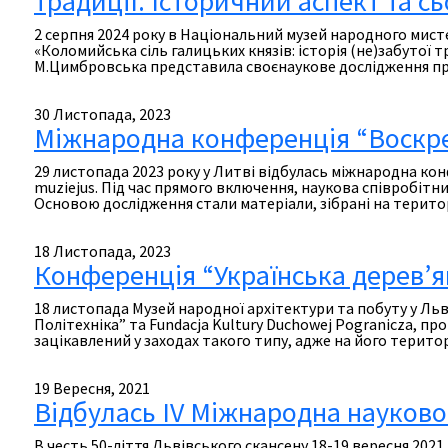
традиції. Історичний аспект та с
2 серпня 2024 року в Національний музей народного мис
«Коломийська сіль галицьких князів: історія (не)забутої
М.Цимбровська представила своєнаукове дослідження при
30 Листопада, 2023
Міжнародна конференція “Воскрес
29 листопада 2023 року у Литві відбулась міжнародна конф
muziejus. Під час прямого включення, наукова співробітн
Основою дослідження стали матеріали, зібрані на територ
18 Листопада, 2023
Конференція “Українська дерев’ян
18 листопада Музей народної архітектури та побуту у Льв
Політехніка” та Fundacja Kultury Duchowej Pogranicza, п
зацікавлений у заходах такого типу, адже на його терито
19 Вересня, 2021
Відбулась ІV Міжнародна науково
В честь 50-ліття Львівського скансену 18-19 вересня 202