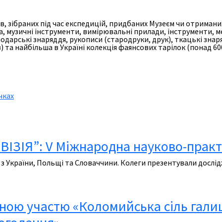
в, зібраних під час експедицій, придбаних Музеєм чи отримани
а, музичні інструменти, вимірювальні прилади, інструменти, м
одарські знаряддя, рукописи (стародруки, друк), ткацькі знар
в) та найбільша в Україні колекція фаянсових тарілок (понад 
ІЗІЯ”: V Міжнародна науково-прак
з України, Польщі та Словаччини. Колеги презентували дослідж
ою участю «Коломийська сіль галицьк