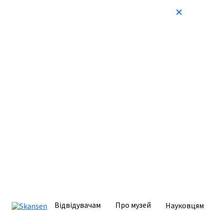
Відвідувачам
Про музей
Науковцям