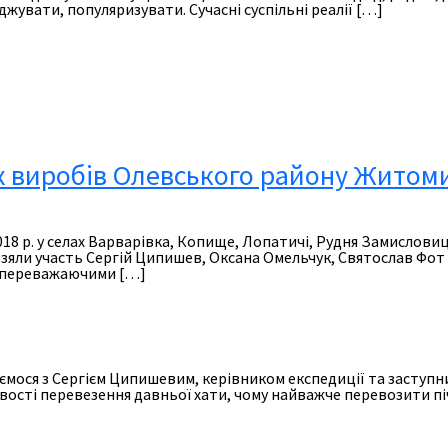
іджувати, популяризувати. Сучасні суспільні реалії […]
 виробів Олевського району Житомир
2018 р. у селах Варварівка, Копище, Лопатичі, Рудня Замислов
взяли участь Сергій Ципишев, Оксана Омельчук, Святослав Фот
тя переважаючими […]
уємося з Сергієм Ципишевим, керівником експедиції та заступ
ості перевезення давньої хати, чому найважче перевозити піч 