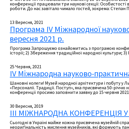
конференції працювали три наукові секції: Особистості в
роботи. До нас завітало чимало гостей, зокрема: Степа
13 Вересня, 2021
Програма ІV Міжнародної науково-
вересня 2021 р.
Програма Запрошуємо ознайомитись з програмою конфернец
історії; 2) Збереження традиційної народної культури; 3
25 Червня, 2021
ІV Міжнародна науково-практична 
Шановні колеги! Музей народної архітектури і побуту у 
«Персоналії. Традиції. Поступ», яка присвячена 50-річчю 
конференції просимо заповнити заявку до 15 червня 2021 
30 Вересня, 2019
ІІІ МІЖНАРОДНА КОНФЕРЕНЦІЯ У
Сьогодні в Україні майже кожна присвячена музейній спр
неориґінальність мислення музейників, які формують панел