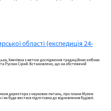
ської області (експедиція 24-
ицька, Хмелівка з метою дослідження традиційних хлібних
 та Руслан Сірий. Встановлено, що на обстеженій
ником директора з наукових питань, про плани Музею
і як буде вестися підготовка до відновлення будівлі.