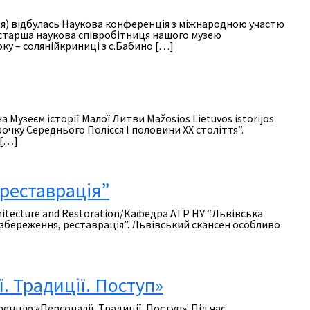
ия) відбулась Наукова конференція з міжнародною участю
ії старша наукова співробітниця нашого музею
у – солянійкриниці з с.Бабино […]
 Музеєм історії Малої Литви Mažosios Lietuvos istorijos
чку Середнього Полісся І половини ХХ століття”.
 […]
 реставрація”
hitecture and Restoration/Кафедра АТР НУ “Львівська
, збереження, реставрація”. Львівський скансен особливо
. Традиції. Поступ»
нцію «Персоналії. Традиції. Поступ». Під час