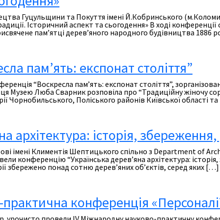
ьогодення»
тецтва Гуцульщини та Покуття імені Й.Кобринського (м.Колом
 традиції. Історичний аспект та сьогодення» В ході конференц
свячене пам’ятці дерев’яного народного будівництва 1886 рок
ла пам’ять: експонат століття”
еренція “Воскресла пам’ять: експонат століття”, зорганізована
иця Музею Люба Сварник розповіла про “Традиційну жіночу соро
ії Чорнобильського, Поліського районів Київської області та
а архітектура: історія, збереження,
ові імені Климентія Шептицького спільно з Department of Arc
ровели конференцію “Українська дерев’яна архітектура: історія
рії збережено понад сотню дерев’яних об’єктів, серед яких […]
-практична конференція «Персоналії
1 р. урочисто провели ІV Міжнародну науково-практичну конфере