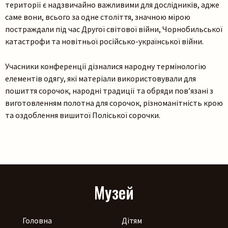
території є надзвичайно важливими для дослідників, адже
саме вони, всього за одне століття, значною мірою
постраждали під час Другої світової війни, Чорнобильської
катастрофи та новітньої російсько-української війни.
Шукати
Учасники конференції дізналися народну термінологію
елементів одягу, які матеріали використовували для
пошиття сорочок, народні традиції та обряди пов’язані з
виготовленням полотна для сорочок, різноманітність крою
та оздоблення вишитої Поліської сорочки.
Музей
Головна
Дітям