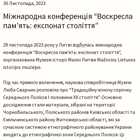
30 Листопада, 2023
Міжнародна конференція “Воскресла
пам’ять: експонат століття”
29 листопада 2023 року у Литві відбулась міжнародна
конференція “Воскресла пам’ять: експонат століття”,
зорганізована Музеєм історії Малої Литви Mažosios Lietuvos
istorijos muziejus.
Під час прямого включення, наукова співробітниця Музею
Люба Сварник розповіла про “Традиційну жіночу сорочку
Середнього Полісся І половини ХХ століття”. Основою
дослідження стали матеріали, зібрані на території
Пошук на сайті
Чорнобильського, Поліського районів Київської області та
Ємільчинського району Житомирської області, які за
сучасною системою етнографічного районування України
входять до етнографічної зони Середнього Полісся. Ці