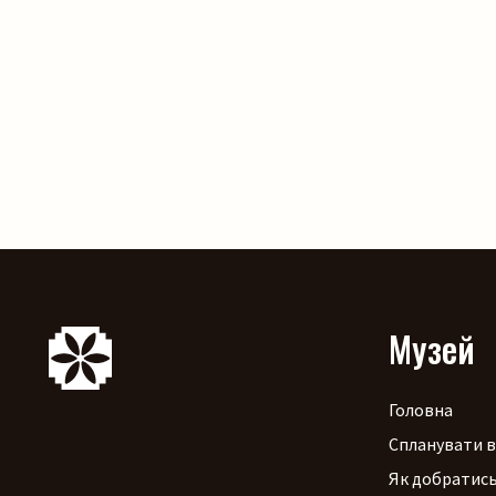
Музей
Головна
Спланувати в
Як добратис