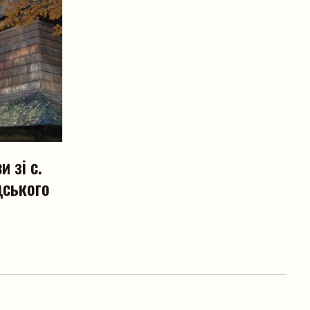
 зі с.
дського