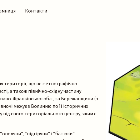
амниця
Контакти
я території, що не є етнографічно
ті, а також північно-східну частину
 Івано-Франківської обл., та Бережанщини (з
івночі межує з Волинню по її історичних
 від свого територіального центру, яким є
ополяни”, “підгіряни” і “батюки”