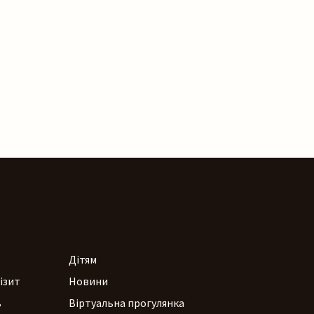
Дітям
ізит
Новини
ь
Віртуальна прогулянка