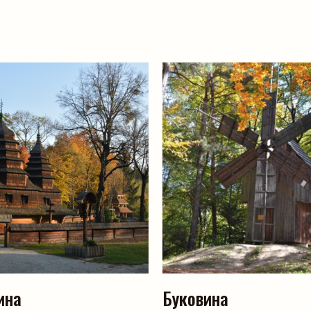
ина
Буковина