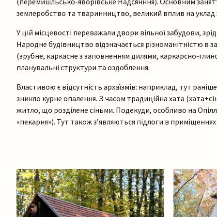
(перемишльсько-яворівське Надсянння). Основним занят
землеробство та тваринництво, великий вплив на уклад ж
У цій місцевості переважали двори вільної забудови, зрі
Народне будівництво відзначається різноманітністю в за
(зрубне, каркасне з заповненням дилями, каркарсно-гли
планувальні структури та оздоблення.
Властивою є відсутність архаїзмів: наприклад, тут раніше,
зникло курне опалення. З часом традиційна хата (хата+
житло, що розділене сіньми. Подекуди, особливо на Опіллі
«пекарня»). Тут також з’являються підлоги в приміщеннях