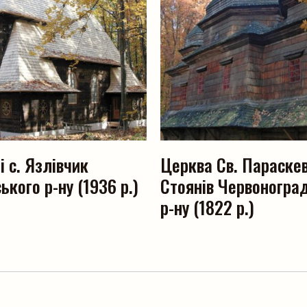
Пошук на сайті
і с. Язлівчик
Церква Св. Параскеви
ького р-ну (1936 р.)
Стоянів Червоногра
р-ну (1822 р.)
Шукати