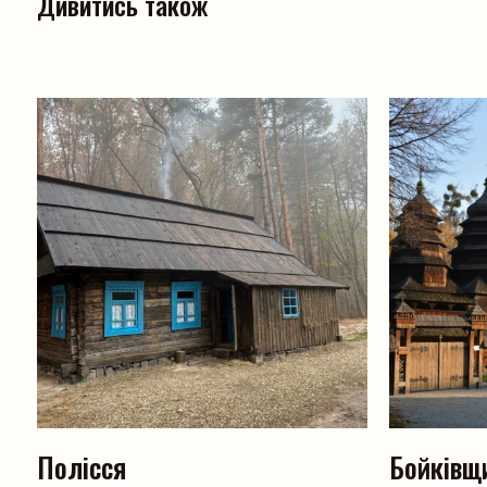
Дивитись також
Полісся
Бойківщ