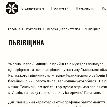
Відвідувачам
Про музей
Науковцям
Кр
Головна
Науковцям
Експозиції та виставки
Львівщина
ЛЬВІВЩИНА
Умовна назва Львівщина прийнята в музеї для ознакуванн
однорідною та включає рівнинну частину Львівської облас
Калуського і північну смугу Івано-Франківського районів
басейном ріки Золота Липа) Тернопільської області. На п
межах. Таким чином цей сектор музею отримав свою назву
м. Львів, та представляє частину історичної Галичини.
Для Львівщини характерне етнографічне багатоманіття: “