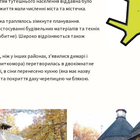
тям тутешнього населення віддавна було
иття мали численні міста та містечка.
дка траплялось зімкнуте планування.
стосуванні будівельних матеріалів та технік
нобитне). Широко відрізняються також
 ніж у інших районах, з’явилися димарі і
сіни+комора) перетворилась в двокімнатне
, в сіни перенесено кухню (яка має назву
 та покриття даху черепицею чи бляхою.