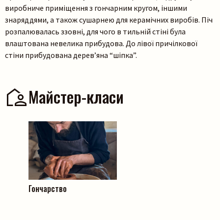
виробниче приміщення з гончарним кругом, іншими
знаряддями, а також сушарнею для керамічних виробів. Піч
розпалювалась ззовні, для чого в тильній стіні була
влаштована невелика прибудова. До лівої причілкової
стіни прибудована дерев’яна “шіпка”.
Майстер-класи
Пошук на сайті
Гончарство
Шукати