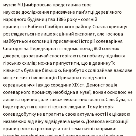
музею М.Цимбровська представила своє
наукове дослідження присвячене пам’ятці дерев’яного
народного будівництва 1886 року – соляній
Пошук на сайті
криниці з с.Бабино Самбірського району. Соляна криниця
розглядається не лише як цінний експонат, але і основа
майбутньої експозиції присвяченої історії солеваріння.
Сьогодні на Передкарпатті відомо понад 800 соляних
джерел, що зазвичай спостерігаються поблизу підніжжя
гірських схилів; можна припустити, що в давнину їх
кількість була ще більшою. Видобуток солі займав важливе
Шукати
місце в житті мешканців Прикарпаття від часів
середньовіччя і аж до середини ХIX ст. Демонстрація
солеварного промислу необхідна в музеї, вона є основою не
лише історичної, але також екологічної освіти. Сіль була, є і
буде присутня в житті кожної людини. Тому історія
солевидобутку не втратить своєї актуальності і є цікавою
незалежно від віку відвідувача музею. Довкола експозиції
криниці можна розвинути такі тематичні напрямки:
історію торгівлі та кулінарії, застосування солі в різних