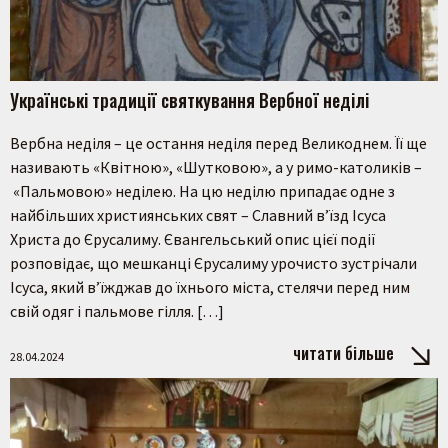
Українські традиції святкування Вербної неділі
Вербна неділя – це остання неділя перед Великоднем. Її ще
називають «Квітною», «Шутковою», а у римо-католиків –
«Пальмовою» неділею. На цю неділю припадає одне з
найбільших християнських свят – Славний в’їзд Ісуса
Христа до Єрусалиму. Євангельський опис цієї події
розповідає, що мешканці Єрусалиму урочисто зустрічали
Ісуса, який в’їжджав до їхнього міста, стелячи перед ним
свій одяг і пальмове гілля. […]
читати більше
28.04.2024