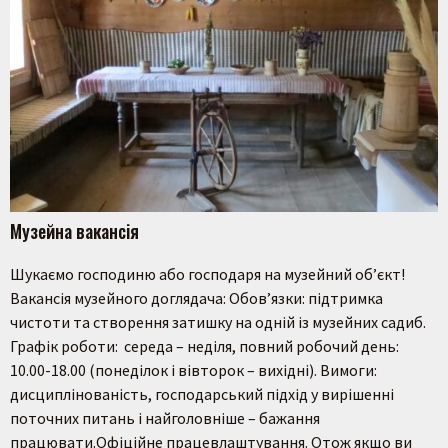
Музейна вакансія
Шукаємо господиню або господаря на музейний об’єкт!
Вакансія музейного доглядача: Обов’язки: підтримка
чистоти та створення затишку на одній із музейних садиб.
Графік роботи: середа – неділя, повний робочий день:
10.00-18.00 (понеділок і вівторок – вихідні). Вимоги:
дисциплінованість, господарський підхід у вирішенні
Пошук на сайті
поточних питань і найголовніше – бажання
працювати.Офіційне працевлаштування. Отож якщо ви