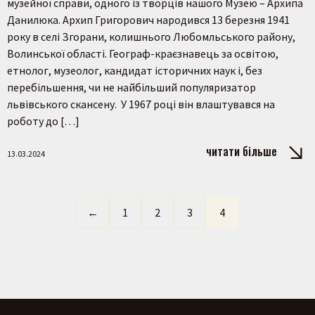
музейної справи, одного із творців нашого Музею – Архипа
Данилюка. Архип Григорович народився 13 березня 1941
року в селі Згорани, колишнього Любомльського району,
Волинської області. Географ-краєзнавець за освітою,
етнолог, музеолог, кандидат історичних наук і, без
перебільшення, чи не найбільший популяризатор
львівського скансену. У 1967 році він влаштувався на
роботу до […]
читати більше
13.03.2024
←
1
2
3
4