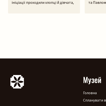
ініціації проходили хлопці й дівчата,
та Павлом
щоб приєднатися до дівочої чи
відбудеть
парубочої громади? Яким було їхнє
концерту п
дозвілля, де зустрічалися, у що грали і
Львівсько
як розважалися — поговоримо 12
(Шевченкі
серпня у Львівському скансені.
щоб разом 
Приходьте послухати про дівоцтво і
народилися
парубоцтво в українській традиції з
природи т
проєктом «Домів», […]
презентац
Марією Яр
[…]
Музей
Головна
Спланувати в