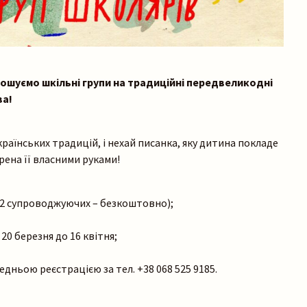
ошуємо шкільні групи на традиційні передвеликодні
ва!
країнських традицій, і нехай писанка, яку дитина покладе
рена її власними руками!
(2 супроводжуючих – безкоштовно);
20 березня до 16 квітня;
дньою реєстрацією за тел. +38 068 525 9185.