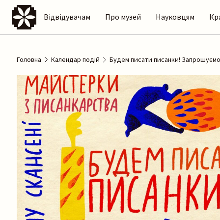
Відвідувачам
Про музей
Науковцям
Кр
Головна
Календар подій
Будем писати писанки! Запрошуємо 