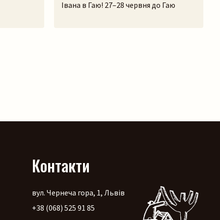
Івана в Гаю! 27–28 червня до Гаю
на
з’їдуться майстри з усієї країни, вози
птора. Її
на галявині тріщатимуть від
 культури,
різноманіття краму, а охочі зможуть і
ше
самі спробувати народне ремесло на
 а
майстерках. Коло стодоли, просто
, передати
неба, працюватиме літній лекторій, а
із
щоб ярмаркувалося жвавіше, до нас
ріал,
приїдуть музики! […]
дини, і,
Контакти
вул. Чернеча гора, 1, Львів
+38 (068) 525 91 85