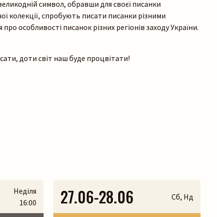
великодній символ, обравши для своєї писанки
ної колекції, спробують писати писанки різними
 про особливості писанок різних регіонів заходу України.
сати, доти світ наш буде процвітати!
27.06-28.06
Неділя
Сб, Нд
16:00