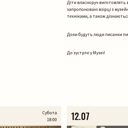
Пошук на сайті
Діти власноруч виготовлять 
запропоновані взірці з музей
техніками, а також дізнаються
Доки будуть люди писанки пи
Шукати
До зустрічі у Музеї!
12.07
Субота
18:00