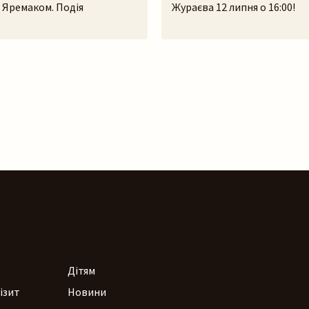
 Яремаком. Подія
Жураєва 12 липня о 16:00!
ся у форматі великого
«Першообрази» – це дебют
росто неба. У самому серці
персональна виставка скуль
го скансенсу
ідея сягає витоків людської
вський гай) ми зберемося,
часів, коли образ був не ли
прожити історії, які
художнім висловлюванням,
 з українських легенд,
способом зберегти пам’ять
а музики. На вас чекають:–
досвід і встановити зв’язок 
ія книги разом з авторами
сакральним. Камінь, як мате
емак та Павлом Яремаком.–
існував задовго до появи лю
ймовірно, […]
Дітям
ізит
Новини