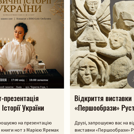
т-презентація
Відкриття виставки
 Історії України
«Першообрази» Рус
Жураєва
прошуємо на презентацію
Друзі, запрошуємо вас на в
ї книги нот з Марією Яремак
виставки «Першообрази» Р