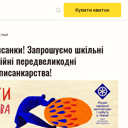
Купити квиток
ства!
исанки! Запрошуємо шкільні
ійні передвеликодні
писанкарства!