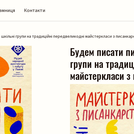
амниця
Контакти
шкільні групи на традиційні передвеликодні майстеркласи з писанкар
Будем писати п
групи на традиц
майстеркласи з 