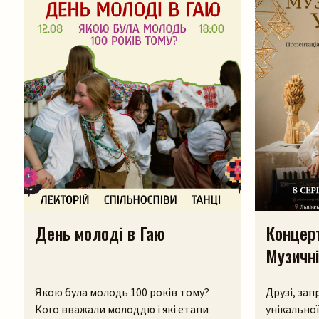
День молоді в Гаю
Концер
Музичні
Якою була молодь 100 років тому?
Друзі, за
Кого вважали молоддю і які етапи
унікально