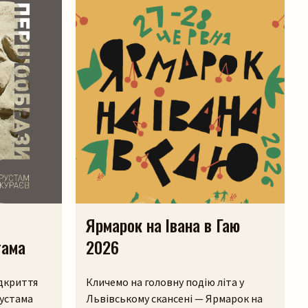
Ярмарок на Івана в Гаю
тама
2026
ідкриття
Кличемо на головну подію літа у
устама
Львівському скансені — Ярмарок на