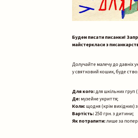
Будем писати писанки! Запр
майстеркласи з писанкарст
Долучайте малечу до давніх у
у святковий кошик, буде ство
Для кого:
для шкільних груп 
Де:
музейне укриття;
Коли:
щодня (крім вихідних) з 
Вартість:
250 грн. з дитини;
Як потрапити:
лише за попере