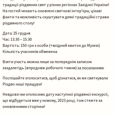
традиції різдвяних свят у різних регіонах Західної України!
На гостей чекають оновлені святкові інтер’єри, цікаві
факти та можливість скуштувати деякі традиційні страви
різдвяного столу!
Дата: 25 грудня
Час: 13.30 – 15.30
Вартість: 150 грн з особи (+вхідний квиток до Музею)
Кількість учасників обмежена
Взяти участь можна лише за попереднім записом
заздалегідь (впродовж робочого тижня)
за посиланням
.
Поспішайте зголоситися, щоб дізнатися, як же святкували
Різдво наші пращури!
Невдовзі ми оголосимо дату наступної різдвяної екскурсії,
що відбудеться вже у новому, 2023 році, тож стежте за
оновленнями сторінки!