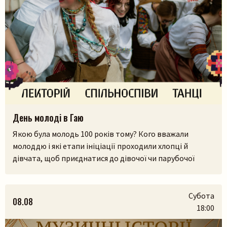
День молоді в Гаю
Якою була молодь 100 років тому? Кого вважали
молоддю і які етапи ініціації проходили хлопці й
дівчата, щоб приєднатися до дівочої чи парубочої
громади? Яким було їхнє дозвілля, де зустрічалися, у що
грали і як розважалися — поговоримо 12 серпня у
Львівському скансені. Приходьте послухати про
Субота
08.08
дівоцтво і парубоцтво в українській традиції з
18:00
проєктом «Домів», […]