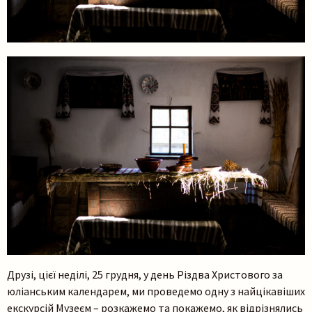
Друзі, цієї неділі, 25 грудня, у день Різдва Христового за
юліанським календарем, ми проведемо одну з найцікавіших
екскурсій Музеєм – розкажемо та покажемо, як відрізнялись