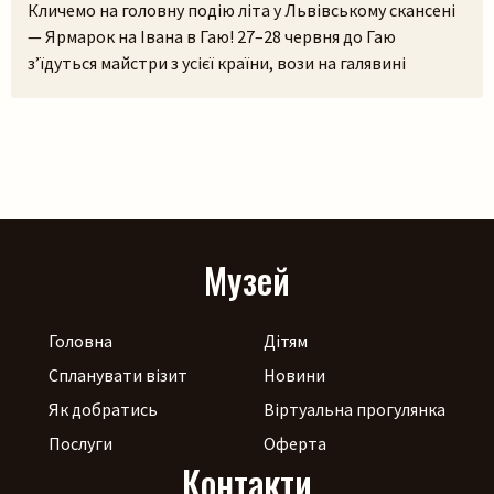
Кличемо на головну подію літа у Львівському скансені
— Ярмарок на Івана в Гаю! 27–28 червня до Гаю
з’їдуться майстри з усієї країни, вози на галявині
тріщатимуть від різноманіття краму, а охочі зможуть і
самі спробувати народне ремесло на майстерках. Коло
стодоли, просто неба, працюватиме літній лекторій, а
щоб ярмаркувалося жвавіше, до нас приїдуть музики!
[…]
Музей
Головна
Дітям
Спланувати візит
Новини
Як добратись
Віртуальна прогулянка
Послуги
Оферта
Контакти