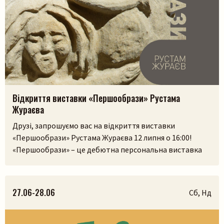
Відкриття виставки «Першообрази» Рустама
Жураєва
Друзі, запрошуємо вас на відкриття виставки
«Першообрази» Рустама Жураєва 12 липня о 16:00!
«Першообрази» – це дебютна персональна виставка
скульптора. Її ідея сягає витоків людської культури,
часів, коли образ був не лише художнім
висловлюванням, а способом зберегти пам’ять,
27.06-28.06
Сб, Нд
передати досвід і встановити зв’язок із сакральним.
Камінь, як матеріал, існував задовго до появи людини,
і, ймовірно, […]