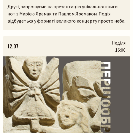
Друзі, запрошуємо на презентацію унікальної книги
нот з Марією Яремак та Павлом Яремаком. Подія
відбудеться у форматі великого концерту просто неба.
У самому серці Львівського скансенсу (Шевченківський
гай) ми зберемося, щоб разом прожити історії, які
народилися з українських легенд, природи та музики.
Неділя
12.07
На вас чекають:– презентація книги разом з авторами
16:00
Марією Яремак та Павлом Яремаком.– […]