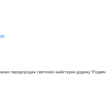
ток
аємо передпродаж святкової майстерки додому “Різдвяна