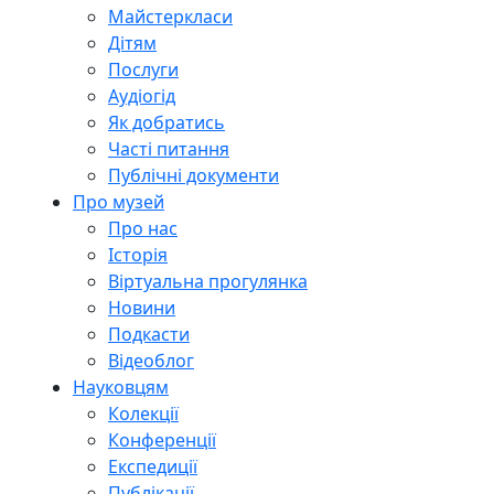
Майстеркласи
Дітям
Послуги
Аудіогід
Як добратись
Часті питання
Публічні документи
Про музей
Про нас
Історія
Віртуальна прогулянка
Новини
Подкасти
Відеоблог
Науковцям
Колекції
Конференції
Експедиції
Публікації