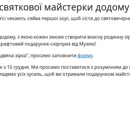
яткової майстерки додому “
Усі чекають сяйва першої зорі, щоб сісти до святовечірн
ому, з якою кожен зможе створити власну родинну зірку
крафтовий подарунок-сюрприз від Музею!
здвяна зірка”, просимо заповнити
форму
.
ок з 15 грудня. Ми просимо поставитися з розумінням до
окладемо усіх зусиль, щоб ви отримали подарункові май