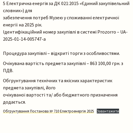
5 Електрична енергія за ДК 021:2015 «Єдиний закупівельний
словник») для
забезпечення потреб Музею у споживанні електричної
енергії на 2025 рік.
Ідентифікаційний номер закупівлі в системі Prozorro – UA-
2025-01-14-005747-a
Процедура закупівлі – відкриті торги з особливостями.
Пошук на сайті
Очікувана вартість предмета закупівлі – 863 100,00 грн. з
ПДВ.
Обгрунтування технічних та якісних характеристик
предмета закупівлі, його
очікуваної вартості та/ або бюджетного призначення
додається.
Обгрунтування Постанова № 710 Електроенергія 2025
Завантажити
Шукати