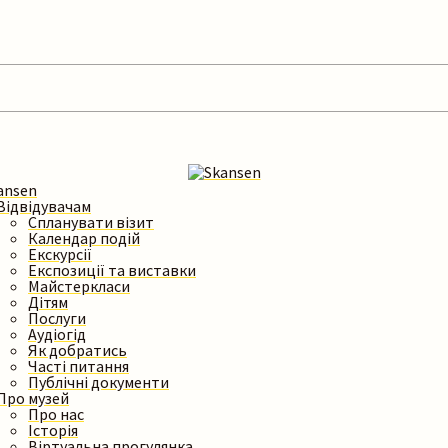
Відвідувачам
Спланувати візит
Календар подій
Екскурсії
Експозиції та виставки
Майстеркласи
Дітям
Послуги
Аудіогід
Як добратись
Часті питання
Публічні документи
Про музей
Про нас
Історія
Віртуальна прогулянка