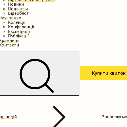
Новини
Подкасти
Відеоблог
Науковцям
Колекції
Конференції
Експедиції
Публікації
Крамниця
Контакти
Купити квиток
ар подій
Запрошуємо 