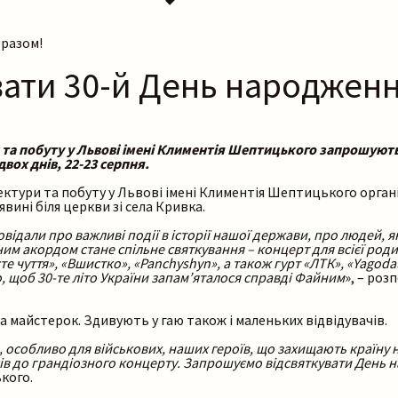
 разом!
ати 30-й День народженн
и та побуту у Львові імені Климентія Шептицького запрошуют
вох днів, 22-23 серпня.
ектури та побуту у Львові імені Климентія Шептицького орга
явині біля церкви зі села Кривка.
повідали про важливі події в історії нашої держави, про людей, 
ьним акордом стане спільне святкування – концерт для всієї род
осте чуття», «Вшистко», «Panchyshyn», а також гурт «ЛТК», «Yago
о, щоб 30-те літо України запам’яталося справді Файним
», – ро
а майстерок. Здивують у гаю також і маленьких відвідувачів.
 особливо для військових, наших героїв, що захищають країну н
сів до грандіозного концерту. Запрошуємо відсвяткувати День 
кого.