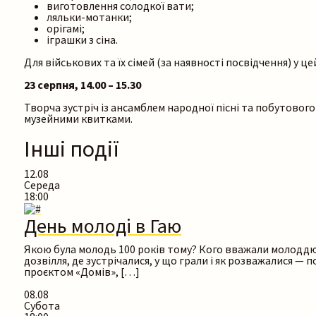
виготовлення солодкої вати;
ляльки-мотанки;
орігамі;
іграшки з сіна.
Для військових та їх сімей (за наявності посвідчення) у ц
23 серпня, 14.00 – 15.30
Творча зустріч із ансамблем народної пісні та побутового
музейними квитками.
Інші події
12.08
Середа
18:00
День молоді в Гаю
Якою була молодь 100 років тому? Кого вважали молоддю і
дозвілля, де зустрічалися, у що грали і як розважалися —
проєктом «Домів», […]
08.08
Субота