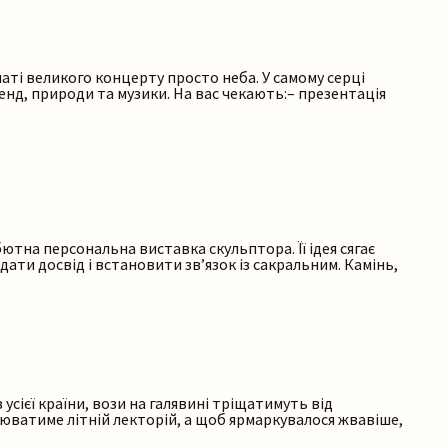
аті великого концерту просто неба. У самому серці
енд, природи та музики. На вас чекають:– презентація
ютна персональна виставка скульптора. Її ідея сягає
ати досвід і встановити зв’язок із сакральним. Камінь,
усієї країни, вози на галявині тріщатимуть від
цюватиме літній лекторій, а щоб ярмаркувалося жвавіше,