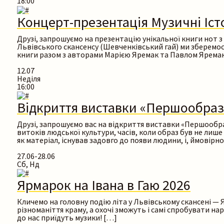
18:00
Концерт-презентація Музичні Істо
Друзі, запрошуємо на презентацію унікальної книги нот 
Львівського скансенсу (Шевченківський гай) ми зберемося
книги разом з авторами Марією Яремак та Павлом Ярема
12.07
Неділя
16:00
Відкриття виставки «Першообраз
Друзі, запрошуємо вас на відкриття виставки «Першообраз
витоків людської культури, часів, коли образ був не лиш
як матеріал, існував задовго до появи людини, і, ймовірно
27.06-28.06
Сб, Нд
Ярмарок на Івана в Гаю 2026
Кличемо на головну подію літа у Львівському скансені — Яр
різноманіття краму, а охочі зможуть і самі спробувати н
до нас приїдуть музики! […]