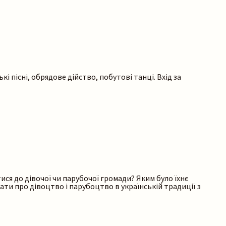
і пісні, обрядове дійство, побутові танці. Вхід за
ися до дівочої чи парубочої громади? Яким було їхнє
хати про дівоцтво і парубоцтво в українській традиції з