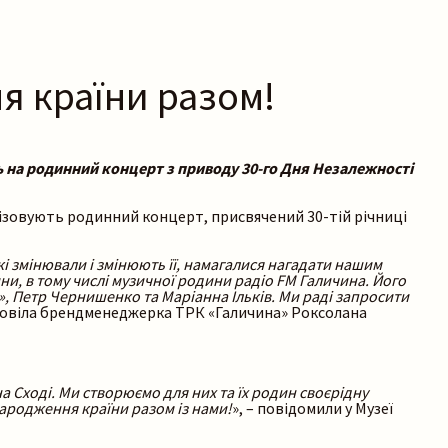
я країни разом!
ь на родинний концерт з приводу 30-го Дня Незалежності
нізовують родинний концерт, присвячений 30-тій річниці
які змінювали і змінюють її, намагалися нагадати нашим
ини, в тому числі музичної родини радіо FM Галичина. Його
dа», Петр Чернишенко та Маріанна Ільків. Ми раді запросити
зповіла брендменеджерка ТРК «Галичина» Роксолана
а Сході. Ми створюємо для них та їх родин своєрідну
народження країни разом із нами!
», – повідомили у Музеї