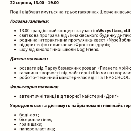
22 серпня, 13.00 – 19.00
Події відбуватимуться на трьох галявинах Шевченківсько
Головна галявина:
13.00 грандіозний концерт за участі:
«Wszystko», «Шо
святкова програма від Личаківського будинку дитячо
родинна інтерактивна прогулянка-квест «Музей збли
відкриття фотовиставки «Фронтові друзі»;
шоу від кінологічної школи Dog Friend.
Дитяча галявина :
розваги від Парку безмежних розваг «Планета мрій»;
галявина творчості від майстерні «Шо ми натворили»:
робото-технічний майстер-клас від IT STEP SCHOOL.
Фольклорна галявина:
автентичні танці від творчої майстерні «Дриґ»
Упродовж свята діятимуть найрізноманітніші майстер
боді-арт;
бісероплетіння;
гра в шахи;
паперопластика;