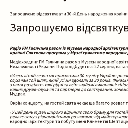
Запрошуємо відсвяткувати 30-й День народження країни
Запрошуємо відсвяткув
Радіо FM Галичина разом із Музеєм народної архітектур
країни! Святкова програма у Музеї триватиме впродовж д
Медіахолдинг FM Галичина разом з Музеєм народної архіт
Незалежності України. Подія відбудеться 22 серпня, на гал
«
Увесь літній сезон ми присвятили 30-му літу України: роз
слухачам той шлях, який усі ми здолали за 30 років. Фінал
з нами розділять такі рідні та всім знайомі виконавці: «Ш
наших друзів-слухачів та партнерів до святкування. Хочем
Мудрак.
Окрім концерту, на гостей свята чекає ще багато розваг т
«
У цей день Музей широко відчиняє свою браму для гостей,
релакс-зону з різноманітними розвагами: від майстер-кла
народної архітектури та побуту імені Климентія Шептиць