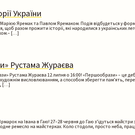
рії України
з Марією Яремак та Павлом Яремаком. Подія відбудеться у форм
, щоб разом прожити історії, які народилися з українських лег
ком.– […]
и» Рустама Жураєва
и» Рустама Жураєва 12 липня о 16:00! «Першообрази» – це деб
е художнім висловлюванням, а способом зберегти пам’ять, перед
, […]
марок на Івана в Гаю! 27–28 червня до Гаю з’їдуться майстри з 
ародне ремесло на майстерках. Коло стодоли, просто неба, пра