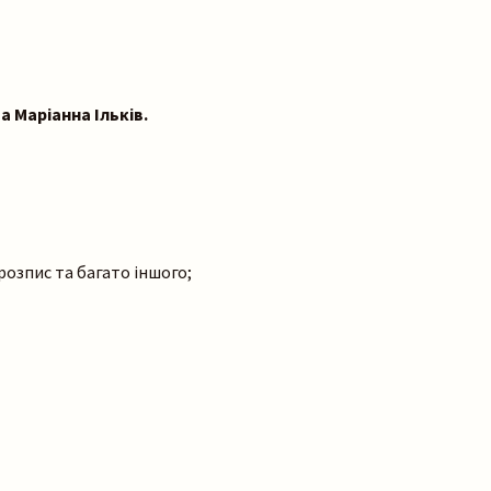
а Маріанна Ільків.
розпис та багато іншого;