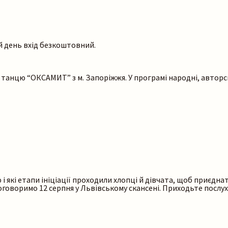
ей день вхід безкоштовний.
 танцю “ОКСАМИТ” з м. Запоріжжя. У програмі народні, авторськ
 які етапи ініціації проходили хлопці й дівчата, щоб приєднат
 поговоримо 12 серпня у Львівському скансені. Приходьте послу