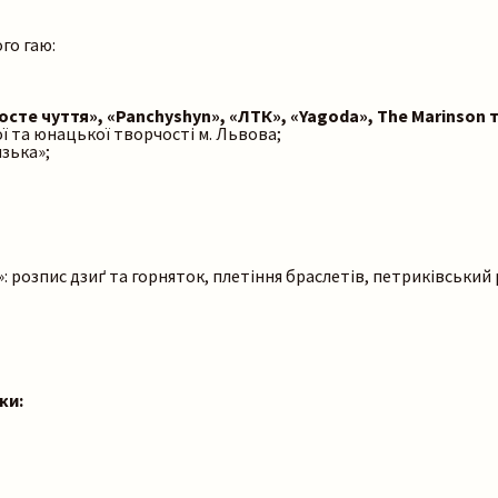
го гаю:
сте чуття», «Panchyshyn», «ЛТК», «Yagodа», The Marinson т
ї та юнацької творчості м. Львова;
зька»;
 розпис дзиґ та горняток, плетіння браслетів, петриківський 
ки: