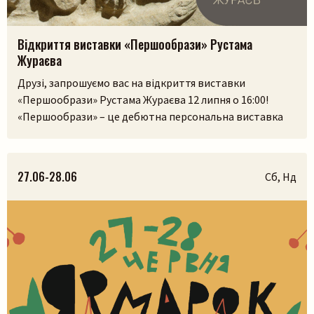
Відкриття виставки «Першообрази» Рустама
Жураєва
Друзі, запрошуємо вас на відкриття виставки
«Першообрази» Рустама Жураєва 12 липня о 16:00!
«Першообрази» – це дебютна персональна виставка
скульптора. Її ідея сягає витоків людської культури,
часів, коли образ був не лише художнім
висловлюванням, а способом зберегти пам’ять,
27.06-28.06
Сб, Нд
передати досвід і встановити зв’язок із сакральним.
Камінь, як матеріал, існував задовго до появи людини,
і, ймовірно, […]