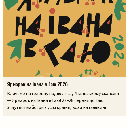
Ярмарок на Івана в Гаю 2026
Кличемо на головну подію літа у Львівському скансені
— Ярмарок на Івана в Гаю! 27–28 червня до Гаю
з’їдуться майстри з усієї країни, вози на галявині
тріщатимуть від різноманіття краму, а охочі зможуть і
самі спробувати народне ремесло на майстерках. Коло
стодоли, просто неба, працюватиме літній лекторій, а