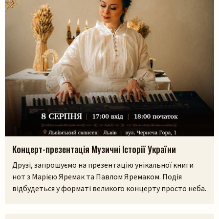
Пошук на сайті
Шукати
Концерт-презентація Музичні Історії України
Друзі, запрошуємо на презентацію унікальної книги
нот з Марією Яремак та Павлом Яремаком. Подія
відбудеться у форматі великого концерту просто неба.
У самому серці Львівського скансенсу (Шевченківський
гай) ми зберемося, щоб разом прожити історії, які