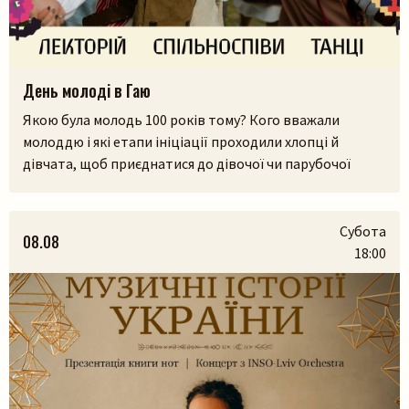
День молоді в Гаю
Якою була молодь 100 років тому? Кого вважали
молоддю і які етапи ініціації проходили хлопці й
дівчата, щоб приєднатися до дівочої чи парубочої
громади? Яким було їхнє дозвілля, де зустрічалися, у що
грали і як розважалися — поговоримо 12 серпня у
Львівському скансені. Приходьте послухати про
Субота
08.08
дівоцтво і парубоцтво в українській традиції з
18:00
проєктом «Домів», […]