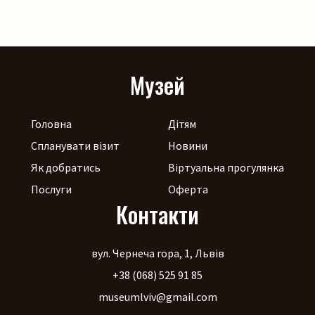
щоб ярмаркувалося жвавіше, до нас приїдуть музики!
[…]
Музей
Головна
Дітям
Спланувати візит
Новини
Як добратись
Віртуальна прогулянка
Послуги
Оферта
Контакти
вул. Чернеча гора, 1, Львів
+38 (068) 525 91 85
museumlviv@gmail.com