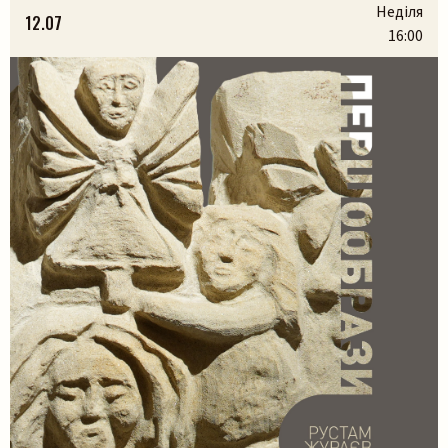
народилися з українських легенд, природи та музики.
Неділя
12.07
На вас чекають:– презентація книги разом з авторами
16:00
Марією Яремак та Павлом Яремаком.– […]