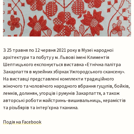
З 25 травня по 12 червня 2021 року в Музеї народної
архітектури та побуту у м. Львові імені Климентія
Шептицького експонується виставка «Етнічна палітра
Закарпаття в музейних збірках Ужгородського скансену».
На виставці представлені комплекти традиційного
жіночого та чоловічого народного вбрання гуцулів, бойків,
лемків, долинян, угорців і румунів Закарпаття, а також
авторські роботи майстринь-вишивальниць, керамістів
та різьбярів та інтер’єрна тканина.
Подія на Facebook