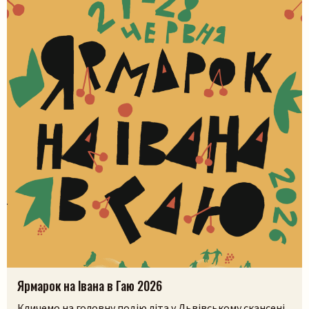
Ярмарок на Івана в Гаю 2026
Кличемо на головну подію літа у Львівському скансені