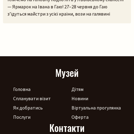
— Ярмарок на Івана в Гаю! 27–28 червня до Гаю
з’їдуться майстри з усієї країни, вози на галявині
тріщатимуть від різноманіття краму, а охочі зможуть і
самі спробувати народне ремесло на майстерках. Коло
стодоли, просто неба, працюватиме літній лекторій, а
щоб ярмаркувалося жвавіше, до нас приїдуть музики!
[…]
Музей
Головна
Дітям
Спланувати візит
Новини
Як добратись
Віртуальна прогулянка
Послуги
Оферта
Контакти