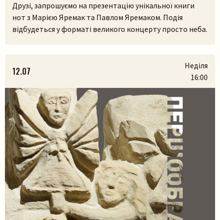
Друзі, запрошуємо на презентацію унікальної книги
Шукати
нот з Марією Яремак та Павлом Яремаком. Подія
відбудеться у форматі великого концерту просто неба.
У самому серці Львівського скансенсу (Шевченківський
гай) ми зберемося, щоб разом прожити історії, які
народилися з українських легенд, природи та музики.
Неділя
12.07
На вас чекають:– презентація книги разом з авторами
16:00
Марією Яремак та Павлом Яремаком.– […]