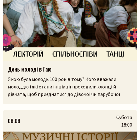
День молоді в Гаю
Якою була молодь 100 років тому? Кого вважали
молоддю і які етапи ініціації проходили хлопці й
дівчата, щоб приєднатися до дівочої чи парубочої
громади? Яким було їхнє дозвілля, де зустрічалися, у що
грали і як розважалися — поговоримо 12 серпня у
Львівському скансені. Приходьте послухати про
Субота
08.08
дівоцтво і парубоцтво в українській традиції з
18:00
проєктом «Домів», […]