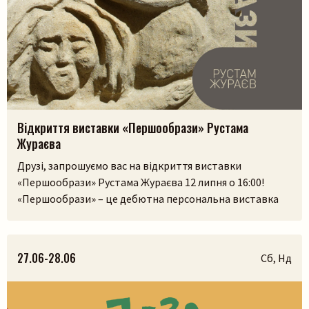
Відкриття виставки «Першообрази» Рустама
Жураєва
Друзі, запрошуємо вас на відкриття виставки
«Першообрази» Рустама Жураєва 12 липня о 16:00!
«Першообрази» – це дебютна персональна виставка
скульптора. Її ідея сягає витоків людської культури,
часів, коли образ був не лише художнім
висловлюванням, а способом зберегти пам’ять,
27.06-28.06
Сб, Нд
передати досвід і встановити зв’язок із сакральним.
Камінь, як матеріал, існував задовго до появи людини,
і, ймовірно, […]