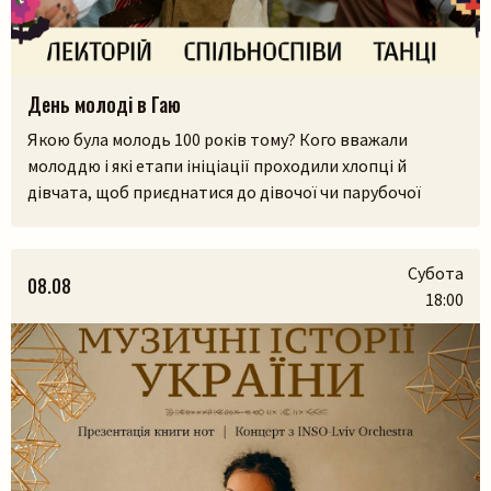
День молоді в Гаю
Якою була молодь 100 років тому? Кого вважали
молоддю і які етапи ініціації проходили хлопці й
дівчата, щоб приєднатися до дівочої чи парубочої
громади? Яким було їхнє дозвілля, де зустрічалися, у що
грали і як розважалися — поговоримо 12 серпня у
Львівському скансені. Приходьте послухати про
Субота
08.08
дівоцтво і парубоцтво в українській традиції з
18:00
проєктом «Домів», […]