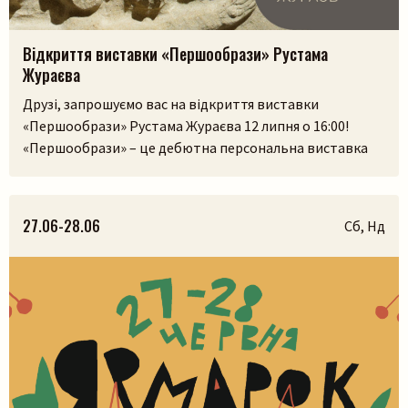
Відкриття виставки «Першообрази» Рустама
Жураєва
Друзі, запрошуємо вас на відкриття виставки
«Першообрази» Рустама Жураєва 12 липня о 16:00!
«Першообрази» – це дебютна персональна виставка
скульптора. Її ідея сягає витоків людської культури,
часів, коли образ був не лише художнім
висловлюванням, а способом зберегти пам’ять,
27.06-28.06
Сб, Нд
передати досвід і встановити зв’язок із сакральним.
Камінь, як матеріал, існував задовго до появи людини,
і, ймовірно, […]