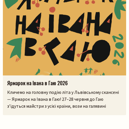
Ярмарок на Івана в Гаю 2026
Кличемо на головну подію літа у Львівському скансені
— Ярмарок на Івана в Гаю! 27–28 червня до Гаю
з’їдуться майстри з усієї країни, вози на галявині
тріщатимуть від різноманіття краму, а охочі зможуть і
самі спробувати народне ремесло на майстерках. Коло
стодоли, просто неба, працюватиме літній лекторій, а