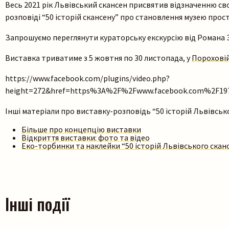
Весь 2021 рік Львівський скансен присвятив відзначенню сво
розповіді “50 історій скансену” про становлення музею прост
Запрошуємо переглянути кураторську екскурсію від Романа З
Виставка триватиме з 5 жовтня по 30 листопада, у
Пороховій
https://www.facebook.com/plugins/video.php?
height=272&href=https%3A%2F%2Fwww.facebook.com%2F19
Інші матеріали про виставку-розповідь “50 історій Львівсько
Більше про концепцію виставки
Відкриття виставки: фото та відео
Еко-торбинки та наклейки “50 історій Львівського сканс
Інші події