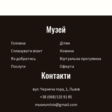
щоб ярмаркувалося жвавіше, до нас приїдуть музики!
[…]
Музей
Головна
Дітям
Спланувати візит
Новини
Як добратись
Віртуальна прогулянка
Послуги
Оферта
Контакти
вул. Чернеча гора, 1, Львів
+38 (068) 525 91 85
museumlviv@gmail.com