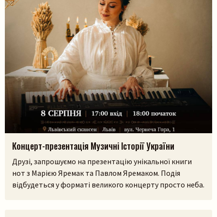
Концерт-презентація Музичні Історії України
Друзі, запрошуємо на презентацію унікальної книги
нот з Марією Яремак та Павлом Яремаком. Подія
відбудеться у форматі великого концерту просто неба.
У самому серці Львівського скансенсу (Шевченківський
гай) ми зберемося, щоб разом прожити історії, які