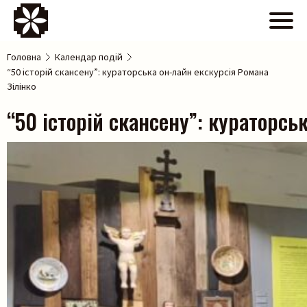
Головна
Календар подій
“50 історій скансену”: кураторська он-лайн екскурсія Романа
Зілінко
“50 історій скансену”: кураторсь