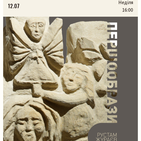
народилися з українських легенд, природи та музики.
Неділя
12.07
На вас чекають:– презентація книги разом з авторами
16:00
Марією Яремак та Павлом Яремаком.– […]