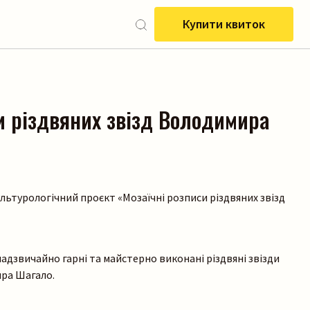
Купити квиток
и різдвяних звізд Володимира
ультурологічний проєкт «Мозаїчні розписи різдвяних звізд
адзвичайно гарні та майстерно виконані різдвяні звізди
ра Шагало.