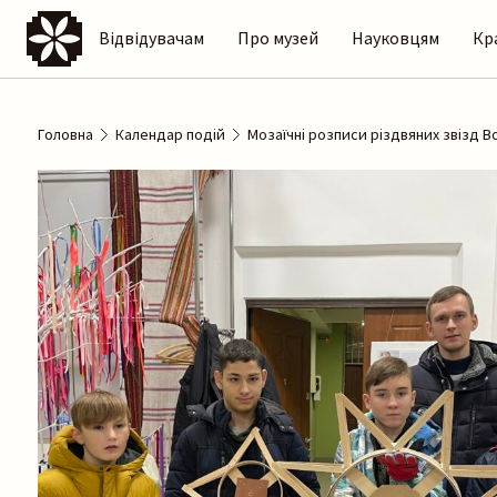
Відвідувачам
Про музей
Науковцям
Кр
Головна
Календар подій
Мозаїчні розписи різдвяних звізд 