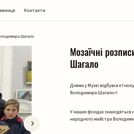
амниця
Контакти
Володимира Шагало
Мозаїчні розпис
Шагало
Днями у Музеї відбувся етнок
Володимира Шагало»!
У наших фондах знаходяться н
народного майстра Володими