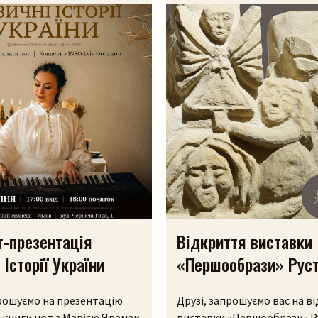
Пошук на сайті
Шукати
т-презентація
Відкриття виставки
 Історії України
«Першообрази» Рус
Жураєва
прошуємо на презентацію
Друзі, запрошуємо вас на в
ї книги нот з Марією Яремак
виставки «Першообрази» Р