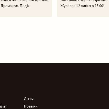
 Яремаком. Подія
Жураєва 12 липня о 16:00!
ся у форматі великого
«Першообрази» – це дебют
росто неба. У самому серці
персональна виставка скуль
го скансенсу
ідея сягає витоків людської
вський гай) ми зберемося,
часів, коли образ був не ли
прожити історії, які
художнім висловлюванням,
 з українських легенд,
способом зберегти пам’ять
а музики. На вас чекають:–
досвід і встановити зв’язок 
ія книги разом з авторами
сакральним. Камінь, як мате
емак та Павлом Яремаком.–
існував задовго до появи лю
ймовірно, […]
Дітям
ізит
Новини