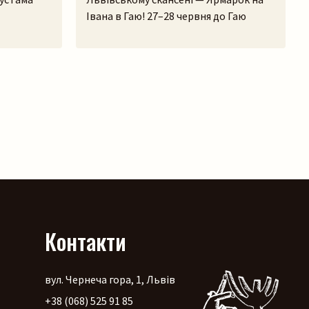
Івана в Гаю! 27–28 червня до Гаю
на
з’їдуться майстри з усієї країни, вози
птора. Її
на галявині тріщатимуть від
 культури,
різноманіття краму, а охочі зможуть і
ше
самі спробувати народне ремесло на
 а
майстерках. Коло стодоли, просто
, передати
неба, працюватиме літній лекторій, а
із
щоб ярмаркувалося жвавіше, до нас
ріал,
приїдуть музики! […]
дини, і,
Контакти
вул. Чернеча гора, 1, Львів
+38 (068) 525 91 85