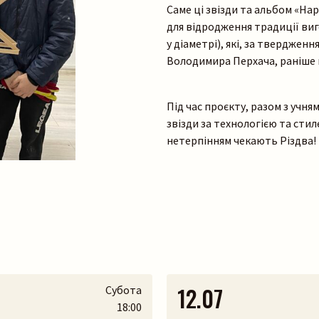
Саме ці звізди та альбом «Н
для відродження традиції виго
у діаметрі), які, за твердже
Володимира Перхача, раніше 
Під час проєкту, разом з учня
звізди за технологією та стил
нетерпінням чекають Різдва!
12.07
Субота
18:00