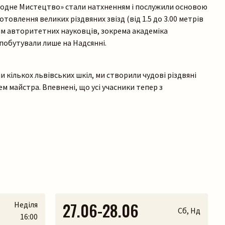
ародне Мистецтво» стали натхненням і послужили основою
товлення великих різдвяних звізд (від 1.5 до 3.00 метрів
нням авторитетних науковців, зокрема академіка
побутували лише на Надсянні.
ми кількох львівських шкіл, ми створили чудові різдвяні
ем майстра. Впевнені, що усі учасники тепер з
27.06-28.06
Неділя
Сб, Нд
16:00