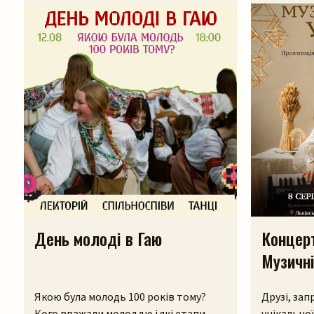
День молоді в Гаю
Концер
Музичні
Якою була молодь 100 років тому?
Друзі, за
Кого вважали молоддю і які етапи
унікально