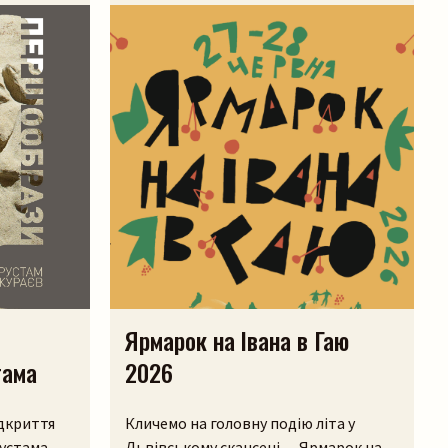
Ярмарок на Івана в Гаю
тама
2026
ідкриття
Кличемо на головну подію літа у
устама
Львівському скансені — Ярмарок на