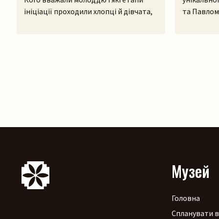
ініціації проходили хлопці й дівчата,
та Павлом
щоб приєднатися до дівочої чи
відбудеть
парубочої громади? Яким було їхнє
концерту п
дозвілля, де зустрічалися, у що грали і
Львівсько
як розважалися — поговоримо 12
(Шевченкі
серпня у Львівському скансені.
щоб разом 
Приходьте послухати про дівоцтво і
народилися
парубоцтво в українській традиції з
природи т
проєктом «Домів», […]
презентац
Марією Яр
[…]
Музей
Головна
Спланувати в