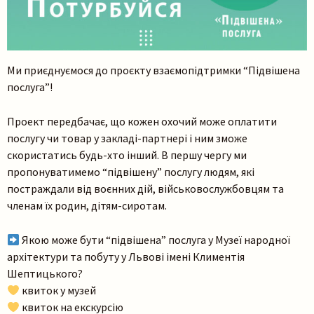
Ми приєднуємося до проєкту взаємопідтримки “Підвішена
послуга”!
Проект передбачає, що кожен охочий може оплатити
послугу чи товар у закладі-партнері і ним зможе
скористатись будь-хто інший. В першу чергу ми
пропонуватимемо “підвішену” послугу людям, які
постраждали від воєнних дій, військовослужбовцям та
членам їх родин, дітям-сиротам.
Якою може бути “підвішена” послуга у Музеї народної
архітектури та побуту у Львові імені Климентія
Шептицького?
Пошук на сайті
квиток у музей
квиток на екскурсію