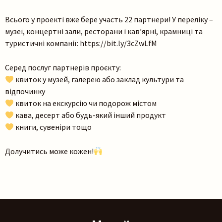
Всього у проекті вже бере участь 22 партнери! У переліку –
музеї, концертні зали, ресторани і кав’ярні, крамниці та
туристичні компанії: https://bit.ly/3cZwLfM
Шукати
Серед послуг партнерів проєкту:
квиток у музей, галерею або заклад культури та
відпочинку
квиток на екскурсію чи подорож містом
кава, десерт або будь-який інший продукт
книги, сувеніри тощо
Долучитись може кожен!