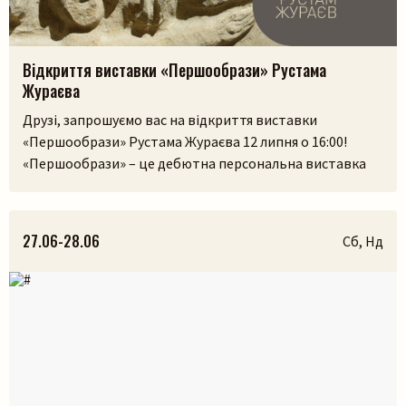
Відкриття виставки «Першообрази» Рустама
Жураєва
Друзі, запрошуємо вас на відкриття виставки
«Першообрази» Рустама Жураєва 12 липня о 16:00!
«Першообрази» – це дебютна персональна виставка
скульптора. Її ідея сягає витоків людської культури,
часів, коли образ був не лише художнім
висловлюванням, а способом зберегти пам’ять,
27.06-28.06
Сб, Нд
передати досвід і встановити зв’язок із сакральним.
Камінь, як матеріал, існував задовго до появи людини,
і, ймовірно, […]