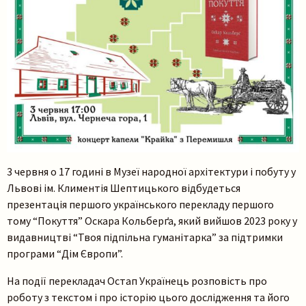
3 червня о 17 годині в Музеї народної архітектури і побуту у
Львові ім. Климентія Шептицького відбудеться
презентація першого українського перекладу першого
тому “Покуття” Оскара Кольберґа, який вийшов 2023 року у
видавництві “Твоя підпільна гуманітарка” за підтримки
програми “Дім Європи”.
На події перекладач Остап Українець розповість про
роботу з текстом і про історію цього дослідження та його