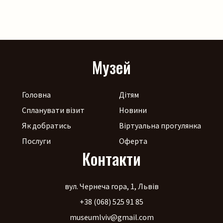
стодоли, просто неба, працюватиме літній лекторій, а
щоб ярмаркувалося жвавіше, до нас приїдуть музики!
[…]
Музей
Головна
Дітям
Спланувати візит
Новини
Як добратись
Віртуальна прогулянка
Послуги
Оферта
Контакти
вул. Чернеча гора, 1, Львів
+38 (068) 525 91 85
museumlviv@gmail.com