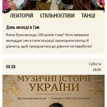
День молоді в Гаю
Якою була молодь 100 років тому? Кого вважали
молоддю і які етапи ініціації проходили хлопці й
дівчата, щоб приєднатися до дівочої чи парубочої
громади? Яким було їхнє дозвілля, де зустрічалися, у що
Пошук на сайті
грали і як розважалися — поговоримо 12 серпня у
Львівському скансені. Приходьте послухати про
Субота
08.08
дівоцтво і парубоцтво в українській традиції з
18:00
проєктом «Домів», […]
Шукати