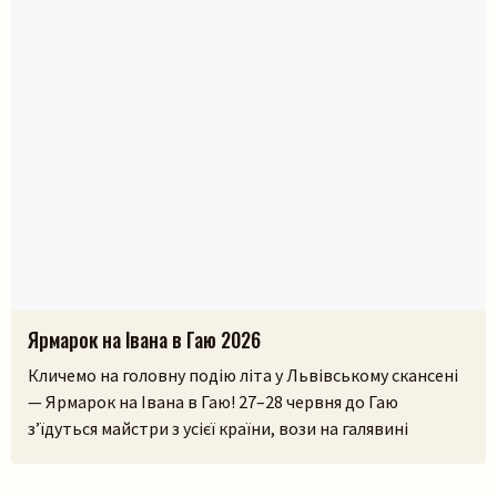
Ярмарок на Івана в Гаю 2026
Кличемо на головну подію літа у Львівському скансені
— Ярмарок на Івана в Гаю! 27–28 червня до Гаю
з’їдуться майстри з усієї країни, вози на галявині
тріщатимуть від різноманіття краму, а охочі зможуть і
самі спробувати народне ремесло на майстерках. Коло