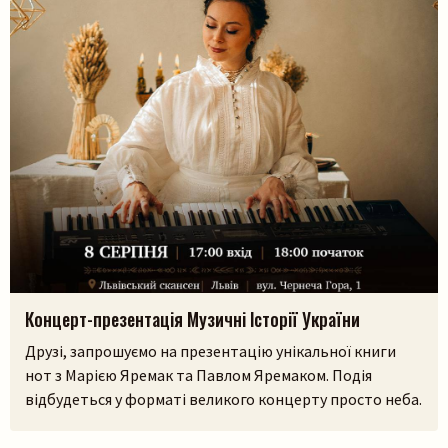
Концерт-презентація Музичні Історії України
Друзі, запрошуємо на презентацію унікальної книги
нот з Марією Яремак та Павлом Яремаком. Подія
відбудеться у форматі великого концерту просто неба.
У самому серці Львівського скансенсу (Шевченківський
гай) ми зберемося, щоб разом прожити історії, які