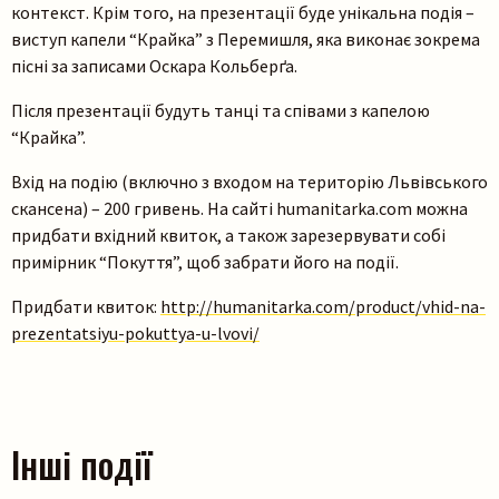
контекст. Крім того, на презентації буде унікальна подія –
виступ капели “Крайка” з Перемишля, яка виконає зокрема
пісні за записами Оскара Кольберґа.
Після презентації будуть танці та співами з капелою
“Крайка”.
Вхід на подію (включно з входом на територію Львівського
скансена) – 200 гривень. На сайті humanitarka.com можна
придбати вхідний квиток, а також зарезервувати собі
примірник “Покуття”, щоб забрати його на події.
Придбати квиток:
http://humanitarka.com/product/vhid-na-
prezentatsiyu-pokuttya-u-lvovi/
Інші події