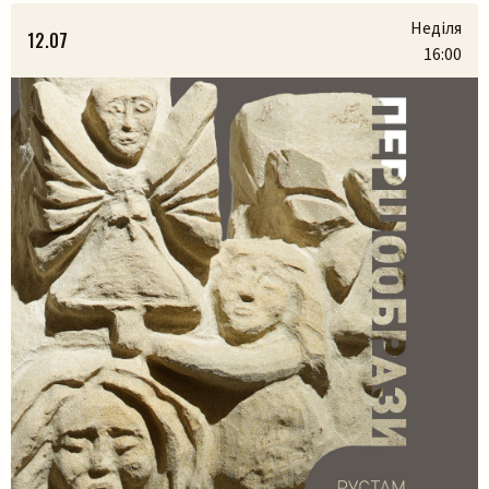
народилися з українських легенд, природи та музики.
Неділя
12.07
На вас чекають:– презентація книги разом з авторами
16:00
Марією Яремак та Павлом Яремаком.– […]