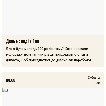
Пошук на сайті
День молоді в Гаю
Якою була молодь 100 років тому? Кого вважали
Шукати
молоддю і які етапи ініціації проходили хлопці й
дівчата, щоб приєднатися до дівочої чи парубочої
громади? Яким було їхнє дозвілля, де зустрічалися, у що
грали і як розважалися — поговоримо 12 серпня у
Львівському скансені. Приходьте послухати про
Субота
08.08
дівоцтво і парубоцтво в українській традиції з
18:00
проєктом «Домів», […]