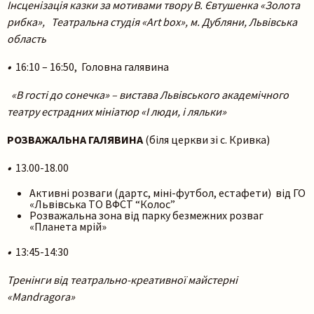
Інсценізація казки за мотивами твору В. Євтушенка «Золота
рибка», Театральна студія «Art box», м. Дубляни, Львівська
область
•
16:10 – 16:50, Головна галявина
«В гості до сонечка» – вистава Львівського академічного
театру естрадних мініатюр «І люди, і ляльки»
РОЗВАЖАЛЬНА ГАЛЯВИНА
(біля церкви зі с. Кривка)
•
13.00-18.00
Активні розваги (дартс, міні-футбол, естафети) від ГО
«Львівська ТО ВФСТ “Колос”
Розважальна зона від парку безмежних розваг
«Планета мрій»
•
13:45-14:30
Тренінги від театрально-креативної майстерні
«Mandragora»