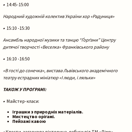
•
14:45-15:00
Народний художній колектив України хор «Радуниця»
•
15:10 -15:30
Ансамбль народної музики та танцю “Ґорґани” Центру
дитячої творчості «Веселка» Франківського району
•
16:10 -16:50
«В гості до сонечка», вистава Львівського академічного
театру естрадних мініатюр «І люди, і ляльки»
ТАКОЖ У ПРОГРАМІ:
•
Майстер-класи:
Іграшки з природніх матеріалів.
Мистецтво орігамі.
Пейзажі кавою
•
Квести, загадкова вікторина, ребуси від ТМ «Лімо»