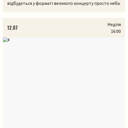
відбудеться у форматі великого концерту просто неба.
У самому серці Львівського скансенсу (Шевченківський
гай) ми зберемося, щоб разом прожити історії, які
народилися з українських легенд, природи та музики.
Неділя
12.07
На вас чекають:– презентація книги разом з авторами
16:00
Марією Яремак та Павлом Яремаком.– […]