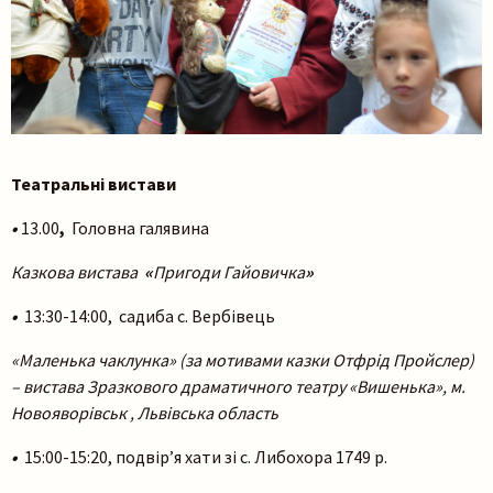
Театральні вистави
•
13.00
,
Головна галявина
Казкова вистава
«
Пригоди Гайовичка
»
•
13:30-14:00, садиба с. Вербівець
«Маленька чаклунка» (за мотивами казки Отфрід Пройслер)
– вистава Зразкового драматичного театру «Вишенька», м.
Новояворівськ , Львівська область
•
15:00-15:20, подвір’я хати зі с. Либохора 1749 р.