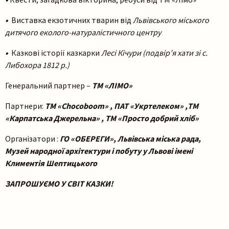
•
Виставка екзотичних тварин від
Львівського міського
дитячого еколого-натуралістичного центру
•
Казкові історії казкарки
Лесі Кічури (п
одвір’я хати зі с.
Либохора 1812 р.)
Генеральний партнер –
ТМ «ЛІМО»
Партнери:
ТМ «Сhocoboom» , ПАТ «Укртелеком» ,ТМ
«Карпатська Джерельна» , ТМ «Просто добрий хліб»
Організатори :
ГО «ОБЕРЕГИ», Львівська міська рада,
Музей народної архітектури і побуту у Львові імені
Климентія Шептицького
ЗАПРОШУЄМО У СВІТ КАЗКИ!