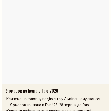
Ярмарок на Івана в Гаю 2026
Кличемо на головну подію літа у Львівському скансені
— Ярмарок на Івана в Гаю! 27–28 червня до Гаю
з’їдуться майстри з усієї країни, вози на галявині