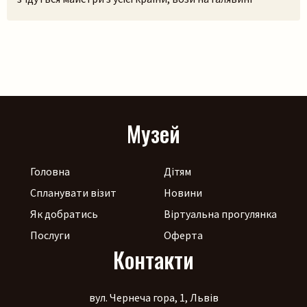
тріщатимуть від різноманіття краму, а охочі зможуть і
самі спробувати народне ремесло на майстерках. Коло
стодоли, просто неба, працюватиме літній лекторій, а
щоб ярмаркувалося жвавіше, до нас приїдуть музики!
[…]
Музей
Головна
Дітям
Спланувати візит
Новини
Як добратись
Віртуальна прогулянка
Послуги
Оферта
Контакти
вул. Чернеча гора, 1, Львів