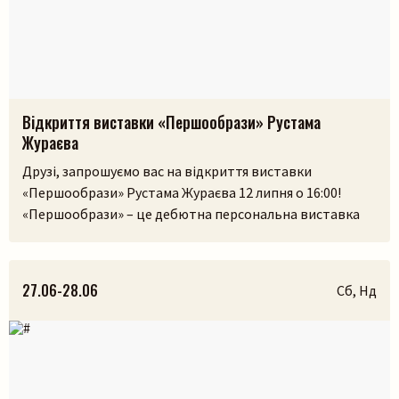
Відкриття виставки «Першообрази» Рустама
Жураєва
Друзі, запрошуємо вас на відкриття виставки
«Першообрази» Рустама Жураєва 12 липня о 16:00!
«Першообрази» – це дебютна персональна виставка
скульптора. Її ідея сягає витоків людської культури,
часів, коли образ був не лише художнім
висловлюванням, а способом зберегти пам’ять,
27.06-28.06
Сб, Нд
передати досвід і встановити зв’язок із сакральним.
Камінь, як матеріал, існував задовго до появи людини,
і, ймовірно, […]