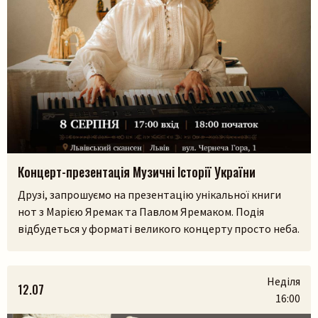
Пошук на сайті
Концерт-презентація Музичні Історії України
Друзі, запрошуємо на презентацію унікальної книги
нот з Марією Яремак та Павлом Яремаком. Подія
відбудеться у форматі великого концерту просто неба.
У самому серці Львівського скансенсу (Шевченківський
гай) ми зберемося, щоб разом прожити історії, які
Шукати
народилися з українських легенд, природи та музики.
Неділя
12.07
На вас чекають:– презентація книги разом з авторами
16:00
Марією Яремак та Павлом Яремаком.– […]