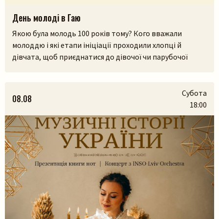
День молоді в Гаю
Якою була молодь 100 років тому? Кого вважали
молоддю і які етапи ініціації проходили хлопці й
дівчата, щоб приєднатися до дівочої чи парубочої
громади? Яким було їхнє дозвілля, де зустрічалися, у що
грали і як розважалися — поговоримо 12 серпня у
Львівському скансені. Приходьте послухати про
Субота
08.08
дівоцтво і парубоцтво в українській традиції з
18:00
проєктом «Домів», […]