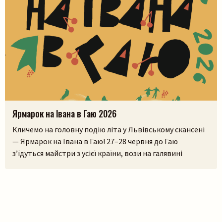
Ярмарок на Івана в Гаю 2026
Кличемо на головну подію літа у Львівському скансені
— Ярмарок на Івана в Гаю! 27–28 червня до Гаю
з’їдуться майстри з усієї країни, вози на галявині
тріщатимуть від різноманіття краму, а охочі зможуть і
самі спробувати народне ремесло на майстерках. Коло
стодоли, просто неба, працюватиме літній лекторій, а
щоб ярмаркувалося жвавіше, до нас приїдуть музики!
[…]