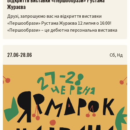
Жураєва
Друзі, запрошуємо вас на відкриття виставки
«Першообрази» Рустама Жураєва 12 липня о 16:00!
«Першообрази» – це дебютна персональна виставка
скульптора. Її ідея сягає витоків людської культури,
часів, коли образ був не лише художнім
висловлюванням, а способом зберегти пам’ять,
27.06-28.06
Сб, Нд
передати досвід і встановити зв’язок із сакральним.
Камінь, як матеріал, існував задовго до появи людини,
і, ймовірно, […]