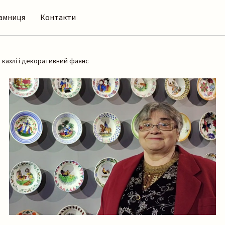
амниця
Контакти
і кахлі і декоративний фаянс