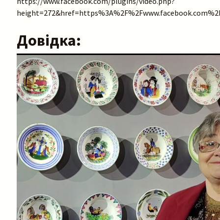
https://www.facebook.com/plugins/video.php?
height=272&href=https%3A%2F%2Fwww.facebook.com%2F
Довідка: