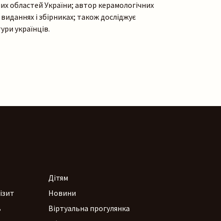
их областей України; автор керамологічних
виданнях і збірниках; також досліджує
ури українців.
Дітям
ізит
Новини
ь
Віртуальна прогулянка