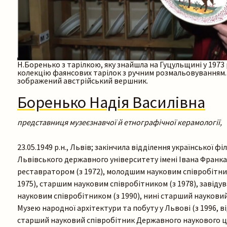
Н.Боренько з тарілкою, яку знайшла на Гуцульщині у 1973 р
колекцію фаянсових тарілок з ручним розмальовуванням. Т
зображений австрійський вершник.
Боренько Надія Василівна
представниця музеєзнавчої й етнографічної керамології,
23.05.1949 р.н., Львів; закінчила відділення української ф
Львівського державного університету імені Івана Франка 
реставратором (з 1972), молодшим науковим співробітник
1975), старшим науковим співробітником (з 1978), завіду
науковим співробітником (з 1990), нині старший наукови
Музею народної архітектури та побуту у Львові (з 1996, ві
старший науковий співробітник Державного наукового це