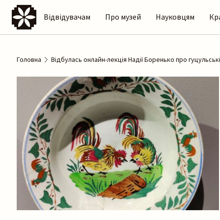
Відвідувачам
Про музей
Науковцям
Кр
Головна
Відбулась онлайн-лекція Надії Боренько про гуцульськ