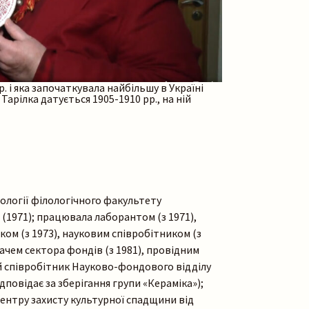
. і яка започаткувала найбільшу в Україні
арілка датується 1905-1910 рр., на ній
ілології філологічного факультету
(1971); працювала лаборантом (з 1971),
ом (з 1973), науковим співробітником (з
вачем сектора фондів (з 1981), провідним
й співробітник Науково-фондового відділу
дповідає за зберігання групи «Кераміка»);
нтру захисту культурної спадщини від