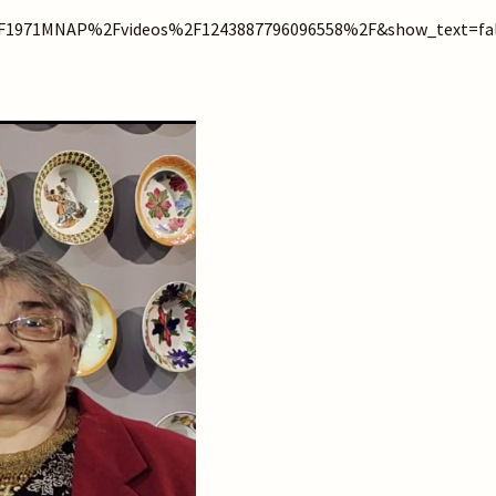
1971MNAP%2Fvideos%2F1243887796096558%2F&show_text=fal
Пошук на сайті