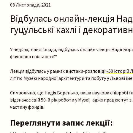
08 Листопада, 2021
Відбулась онлайн-лекція Над
гуцульські кахлі і декоратив
У неділю, 7 листопада, відбулась онлайн-лекція Надії Бор
фаянс: що спільного?”
Лекція відбулась у рамках вистаки-розповіді
«50 історій 
літтю Музею народної архітектури та побуту у Львові ім
Символічно, що Надія Боренько, наша наукова співробіт
відзначає свій 50-й рік роботи у Музеї, адже працює тут з
частину фондів.
Переглянути запис лекції: