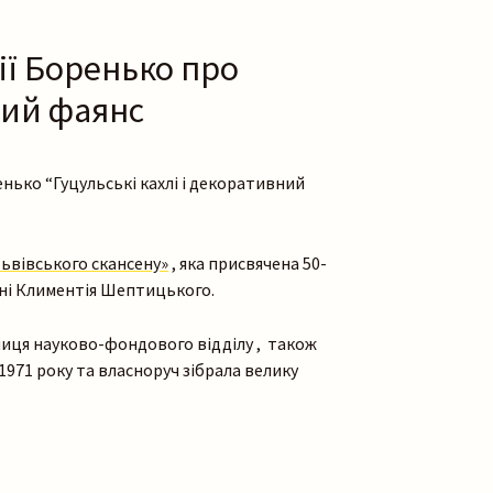
ії Боренько про
ний фаянс
енько “Гуцульські кахлі і декоративний
Львівського скансену»
, яка присвячена 50-
ені Климентія Шептицького.
ниця науково-фондового відділу , також
 1971 року та власноруч зібрала велику