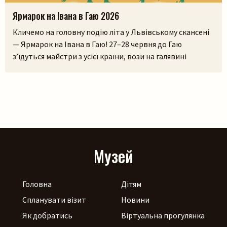
Ярмарок на Івана в Гаю 2026
Кличемо на головну подію літа у Львівському скансені
— Ярмарок на Івана в Гаю! 27–28 червня до Гаю
з’їдуться майстри з усієї країни, вози на галявині
тріщатимуть від різноманіття краму, а охочі зможуть і
самі спробувати народне ремесло на майстерках. Коло
стодоли, просто неба, працюватиме літній лекторій, а
щоб ярмаркувалося жвавіше, до нас приїдуть музики!
[…]
Музей
Головна
Дітям
Спланувати візит
Новини
Як добратись
Віртуальна прогулянка