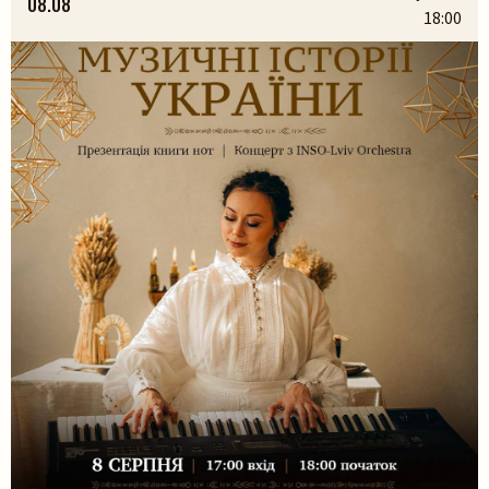
08.08
дівоцтво і парубоцтво в українській традиції з
18:00
проєктом «Домів», […]
Шукати