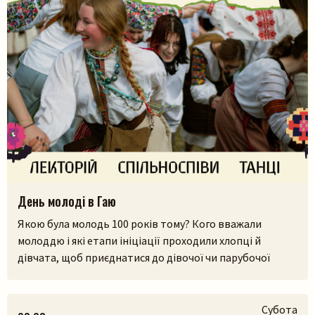
День молоді в Гаю
Якою була молодь 100 років тому? Кого вважали
Пошук на сайті
молоддю і які етапи ініціації проходили хлопці й
дівчата, щоб приєднатися до дівочої чи парубочої
громади? Яким було їхнє дозвілля, де зустрічалися, у що
грали і як розважалися — поговоримо 12 серпня у
Львівському скансені. Приходьте послухати про
Субота