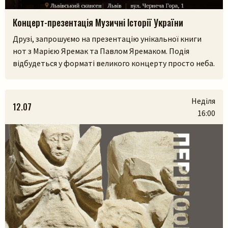
Концерт-презентація Музичні Історії України
Друзі, запрошуємо на презентацію унікальної книги
нот з Марією Яремак та Павлом Яремаком. Подія
відбудеться у форматі великого концерту просто неба.
У самому серці Львівського скансенсу (Шевченківський
гай) ми зберемося, щоб разом прожити історії, які
народилися з українських легенд, природи та музики.
Неділя
12.07
На вас чекають:– презентація книги разом з авторами
16:00
Марією Яремак та Павлом Яремаком.– […]