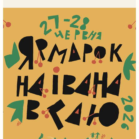
передати досвід і встановити зв’язок із сакральним.
Камінь, як матеріал, існував задовго до появи людини,
і, ймовірно, […]