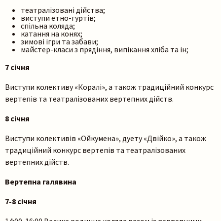
театралізовані дійства;
виступи етно-гуртів;
спільна коляда;
катання на конях;
зимові ігри та забави;
майстер-класи з прядіння, випікання хліба та ін;
7 січня
Виступи колективу «Коралі», а також традиційний конкурс
вертепів та театралізованих вертепних дійств.
8 січня
Виступи колективів «Ойкумена», дуету «Двійко», а також
традиційний конкурс вертепів та театралізованих
вертепних дійств.
Вертепна галявина
7-8 січня