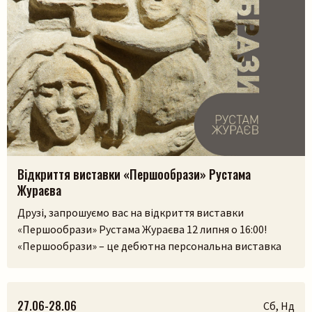
Відкриття виставки «Першообрази» Рустама
Жураєва
Друзі, запрошуємо вас на відкриття виставки
«Першообрази» Рустама Жураєва 12 липня о 16:00!
«Першообрази» – це дебютна персональна виставка
скульптора. Її ідея сягає витоків людської культури,
часів, коли образ був не лише художнім
висловлюванням, а способом зберегти пам’ять,
27.06-28.06
Сб, Нд