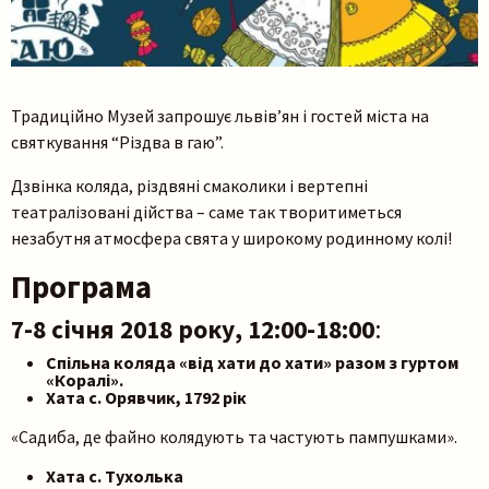
Традиційно Музей запрошує львів’ян і гостей міста на
святкування “Різдва в гаю”.
Дзвінка коляда, різдвяні смаколики і вертепні
театралізовані дійства – саме так творитиметься
незабутня атмосфера свята у широкому родинному колі!
Програма
7-8 січня 2018 року, 12:00-18:00
:
Спільна коляда «від хати до хати» разом з гуртом
«Коралі».
Хата с. Орявчик, 1792 рік
«Садиба, де файно колядують та частують пампушками».
Хата с. Тухолька