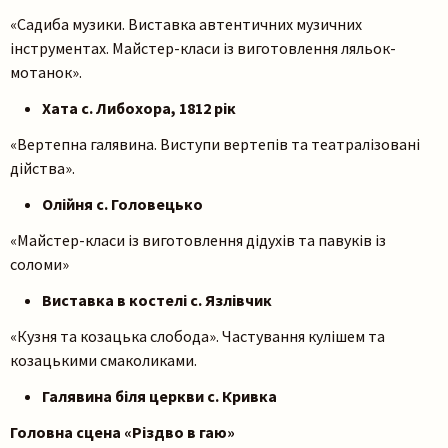
«Садиба музики. Виставка автентичних музичних
інструментах. Майстер-класи із виготовлення ляльок-
мотанок».
Хата с. Либохора, 1812 рік
«Вертепна галявина. Виступи вертепів та театралізовані
дійства».
Олійня с. Головецько
«Майстер-класи із виготовлення дідухів та павуків із
соломи»
Виставка в костелі с. Язлівчик
«Кузня та козацька слобода». Частування кулішем та
козацькими смаколиками.
Галявина біля церкви с. Кривка
Головна сцена «Різдво в гаю»