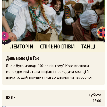
День молоді в Гаю
Якою була молодь 100 років тому? Кого вважали
молоддю і які етапи ініціації проходили хлопці й
дівчата, щоб приєднатися до дівочої чи парубочої
громади? Яким було їхнє дозвілля, де зустрічалися, у що
грали і як розважалися — поговоримо 12 серпня у
Львівському скансені. Приходьте послухати про
Субота
08.08
дівоцтво і парубоцтво в українській традиції з
18:00
проєктом «Домів», […]