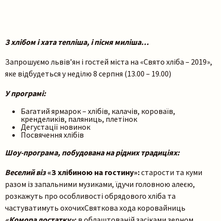
З хлібом і хата тепліша, і пісня миліша…
Запрошуємо львів’ян і гостей міста на «Свято хліба – 2019»,
яке відбудеться у неділю 8 серпня (13.00 – 19.00)
У програмі:
Багатий ярмарок – хлібів, калачів, короваїв,
кренделиків, паляниць, плетінок
Дегустації новинок
Посвячення хлібів
Шоу-програма, побудована на рідних традиціях:
Веселий віз
«З хлібиною на гостину»:
старости та куми
разом із запальними музиками, їдучи головною алеєю,
розкажуть про особливості обрядового хліба та
частуватимуть охочихСвяткова хода коровайниць
«Комора достатку»
:
в облаштованій засіками зерном