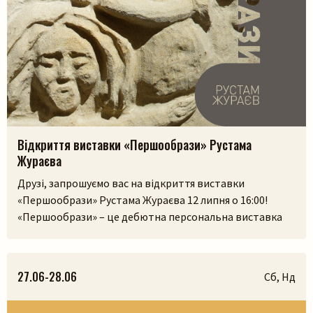
Відкриття виставки «Першообрази» Рустама
Жураєва
Друзі, запрошуємо вас на відкриття виставки
«Першообрази» Рустама Жураєва 12 липня о 16:00!
«Першообрази» – це дебютна персональна виставка
скульптора. Її ідея сягає витоків людської культури,
часів, коли образ був не лише художнім
висловлюванням, а способом зберегти пам’ять,
27.06-28.06
Сб, Нд
передати досвід і встановити зв’язок із сакральним.
Камінь, як матеріал, існував задовго до появи людини,