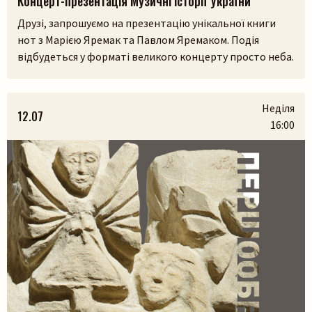
Концерт-презентація Музичні Історії України
Друзі, запрошуємо на презентацію унікальної книги
нот з Марією Яремак та Павлом Яремаком. Подія
відбудеться у форматі великого концерту просто неба.
У самому серці Львівського скансенсу (Шевченківський
гай) ми зберемося, щоб разом прожити історії, які
народилися з українських легенд, природи та музики.
Неділя
12.07
На вас чекають:– презентація книги разом з авторами
16:00
Марією Яремак та Павлом Яремаком.– […]