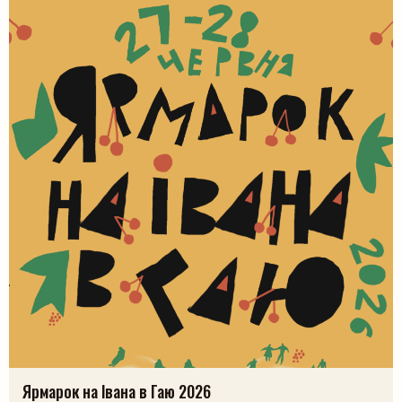
і, ймовірно, […]
Ярмарок на Івана в Гаю 2026