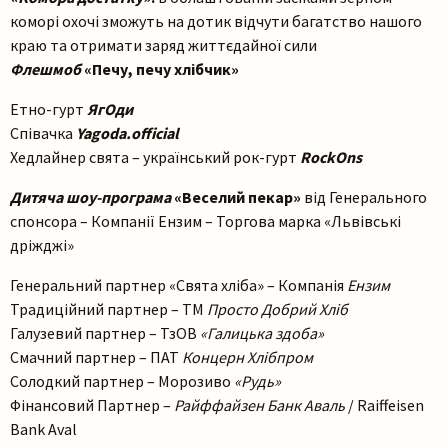
коморі охочі зможуть на дотик відчути багатство нашого
краю та отримати заряд життєдайної сили
Флешмоб
«Печу, печу хлібчик»
Етно-гурт
ЯгОди
Співачка
Yagoda.official
Хедлайнер свята – український рок-гурт
RockOns
Дитяча шоу-програма
«Веселий пекар»
від Генерального
спонсора – Компанії Ензим – Торгова марка «Львівські
дріжджі»
Генеральний партнер «Свята хліба» – Компанія
Ензим
Традиційний партнер – ТМ
Просто Добрий Хліб
Галузевий партнер – ТзОВ
«Галицька здоба»
Смачний партнер – ПАТ
Концерн Хлібпром
Солодкий партнер – Морозиво
«Рудь»
Фінансовий Партнер –
Райффайзен Банк Аваль
/ Raiffeisen
Bank Aval