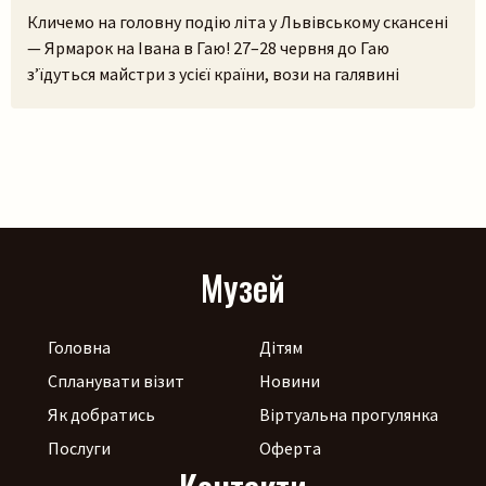
Кличемо на головну подію літа у Львівському скансені
— Ярмарок на Івана в Гаю! 27–28 червня до Гаю
з’їдуться майстри з усієї країни, вози на галявині
тріщатимуть від різноманіття краму, а охочі зможуть і
самі спробувати народне ремесло на майстерках. Коло
стодоли, просто неба, працюватиме літній лекторій, а
щоб ярмаркувалося жвавіше, до нас приїдуть музики!
[…]
Музей
Головна
Дітям
Спланувати візит
Новини
Як добратись
Віртуальна прогулянка
Послуги
Оферта