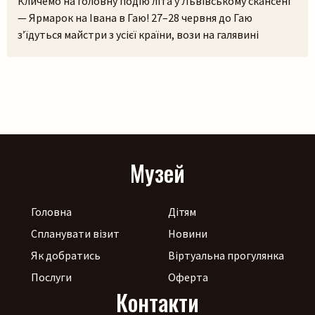
Кличемо на головну подію літа у Львівському скансені
— Ярмарок на Івана в Гаю! 27–28 червня до Гаю
з’їдуться майстри з усієї країни, вози на галявині
тріщатимуть від різноманіття краму, а охочі зможуть і
самі спробувати народне ремесло на майстерках. Коло
стодоли, просто неба, працюватиме літній лекторій, а
щоб ярмаркувалося жвавіше, до нас приїдуть музики!
[…]
Музей
Головна
Дітям
Спланувати візит
Новини
Як добратись
Віртуальна прогулянка
Послуги
Оферта
Контакти