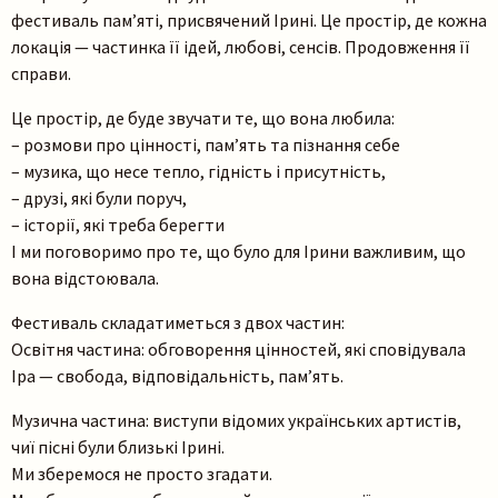
фестиваль пам’яті, присвячений Ірині. Це простір, де кожна
локація — частинка її ідей, любові, сенсів. Продовження її
справи.
Це простір, де буде звучати те, що вона любила:
– розмови про цінності, пам’ять та пізнання себе
– музика, що несе тепло, гідність і присутність,
– друзі, які були поруч,
– історії, які треба берегти
І ми поговоримо про те, що було для Ірини важливим, що
вона відстоювала.
Фестиваль складатиметься з двох частин:​
Освітня частина: обговорення цінностей, які сповідувала
Іра — свобода, відповідальність, пам’ять.​
Музична частина: виступи відомих українських артистів,
чиї пісні були близькі Ірині.​
Ми зберемося не просто згадати.