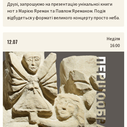
Друзі, запрошуємо на презентацію унікальної книги
нот з Марією Яремак та Павлом Яремаком. Подія
відбудеться у форматі великого концерту просто неба.
У самому серці Львівського скансенсу (Шевченківський
гай) ми зберемося, щоб разом прожити історії, які
народилися з українських легенд, природи та музики.
Неділя
12.07
На вас чекають:– презентація книги разом з авторами
16:00
Марією Яремак та Павлом Яремаком.– […]