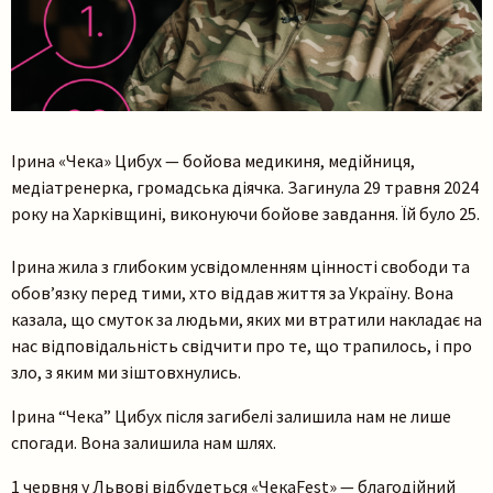
Ірина «Чека» Цибух — бойова медикиня, медійниця,
медіатренерка, громадська діячка. Загинула 29 травня 2024
року на Харківщині, виконуючи бойове завдання. Їй було 25.​
Ірина жила з глибоким усвідомленням цінності свободи та
обов’язку перед тими, хто віддав життя за Україну. Вона
казала, що смуток за ​​людьми, яких ми втратили накладає на
нас відповідальність свідчити про те, що трапилось, і про
зло, з яким ми зіштовхнулись.
Ірина “Чека” Цибух після загибелі залишила нам не лише
спогади. Вона залишила нам шлях.
1 червня у Львові відбудеться «ЧекаFest» — благодійний