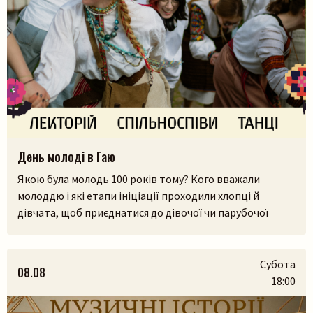
День молоді в Гаю
Якою була молодь 100 років тому? Кого вважали
молоддю і які етапи ініціації проходили хлопці й
Пошук на сайті
дівчата, щоб приєднатися до дівочої чи парубочої
громади? Яким було їхнє дозвілля, де зустрічалися, у що
грали і як розважалися — поговоримо 12 серпня у
Львівському скансені. Приходьте послухати про
Субота
08.08
дівоцтво і парубоцтво в українській традиції з
18:00
проєктом «Домів», […]