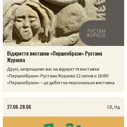
Відкриття виставки «Першообрази» Рустама
Жураєва
Друзі, запрошуємо вас на відкриття виставки
«Першообрази» Рустама Жураєва 12 липня о 16:00!
«Першообрази» – це дебютна персональна виставка
скульптора. Її ідея сягає витоків людської культури,
часів, коли образ був не лише художнім
висловлюванням, а способом зберегти пам’ять,
27.06-28.06
Сб, Нд
передати досвід і встановити зв’язок із сакральним.
Камінь, як матеріал, існував задовго до появи людини,
і, ймовірно, […]