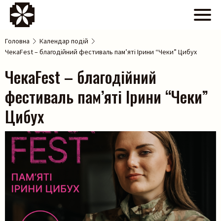
Головна
Календар подій
ЧекаFest – благодійний фестиваль пам’яті Ірини “Чеки” Цибух
ЧекаFest – благодійний
фестиваль пам’яті Ірини “Чеки”
Цибух