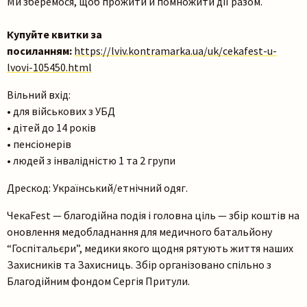
Ми зберемося, щоб прожити й помножити дії разом.
Купуйте квитки за
посиланням:
https://lviv.kontramarka.ua/uk/cekafest-u-
lvovi-105450.html
Вільний вхід:
• для військових з УБД
• дітей до 14 років
• пенсіонерів
• людей з інвалідністю 1 та 2 групи
Дрескод: Український/етнічний одяг.
ЧекаFest — благодійна подія і головна ціль — збір коштів на
оновлення медобладнання для медичного батальйону
“Госпітальєри”, медики якого щодня рятують життя наших
Захисників та Захисниць. Збір організовано спільно з
Благодійним фондом Сергія Притули.