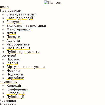
Пошук на сайті
Відвідувачам
Спланувати візит
Календар подій
Екскурсії
Експозиції та виставки
Майстеркласи
Шукати
Дітям
Послуги
Аудіогід
Як добратись
Часті питання
Публічні документи
Про музей
Про нас
Історія
Віртуальна прогулянка
Новини
Подкасти
Відеоблог
Науковцям
Колекції
Конференції
Експедиції
Публікації
Крамниця
Контакти