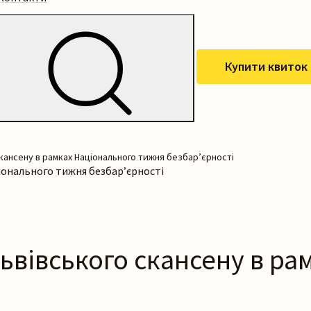
Купити квиток
кансену в рамках Національного тижня безбар’єрності
іонального тижня безбар’єрності
ьвівського скансену в ра