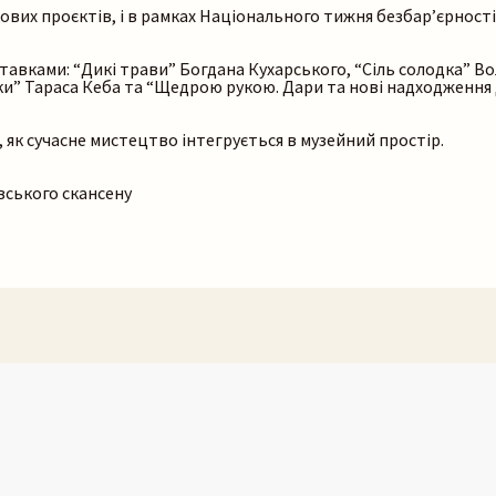
кових проєктів, і в рамках Національного тижня безбар’єрност
тавками: “Дикі трави” Богдана Кухарського, “Сіль солодка” Во
ки” Тараса Кеба та “Щедрою рукою. Дари та нові надходження д
 як сучасне мистецтво інтегрується в музейний простір.
вського скансену