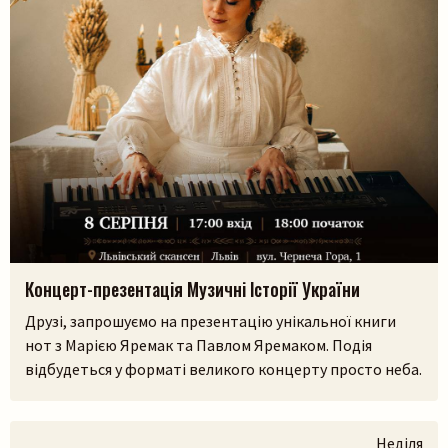
Пошук на сайті
Шукати
Концерт-презентація Музичні Історії України
Друзі, запрошуємо на презентацію унікальної книги
нот з Марією Яремак та Павлом Яремаком. Подія
відбудеться у форматі великого концерту просто неба.
У самому серці Львівського скансенсу (Шевченківський
гай) ми зберемося, щоб разом прожити історії, які
народилися з українських легенд, природи та музики.
Неділя