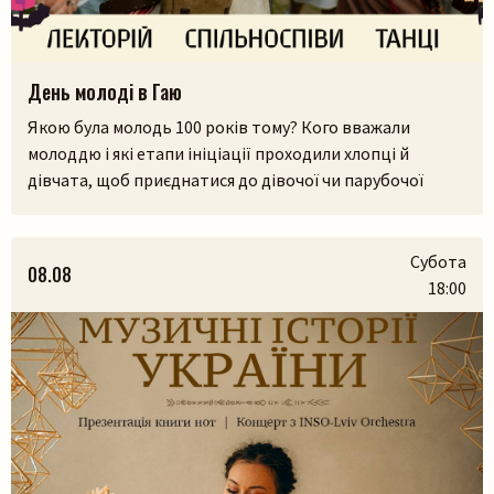
День молоді в Гаю
Якою була молодь 100 років тому? Кого вважали
молоддю і які етапи ініціації проходили хлопці й
дівчата, щоб приєднатися до дівочої чи парубочої
громади? Яким було їхнє дозвілля, де зустрічалися, у що
грали і як розважалися — поговоримо 12 серпня у
Львівському скансені. Приходьте послухати про
Субота
08.08
дівоцтво і парубоцтво в українській традиції з
18:00
проєктом «Домів», […]