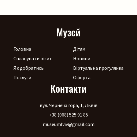
щоб ярмаркувалося жвавіше, до нас приїдуть музики!
[…]
Музей
Головна
Дітям
Спланувати візит
Новини
Як добратись
Віртуальна прогулянка
Послуги
Оферта
Контакти
вул. Чернеча гора, 1, Львів
+38 (068) 525 91 85
museumlviv@gmail.com