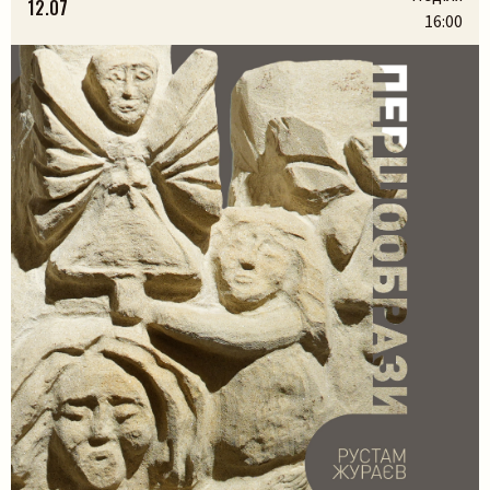
12.07
На вас чекають:– презентація книги разом з авторами
16:00
Марією Яремак та Павлом Яремаком.– […]