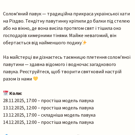
Соломʼяний павук — традиційна прикраса української хати
на Різдво. Тендітну павутинку кріпили до балки під стелею
або на вікно, де вона висіла протягом свят і тішила око
господарів химерними тінями. Майже невагомий, він
обертається від найменшого подиху
На майстерці ви дізнаєтесь таємницю плетення соломʼяної
павутини — здавна відомого і водночас загадкового
павука. Реєструйтеся, щоб творити святковий настрій
разом із нами
Коли:
28.11.2025, 17:00 – простіша модель павука
13.12.2025, 12:00 – простіша модель павука
13.12.2025, 17:00 – складніша модель павука
14.12.2025, 12:00 – простіша модель павука