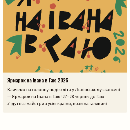
Ярмарок на Івана в Гаю 2026
Кличемо на головну подію літа у Львівському скансені
— Ярмарок на Івана в Гаю! 27–28 червня до Гаю
з’їдуться майстри з усієї країни, вози на галявині
тріщатимуть від різноманіття краму, а охочі зможуть і
самі спробувати народне ремесло на майстерках. Коло
стодоли, просто неба, працюватиме літній лекторій, а