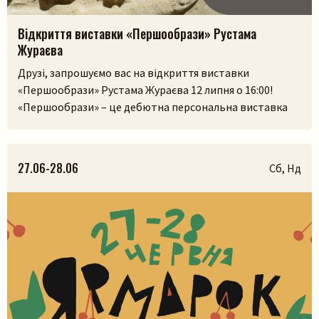
Відкриття виставки «Першообрази» Рустама
Жураєва
Друзі, запрошуємо вас на відкриття виставки
«Першообрази» Рустама Жураєва 12 липня о 16:00!
«Першообрази» – це дебютна персональна виставка
скульптора. Її ідея сягає витоків людської культури,
часів, коли образ був не лише художнім
висловлюванням, а способом зберегти пам’ять,
27.06-28.06
Сб, Нд
передати досвід і встановити зв’язок із сакральним.
Камінь, як матеріал, існував задовго до появи людини,
і, ймовірно, […]