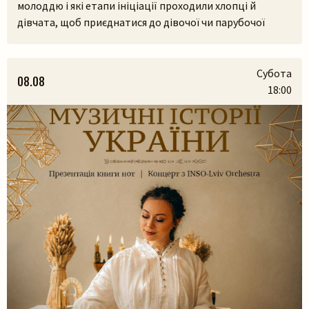
молоддю і які етапи ініціації проходили хлопці й
дівчата, щоб приєднатися до дівочої чи парубочої
громади? Яким було їхнє дозвілля, де зустрічалися, у що
грали і як розважалися — поговоримо 12 серпня у
Львівському скансені. Приходьте послухати про
Субота
08.08
дівоцтво і парубоцтво в українській традиції з
18:00
проєктом «Домів», […]
Пошук на сайті
Шукати