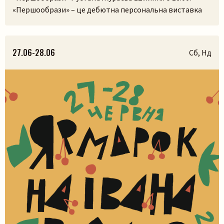
«Першообрази» – це дебютна персональна виставка
скульптора. Її ідея сягає витоків людської культури,
часів, коли образ був не лише художнім
висловлюванням, а способом зберегти пам’ять,
27.06-28.06
Сб, Нд
передати досвід і встановити зв’язок із сакральним.
Камінь, як матеріал, існував задовго до появи людини,
і, ймовірно, […]