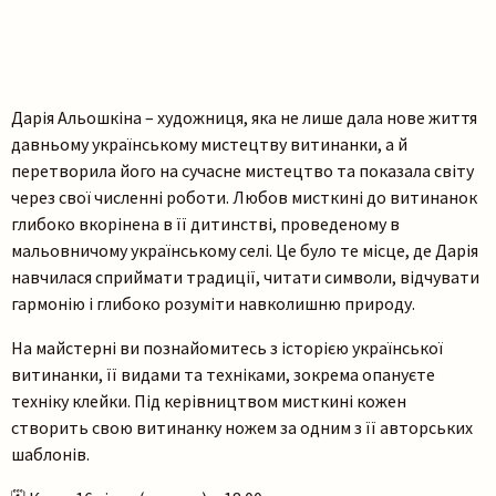
Дарія Альошкіна – художниця, яка не лише дала нове життя
давньому українському мистецтву витинанки, а й
перетворила його на сучасне мистецтво та показала світу
через свої численні роботи. Любов мисткині до витинанок
глибоко вкорінена в її дитинстві, проведеному в
мальовничому українському селі. Це було те місце, де Дарія
навчилася сприймати традиції, читати символи, відчувати
гармонію і глибоко розуміти навколишню природу.
На майстерні ви познайомитесь з історією української
витинанки, її видами та техніками, зокрема опануєте
техніку клейки. Під керівництвом мисткині кожен
створить свою витинанку ножем за одним з її авторських
шаблонів.