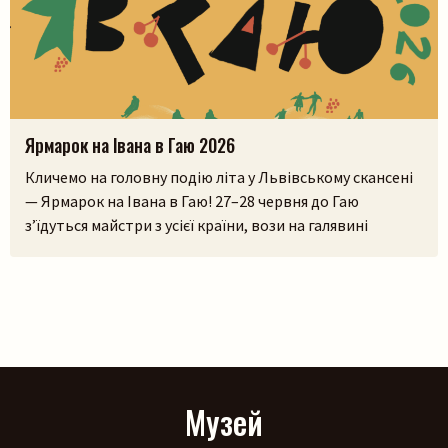
Ярмарок на Івана в Гаю 2026
Кличемо на головну подію літа у Львівському скансені
— Ярмарок на Івана в Гаю! 27–28 червня до Гаю
з’їдуться майстри з усієї країни, вози на галявині
тріщатимуть від різноманіття краму, а охочі зможуть і
самі спробувати народне ремесло на майстерках. Коло
стодоли, просто неба, працюватиме літній лекторій, а
щоб ярмаркувалося жвавіше, до нас приїдуть музики!
[…]
Музей