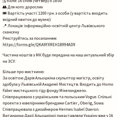
🗓 Коли: 16 січня (четвер) о 18:00
👥 Для кого: дорослих
🎟 Вартість участі: 1200 грн. з особи (у вартість входить
вхідний квиток до музею)
📍 Локація: інформаційно-освітній центр Львівського
скансену
Реєструйтесь за посиланням:
https://forms.gle/QKA9FXREH18994AD9
Частина коштів з МК буде передана на наш актуальний збір
на ЗСУ.
Більше про мисткиню:
За освітою Дарія Альошкіна скульптор магістр, освіту
здобула у Львівській Академії Мистецтв. Входить до Homo
Faber мистецького гіду фонду Мікеланджело.
Співпрацювала з українським та польським Vogue. Спільні
проекти з ювелірними брендами Cartier , Oberig, Sowa.
Співпрацювала з дизайнером Hermes Isabel Daeron.
Витинанки Дарії Альошкіної представляли Україну вже у 16