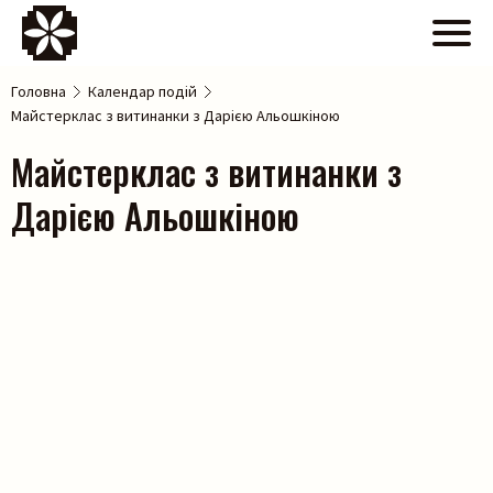
Головна
Календар подій
Майстерклас з витинанки з Дарією Альошкіною
Майстерклас з витинанки з
Дарією Альошкіною