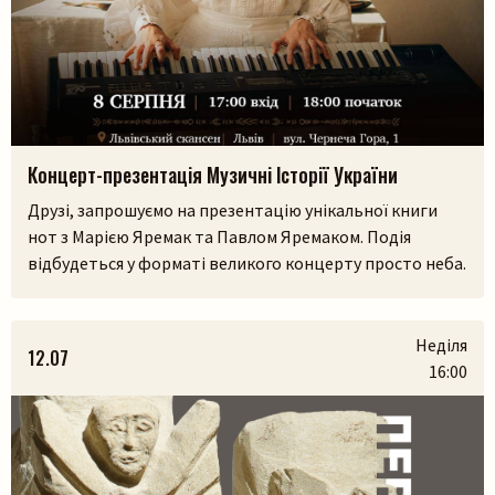
Концерт-презентація Музичні Історії України
Друзі, запрошуємо на презентацію унікальної книги
нот з Марією Яремак та Павлом Яремаком. Подія
відбудеться у форматі великого концерту просто неба.
У самому серці Львівського скансенсу (Шевченківський
гай) ми зберемося, щоб разом прожити історії, які
народилися з українських легенд, природи та музики.
Неділя
12.07
На вас чекають:– презентація книги разом з авторами
16:00
Марією Яремак та Павлом Яремаком.– […]