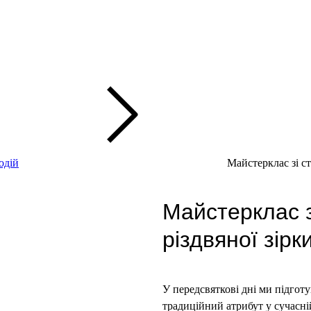
одій
Майстерклас зі ст
Майстерклас з
різдвяної зірк
У передсвяткові дні ми підгот
традиційний атрибут у сучасній