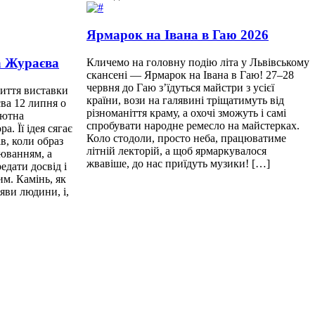
Ярмарок на Івана в Гаю 2026
а Жураєва
Кличемо на головну подію літа у Львівському
скансені — Ярмарок на Івана в Гаю! 27–28
червня до Гаю з’їдуться майстри з усієї
риття виставки
країни, вози на галявині тріщатимуть від
ва 12 липня о
різноманіття краму, а охочі зможуть і самі
бютна
спробувати народне ремесло на майстерках.
. Її ідея сягає
Коло стодоли, просто неба, працюватиме
ів, коли образ
літній лекторій, а щоб ярмаркувалося
юванням, а
жвавіше, до нас приїдуть музики! […]
едати досвід і
им. Камінь, як
ояви людини, і,