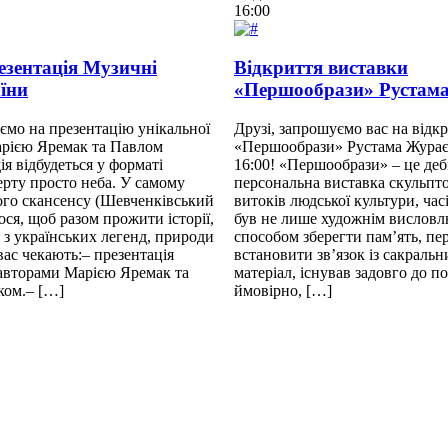
16:00
езентація Музичні
Відкриття виставки
аїни
«Першообрази» Рустам
ємо на презентацію унікальної
Друзі, запрошуємо вас на відк
арією Яремак та Павлом
«Першообрази» Рустама Журає
я відбудеться у форматі
16:00! «Першообрази» – це де
ерту просто неба. У самому
персональна виставка скульптора
кого скансенсу (Шевченківський
витоків людської культури, час
ося, щоб разом прожити історії,
був не лише художнім висловл
 з українських легенд, природи
способом зберегти пам’ять, пер
вас чекають:– презентація
встановити зв’язок із сакральн
 авторами Марією Яремак та
матеріал, існував задовго до п
ком.– […]
ймовірно, […]