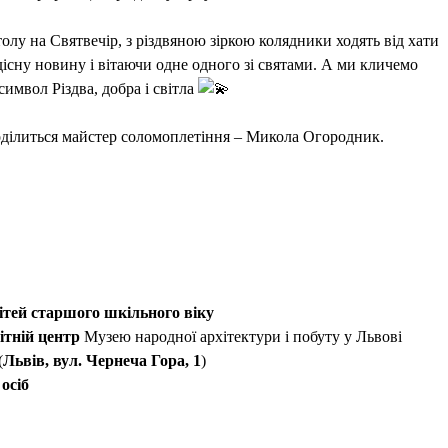
олу на Святвечір, з різдвяною зіркою колядники ходять від хати
існу новину і вітаючи одне одного зі святами. А ми кличемо
символ Різдва, добра і світла
ділиться майстер соломоплетіння – Микола Огородник.
ітей старшого шкільного віку
ітній центр
Музею народної архітектури і побуту у Львові
(
Львів, вул. Чернеча Гора, 1
)
 осіб