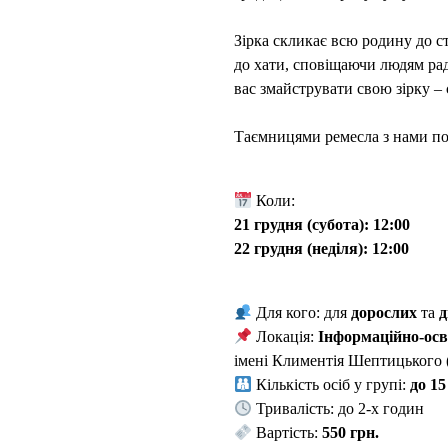
Зірка скликає всю родину до ст
до хати, сповіщаючи людям рад
вас змайструвати свою зірку – 
Таємницями ремесла з нами по
Коли:
21 грудня (субота): 12:00
22 грудня (неділя): 12:00
Для кого: для
дорослих
та
д
Локація:
Інформаційно-осв
імені Климентія Шептицького 
Кількість осіб у групі:
до 15
Тривалість: до 2-х годин
Вартість:
550 грн.