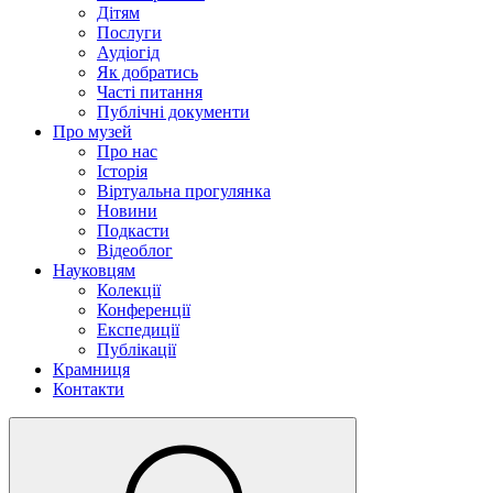
Дітям
Послуги
Аудіогід
Як добратись
Часті питання
Публічні документи
Про музей
Про нас
Історія
Віртуальна прогулянка
Новини
Подкасти
Відеоблог
Науковцям
Колекції
Конференції
Експедиції
Публікації
Крамниця
Контакти