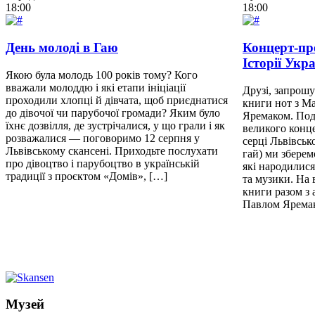
18:00
18:00
День молоді в Гаю
Концерт-пр
Історії Укр
Якою була молодь 100 років тому? Кого
вважали молоддю і які етапи ініціації
Друзі, запрошу
проходили хлопці й дівчата, щоб приєднатися
книги нот з М
до дівочої чи парубочої громади? Яким було
Яремаком. Поді
їхнє дозвілля, де зустрічалися, у що грали і як
великого конц
розважалися — поговоримо 12 серпня у
серці Львівсь
Львівському скансені. Приходьте послухати
гай) ми зберем
про дівоцтво і парубоцтво в українській
які народилися
традиції з проєктом «Домів», […]
та музики. На 
книги разом з
Павлом Ярема
Музей