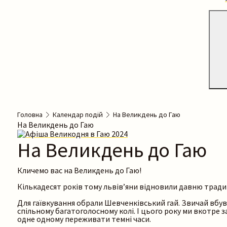
Головна
Календар подій
На Великдень до Гаю
На Великдень до Гаю
На Великдень до Гаю
Кличемо вас на Великдень до Гаю!
Кількадесят років тому львів’яни відновили давню тради
Для гаївкування обрали Шевченківський гай. Звичай вбувся
спільному багатоголосному колі. І цього року ми вкотре
одне одному переживати темні часи.