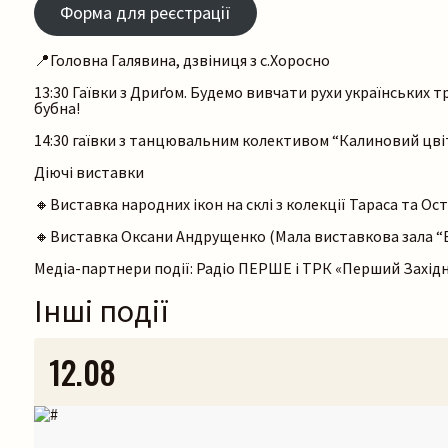
Форма для реєстрації
📍Головна Галявина, дзвіниця з с.Хоросно
13:30 Гаївки з Дриґом. Будемо вивчати рухи українських тр
бубна!
14:30 гаївки з танцювальним колективом “Калиновий цві
Діючі виставки
🔸Виставка народних ікон на склі з колекції Тараса та О
🔸Виставка Оксани Андрущенко (Мала виставкова зала “В
Медіа-партнери події: Радіо ПЕРШЕ і ТРК «Перший Захід
Інші події
12.08