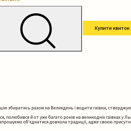
Купити квиток
цію збиратись разом на Великдень і водити гаївки, стверджу
, полюбився й от уже багато років на великодніх гаївках у Льво
 запрошуємо об’єднатися довкола традиції, адже своєю присут