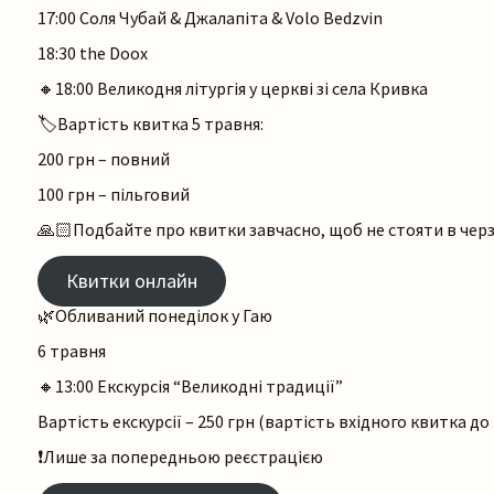
17:00 Соля Чубай & Джалапіта & Volo Bedzvin
18:30 the Doox
🔸18:00 Великодня літургія у церкві зі села Кривка
🏷️Вартість квитка 5 травня:
200 грн – повний
100 грн – пільговий
🙏🏻Подбайте про квитки завчасно, щоб не стояти в черзі
Квитки онлайн
🌿Обливаний понеділок у Гаю
6 травня
🔸13:00 Екскурсія “Великодні традиції”
Вартість екскурсії – 250 грн (вартість вхідного квитка д
❗️Лише за попередньою реєстрацією