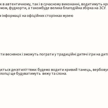
к в автентичному, так і в сучасному виконанні, водитимуть кр
амом, фудкорти, а такожбуде велика благодійна збірка на ЗСУ.
ям інформації на офіційних сторінках музею
и веснянок і зможуть пограти у традиційні дитячі ігри на дитяч
ується десятиліттями: будемо водити кривий танець, вербовую
 хлопці ще будуватимуть вежу та слона.