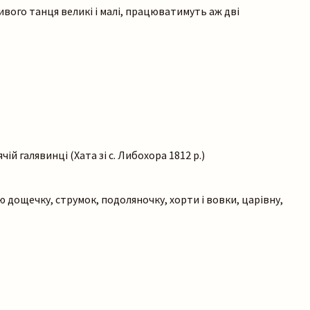
ивого танця великі і малі, працюватимуть аж дві
ій галявинці (Хата зі с. Либохора 1812 р.)
 дощечку, струмок, подоляночку, хорти і вовки, царівну,