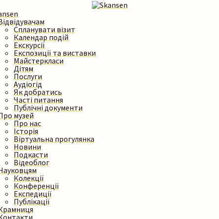
Пошук на сайті
Відвідувачам
Спланувати візит
Календар подій
Екскурсії
Експозиції та виставки
Майстеркласи
Шукати
Дітям
Послуги
Аудіогід
Як добратись
Часті питання
Публічні документи
Про музей
Про нас
Історія
Віртуальна прогулянка
Новини
Подкасти
Відеоблог
Науковцям
Колекції
Конференції
Експедиції
Публікації
Крамниця
Контакти