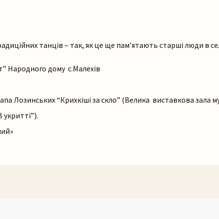
адиційних танців – так, як це ще пам’ятають старші люди в сел
т” Народного дому с.Малехів
стапа Лозинських “Крихкіші за скло” (Велика виставкова зала м
 укритті”).
ний»