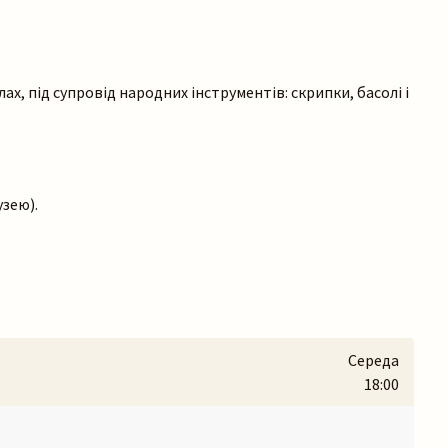
ах, під супровід народних інструментів: скрипки, басолі і
узею).
Середа
18:00