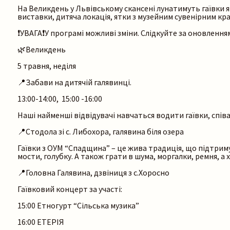
На Великдень у Львівському скансені лунатимуть гаївки я
виставки, дитяча локація, ятки з музейним сувенірним кр
❗️УВАГА❗️У програмі можливі зміни. Слідкуйте за оновленн
🌿Великдень
5 травня, неділя
📍Забави на дитячій галявинці.
13:00-14:00, 15:00 -16:00
Наші найменші відвідувачі навчаться водити гаївки, співат
📍Стодола зі с. Либохора, галявина біля озера
Гаївки з ОУМ “Спадщина” – це жива традиція, що підтрим
мости, голубку. А також грати в шума, моргалки, ремня, а
📍Головна Галявина, дзвіниця з с.Хоросно
Гаївковий концерт за участі:
15:00 Етногурт “Сільська музика”
16:00 ЕТЕРІЯ