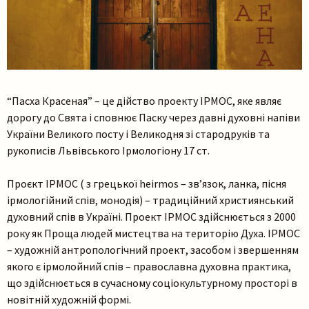
“Пасха Красеная” – це дійство проекту ІРМОС, яке являє
дорогу до Свята і сповнює Паску через давні духовні напіви
України Великого посту і Великодня зі стародруків та
рукописів Львівського Ірмологіону 17 ст.
Проєкт ІРМОС ( з грецької heirmos – зв’язок, ланка, пісня
ірмологійний спів, монодія) – традиційний християнський
духовний спів в Україні. Проект ІРМОС здійснюється з 2000
року як Проща людей мистецтва на територію Духа. ІРМОС
– художній антропологічний проект, засобом і звершенням
якого є ірмолойний спів – православна духовна практика,
що здійснюється в сучасному соціокультурному просторі в
новітній художній формі.