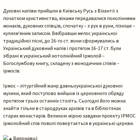
Духовні напіви прийшли в Київську Русь з Візантії з
початком християнства, віками передавалися поколіннями
монахів, духовних співців, спочатку – з рук в руки, пізніше –
кулизм’яним записом. Ввібравши мелос української
традиційної пісні, до 16-го ст. вони сформувались в
Український духовний напів і протягом 16-17 ст. були
зібрані в український нотолінійний Ірмолой –
Богослужбову книгу, складену з монодичних співів –
ірмосів.
Ірмос – літургійний жанр давньоукраїнської духовної
музики, який поступово вийшов із церковного обряду
протягом трьох останніх століть. Сьогодні його можна
знайти тільки в стародруках архівів та в бібліотеках
старих монастирів. Великою мірою завдяки проекту ІРМОС
ірмолойний спів поволі повертається в українські церкви.
Виконавці: