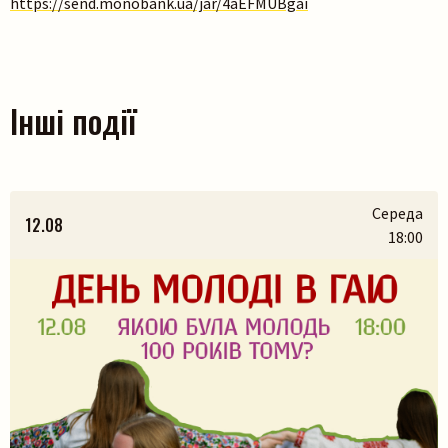
https://send.monobank.ua/jar/4aEFMUBgai
Інші події
Середа
12.08
18:00