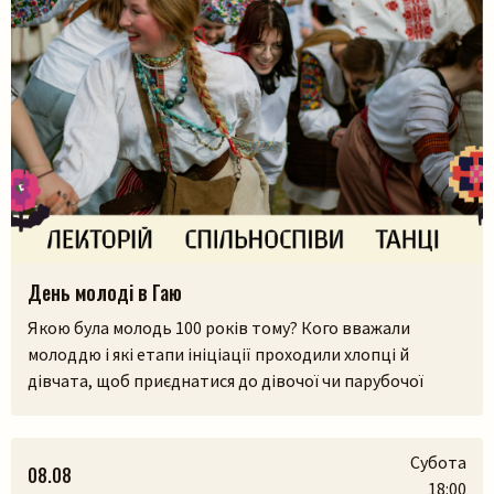
День молоді в Гаю
Якою була молодь 100 років тому? Кого вважали
Пошук на сайті
молоддю і які етапи ініціації проходили хлопці й
дівчата, щоб приєднатися до дівочої чи парубочої
громади? Яким було їхнє дозвілля, де зустрічалися, у що
грали і як розважалися — поговоримо 12 серпня у
Львівському скансені. Приходьте послухати про
Субота
08.08
дівоцтво і парубоцтво в українській традиції з
18:00