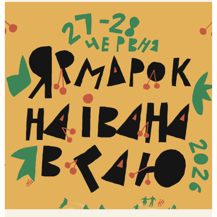
Камінь, як матеріал, існував задовго до появи людини,
і, ймовірно, […]