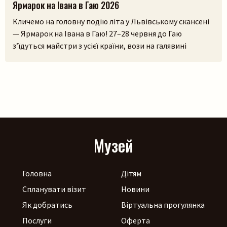
Ярмарок на Івана в Гаю 2026
Кличемо на головну подію літа у Львівському скансені
— Ярмарок на Івана в Гаю! 27–28 червня до Гаю
з’їдуться майстри з усієї країни, вози на галявині
тріщатимуть від різноманіття краму, а охочі зможуть і
самі спробувати народне ремесло на майстерках. Коло
стодоли, просто неба, працюватиме літній лекторій, а
щоб ярмаркувалося жвавіше, до нас приїдуть музики!
[…]
Музей
Головна
Дітям
Спланувати візит
Новини
Як добратись
Віртуальна прогулянка
Послуги
Оферта