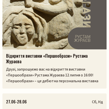
Відкриття виставки «Першообрази» Рустама
Жураєва
Друзі, запрошуємо вас на відкриття виставки
«Першообрази» Рустама Жураєва 12 липня о 16:00!
«Першообрази» – це дебютна персональна виставка
скульптора. Її ідея сягає витоків людської культури,
часів, коли образ був не лише художнім
висловлюванням, а способом зберегти пам’ять,
27.06-28.06
Сб, Нд
передати досвід і встановити зв’язок із сакральним.