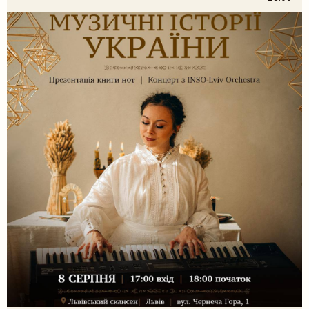
проєктом «Домів», […]
Шукати