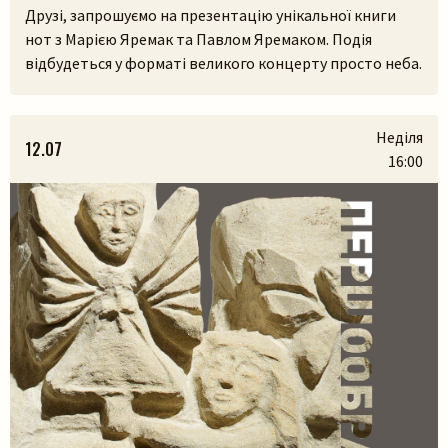
Друзі, запрошуємо на презентацію унікальної книги
нот з Марією Яремак та Павлом Яремаком. Подія
відбудеться у форматі великого концерту просто неба.
У самому серці Львівського скансенсу (Шевченківський
гай) ми зберемося, щоб разом прожити історії, які
народилися з українських легенд, природи та музики.
Неділя
12.07
На вас чекають:– презентація книги разом з авторами
16:00
Марією Яремак та Павлом Яремаком.– […]