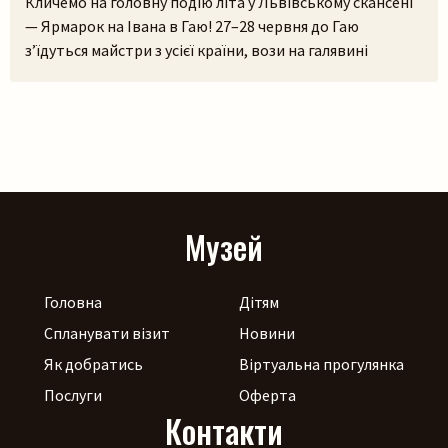
Кличемо на головну подію літа у Львівському скансені
— Ярмарок на Івана в Гаю! 27–28 червня до Гаю
з’їдуться майстри з усієї країни, вози на галявині
тріщатимуть від різноманіття краму, а охочі зможуть і
самі спробувати народне ремесло на майстерках. Коло
стодоли, просто неба, працюватиме літній лекторій, а
щоб ярмаркувалося жвавіше, до нас приїдуть музики!
[…]
Музей
Головна
Дітям
Спланувати візит
Новини
Як добратись
Віртуальна прогулянка
Послуги
Оферта
Контакти