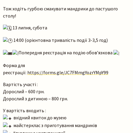
Тож ходіть гурбою смакувати мандрики до пастушого
столу!
13 липня, субота
14:00 (орієнтовна тривалість події 3-3,5 год)
Попередня реєстрація на подію обовʼязкова
Форма для
реєстрації:
https://forms.gle/JC7FMmgYozrYMpY99
Вартість участі :
Дорослий – 600 грн.
Дорослий з дитиною – 800 грн.
У вартість входить :
вхідний квиток до музею
майстерклас з приготування мандриків
“вузлики з частуванням”