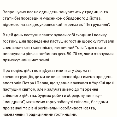
Запрошуємо вас на один день зануритись у традицію та
стати безпосереднім учасником обрядового дійства,
відомого на західноукраїнський теренах як “Петрування”.
В цей день пастухи влаштовували собі сходини і велику
гостину. Для проведення пастуших гостин щороку готували
спеціальне святкове місце, незвичний “стіл”: для цього
викопували рівчак глибиною десь 50-70 см, яким оточували
прямокутний шмат землі.
Про подію: дійство відбуватиметься у форматі
«реконструкції», де ми не лише розповідатимемо про день
апостолів Петра і Павла, що здавна вважався в Україні ще й
пастушим святом, але й залучатимемо до творення
спільного дійства: будемо робити обрядову випічку –
“мандрики”, матимемо гарну забаву зі співами , бесідами
про звичаї та різні регіональні особливості свята,
чаюванням і традиційними гостинцями.