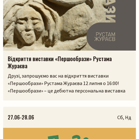
Відкриття виставки «Першообрази» Рустама
Жураєва
Друзі, запрошуємо вас на відкриття виставки
«Першообрази» Рустама Жураєва 12 липня о 16:00!
«Першообрази» – це дебютна персональна виставка
скульптора. Її ідея сягає витоків людської культури,
часів, коли образ був не лише художнім
висловлюванням, а способом зберегти пам’ять,
27.06-28.06
Сб, Нд
передати досвід і встановити зв’язок із сакральним.
Камінь, як матеріал, існував задовго до появи людини,
і, ймовірно, […]