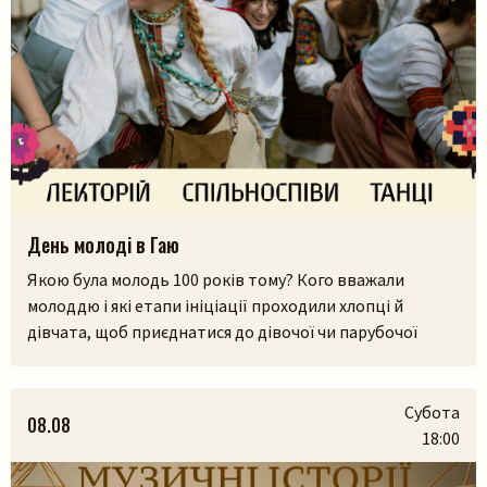
День молоді в Гаю
Якою була молодь 100 років тому? Кого вважали
молоддю і які етапи ініціації проходили хлопці й
Пошук на сайті
дівчата, щоб приєднатися до дівочої чи парубочої
громади? Яким було їхнє дозвілля, де зустрічалися, у що
грали і як розважалися — поговоримо 12 серпня у
Львівському скансені. Приходьте послухати про
Субота
08.08
дівоцтво і парубоцтво в українській традиції з
18:00
проєктом «Домів», […]