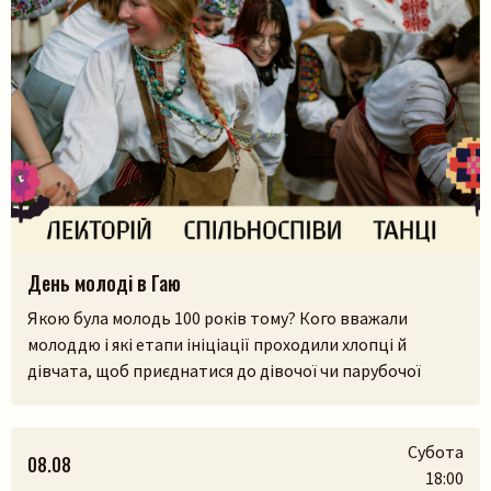
День молоді в Гаю
Якою була молодь 100 років тому? Кого вважали
молоддю і які етапи ініціації проходили хлопці й
дівчата, щоб приєднатися до дівочої чи парубочої
громади? Яким було їхнє дозвілля, де зустрічалися, у що
грали і як розважалися — поговоримо 12 серпня у
Львівському скансені. Приходьте послухати про
Субота
08.08
дівоцтво і парубоцтво в українській традиції з
18:00