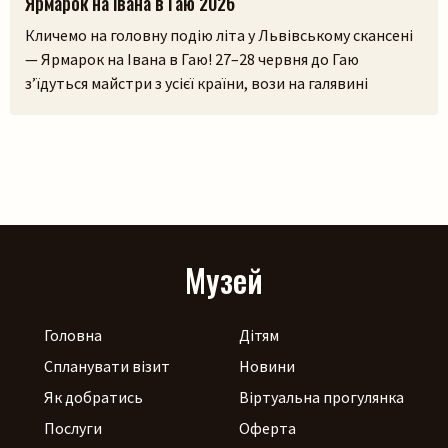
Ярмарок на Івана в Гаю 2026
Кличемо на головну подію літа у Львівському скансені
— Ярмарок на Івана в Гаю! 27–28 червня до Гаю
з’їдуться майстри з усієї країни, вози на галявині
тріщатимуть від різноманіття краму, а охочі зможуть і
самі спробувати народне ремесло на майстерках. Коло
стодоли, просто неба, працюватиме літній лекторій, а
щоб ярмаркувалося жвавіше, до нас приїдуть музики!
[…]
Музей
Головна
Дітям
Спланувати візит
Новини
Як добратись
Віртуальна прогулянка
Послуги
Оферта