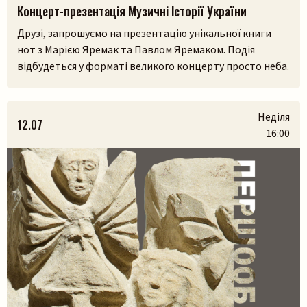
Концерт-презентація Музичні Історії України
Друзі, запрошуємо на презентацію унікальної книги
нот з Марією Яремак та Павлом Яремаком. Подія
відбудеться у форматі великого концерту просто неба.
У самому серці Львівського скансенсу (Шевченківський
гай) ми зберемося, щоб разом прожити історії, які
народилися з українських легенд, природи та музики.
Неділя
12.07
На вас чекають:– презентація книги разом з авторами
16:00
Марією Яремак та Павлом Яремаком.– […]