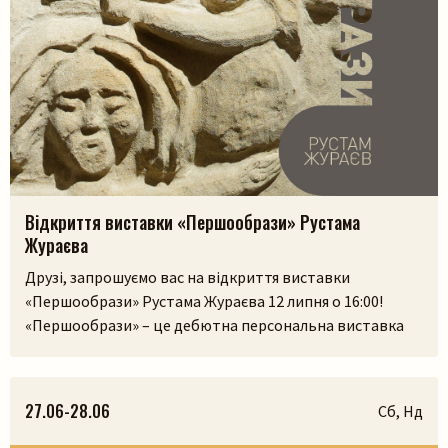
Відкриття виставки «Першообрази» Рустама
Жураєва
Друзі, запрошуємо вас на відкриття виставки
«Першообрази» Рустама Жураєва 12 липня о 16:00!
«Першообрази» – це дебютна персональна виставка
скульптора. Її ідея сягає витоків людської культури,
часів, коли образ був не лише художнім
висловлюванням, а способом зберегти пам’ять,
27.06-28.06
Сб, Нд
передати досвід і встановити зв’язок із сакральним.
Камінь, як матеріал, існував задовго до появи людини,