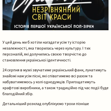
У цей день ми б хотіли нагадати усім ту історію
незалежності, яка творилась через культуру. І тих
персоналій, які долучились своєю творчістю до
становлення української ідентичності.
24 серпня в музеї звучатиме український фанк, лунатимуть
знайомі нам усім пісні, які співатимемо всі разом та
набуватимемось у колі однодумців. Пригощатимуть
крафтові виробники, а також традиційно під час події буде
благодійний збір.
Детальніший розклад опублікуємо трохи пізніше