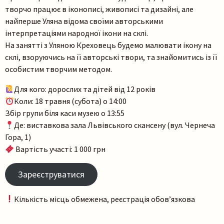
творчо працює в іконописі, живописі та дизайні, але
найперше Уляна відома своїми авторськими
інтерпретаціями народної ікони на склі.
На занятті з Уляною Креховець будемо малювати ікону на
склі, взоруючись на її авторські твори, та знайомитись із її
особистим творчим методом.
Для кого: дорослих та дітей від 12 років
Коли: 18 травня (субота) о 14:00
Збір групи біля каси музею о 13:55
Де: виставкова зала Львівського скансену (вул. Чернеча
Гора, 1)
Вартість участі: 1 000 грн
Зареєструватися
Кількість місць обмежена, реєстрація обов’язкова