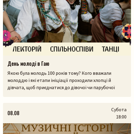
День молоді в Гаю
Якою була молодь 100 років тому? Кого вважали
молоддю і які етапи ініціації проходили хлопці й
дівчата, щоб приєднатися до дівочої чи парубочої
громади? Яким було їхнє дозвілля, де зустрічалися, у що
грали і як розважалися — поговоримо 12 серпня у
Львівському скансені. Приходьте послухати про
Субота
08.08
дівоцтво і парубоцтво в українській традиції з
18:00
проєктом «Домів», […]