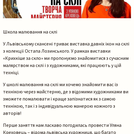
Школа малювання на склі
У Львівському скансені триває виставка давніх ікон на склі
з колекції Остапа Лозинського. У рамках виставки
«Крихкіше за скло» ми пропонуємо знайомитися з сучасним
малярством на склі і з художниками, які працюють у цій
техніці.
У школі малювання на склі ми хочемо знайомити вас із
технікою через майстерню, де з відомими художниками ви
зможете помалювати і краще запізнатися як з самою
технікою, так і з індивідуальною манерою кожного з
авторів!
Перше заняття нам ласкаво погодилась провести Уляна
Креховець – відома львівська художниця, що багато