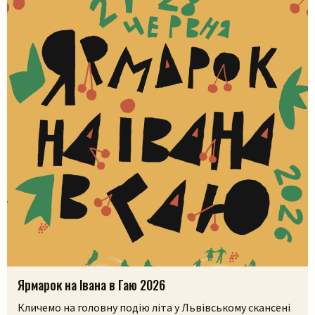
Ярмарок на Івана в Гаю 2026
Кличемо на головну подію літа у Львівському скансені