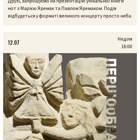
Друзі, запрошуємо на презентацію унікальної книги
нот з Марією Яремак та Павлом Яремаком. Подія
відбудеться у форматі великого концерту просто неба.
У самому серці Львівського скансенсу (Шевченківський
гай) ми зберемося, щоб разом прожити історії, які
народилися з українських легенд, природи та музики.
Неділя
12.07
На вас чекають:– презентація книги разом з авторами
16:00
Марією Яремак та Павлом Яремаком.– […]