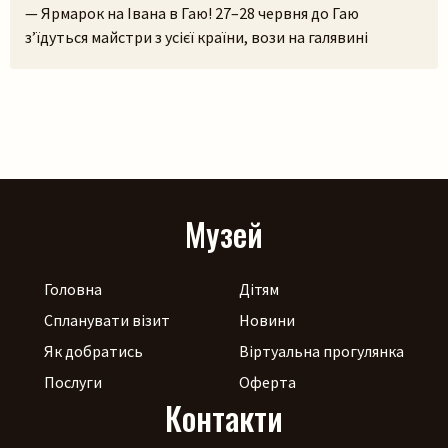
— Ярмарок на Івана в Гаю! 27–28 червня до Гаю
з’їдуться майстри з усієї країни, вози на галявині
тріщатимуть від різноманіття краму, а охочі зможуть і
самі спробувати народне ремесло на майстерках. Коло
стодоли, просто неба, працюватиме літній лекторій, а
щоб ярмаркувалося жвавіше, до нас приїдуть музики!
[…]
Музей
Головна
Дітям
Спланувати візит
Новини
Як добратись
Віртуальна прогулянка
Послуги
Оферта
Контакти