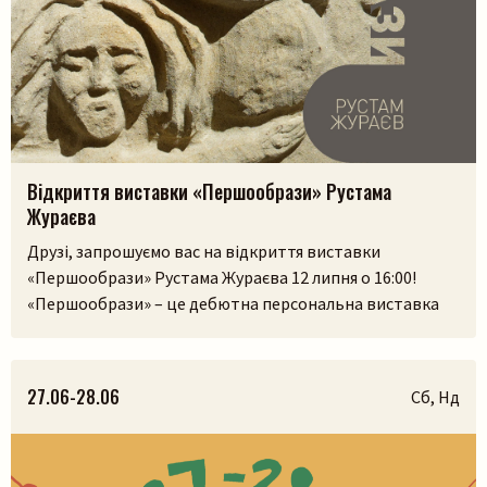
Відкриття виставки «Першообрази» Рустама
Жураєва
Друзі, запрошуємо вас на відкриття виставки
«Першообрази» Рустама Жураєва 12 липня о 16:00!
«Першообрази» – це дебютна персональна виставка
скульптора. Її ідея сягає витоків людської культури,
часів, коли образ був не лише художнім
висловлюванням, а способом зберегти пам’ять,
27.06-28.06
Сб, Нд
передати досвід і встановити зв’язок із сакральним.
Камінь, як матеріал, існував задовго до появи людини,
і, ймовірно, […]