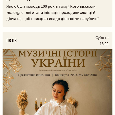
Якою була молодь 100 років тому? Кого вважали
молоддю і які етапи ініціації проходили хлопці й
дівчата, щоб приєднатися до дівочої чи парубочої
громади? Яким було їхнє дозвілля, де зустрічалися, у що
грали і як розважалися — поговоримо 12 серпня у
Львівському скансені. Приходьте послухати про
Субота
08.08
дівоцтво і парубоцтво в українській традиції з
18:00
Пошук на сайті
проєктом «Домів», […]
Шукати