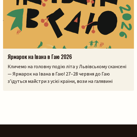
Ярмарок на Івана в Гаю 2026
Кличемо на головну подію літа у Львівському скансені
— Ярмарок на Івана в Гаю! 27–28 червня до Гаю
з’їдуться майстри з усієї країни, вози на галявині
тріщатимуть від різноманіття краму, а охочі зможуть і
самі спробувати народне ремесло на майстерках. Коло
стодоли, просто неба, працюватиме літній лекторій, а
щоб ярмаркувалося жвавіше, до нас приїдуть музики!
[…]