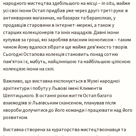
народного мистецтва здебільшого на місці – in situ, майже
усі свої ікони Остап придбав уже через другі-треті руки: в
антикварних магазинах, на базарах та барахолках, у
продавців старовини в інтернет-мережі, а також у
старших колекціонерів та їхніх нащадків. Давні ікони
купував за гроші, які заробляв власним іконописом – таким
чином йому вдалося зібрати ще майже дев’яносто творів.
Сьогодні Остапова колекція становить понад сотню
пам’яток і є, мабуть, найціннішою та найбільшою цілісною
колекцією ікони на склі.
Важливо, що виставка експонується в Музеї народної
архітектури і побуту у Львові імені Климентія
Шептицького. В останні роки життя Остап багато
взаємодіяв зі Львівським скансеном, планував після
хвороби долучитися до його команди і працювати над його
розвитком.
Виставка створена за кураторства мистецтвознавця та