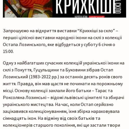
Запрошуємо на відкриття виставки “Крихкіші за скло” –
першої цілісної виставки народної ікони на склі з колекції
Остапа Лозинського, яке відбудеться у суботу 6 січня о
15:00.
Одну з найбагатших сучасних колекцій української ікони на
склі з Покуття, Гуцульщини та Буковини зібрав Остап
Лозинський (1983-2022 рр.) за останніх десять років свого
життя. Правда, він мав щастя не починати на порожньому
місці. Основу колекції заклали його батьки – Тарас та
Роксоляна Лозинські – відомі львівські цінителі та збирачі
українського мистецтва. На час, коли Остап серйозно
зацікавився колекціонуванням, їхня збірка нараховувала
сімнадцять ікон. На відміну від своїх батьків та
колекціонерів старшого покоління, які ще застали твори