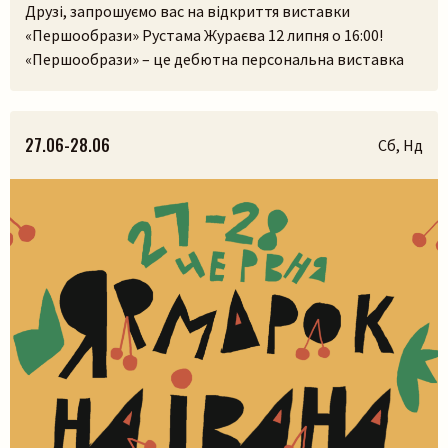
Друзі, запрошуємо вас на відкриття виставки
«Першообрази» Рустама Жураєва 12 липня о 16:00!
«Першообрази» – це дебютна персональна виставка
скульптора. Її ідея сягає витоків людської культури,
часів, коли образ був не лише художнім
висловлюванням, а способом зберегти пам’ять,
27.06-28.06
Сб, Нд
передати досвід і встановити зв’язок із сакральним.
Камінь, як матеріал, існував задовго до появи людини,
і, ймовірно, […]