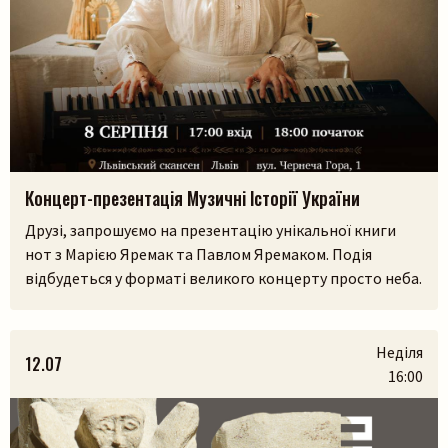
Концерт-презентація Музичні Історії України
Друзі, запрошуємо на презентацію унікальної книги
нот з Марією Яремак та Павлом Яремаком. Подія
відбудеться у форматі великого концерту просто неба.
У самому серці Львівського скансенсу (Шевченківський
гай) ми зберемося, щоб разом прожити історії, які
народилися з українських легенд, природи та музики.
Неділя
12.07
На вас чекають:– презентація книги разом з авторами
16:00
Марією Яремак та Павлом Яремаком.– […]