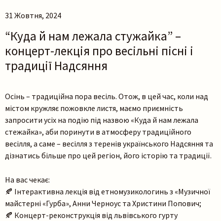
31 Жовтня, 2024
“Куда й нам лежала стужайка” –
концерт-лекція про весільні пісні і
традиції Надсяння
Осінь – традиційна пора весіль. Отож, в цей час, коли над
містом кружляє пожовкле листя, маємо приємність
запросити усіх на подію під назвою «Куда й нам лежала
стежайка», аби поринути в атмосферу традиційного
весілля, а саме – весілля з теренів українського Надсяння та
дізнатись більше про цей регіон, його історію та традиції.
На вас чекає:
🍂 Інтерактивна лекція від етномузикологинь з «Музичної
майстерні «Гурба», Анни Черноус та Христини Попович;
🍂 Концерт-реконструкція від львівського гурту