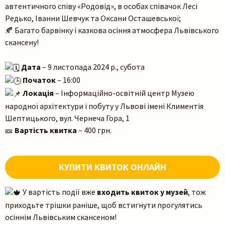
автентичного співу «Родовід», в особах співачок Лесі
Пошук на сайті
Редько, Іванни Шевчук та Оксани Осташевської;
🍂 Багато барвінку і казкова осіння атмосфера Львівського
скансену!
Дата
– 9 листопада 2024 р., субота
Початок
– 16:00
Локація
– Інформаційно-освітній центр Музею
Шукати
народної архітектури і побуту у Львові імені Климентія
Шептицького, вул. Чернеча Гора, 1
🎫
Вартість квитка
– 400 грн.
КУПИТИ КВИТОК ОНЛАЙН
У вартість події вже
входить квиток у музей
, тож
приходьте трішки раніше, щоб встигнути прогулятись
осіннім Львівським скансеном!